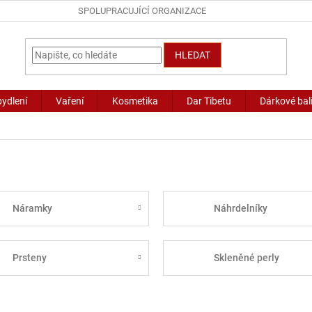
SPOLUPRACUJÍCÍ ORGANIZACE
HLEDAT
bydlení
Vaření
Kosmetika
Dar Tibetu
Dárkové bal
Náramky
Náhrdelníky
Prsteny
Skleněné perly