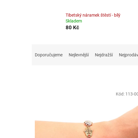
Tibetský náramek štěstí - bílý
Skladem
80 Kč
Ř
a
Doporučujeme
Nejlevnější
Nejdražší
Nejprodáv
z
e
n
í
p
V
r
Kód:
113-0
ý
o
p
d
i
u
s
k
p
t
r
ů