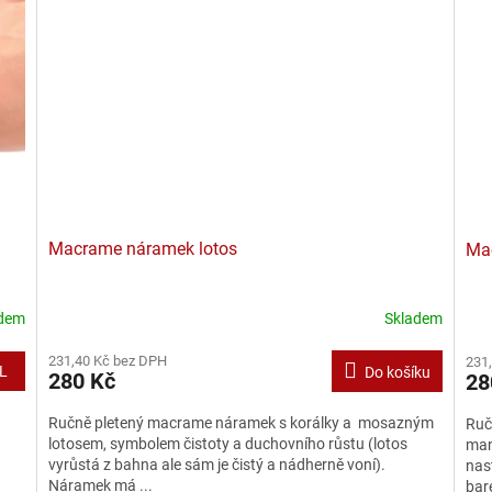
Macrame náramek lotos
Ma
adem
Skladem
231,40 Kč bez DPH
231
L
Do košíku
280 Kč
28
Ručně pletený macrame náramek s korálky a mosazným
Ruč
lotosem, symbolem čistoty a duchovního růstu (lotos
man
vyrůstá z bahna ale sám je čistý a nádherně voní).
nas
Náramek má ...
bar