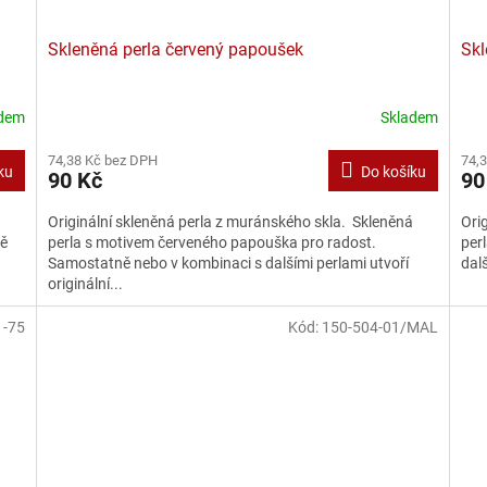
Skleněná perla červený papoušek
Skl
adem
Skladem
74,38 Kč bez DPH
74,
ku
Do košíku
90 Kč
90
á
Originální skleněná perla z muránského skla. Skleněná
Ori
ně
perla s motivem červeného papouška pro radost.
per
Samostatně nebo v kombinaci s dalšími perlami utvoří
dalš
originální...
1-75
Kód:
150-504-01/MAL