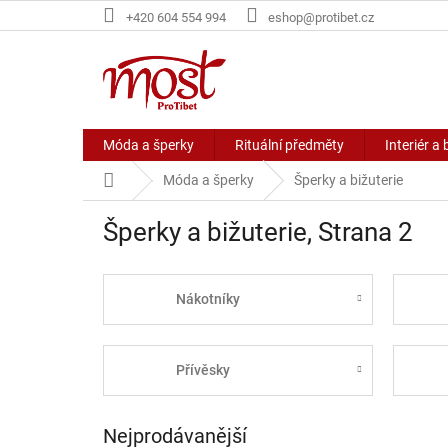
Přejít
+420 604 554 994
eshop@protibet.cz
na
obsah
Móda a šperky
Rituální předměty
Interiér a 
Domů
Móda a šperky
Šperky a bižuterie
Šperky a bižuterie
, Strana 2
Nákotníky
Přívěsky
Nejprodávanější