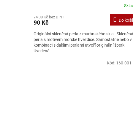
Skl
74,38 Kč bez DPH
Do koší
90 Kč
Originální skleněná perla z muránského skla. Skleněn
perla s motivem mořské hvězdice. Samostatně nebo v
kombinaci s dalšími perlami utvoří originální šperk.
Uvedená...
Kód:
160-001