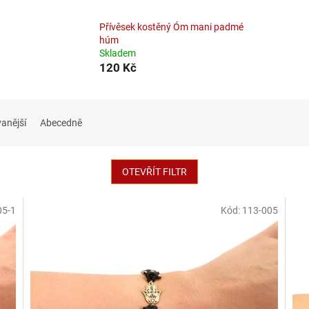
Přívěsek kostěný Óm mani padmé
húm
Skladem
120 Kč
anější
Abecedně
OTEVŘÍT FILTR
05-1
Kód:
113-005