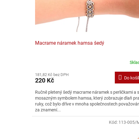
o
d
u
k
t
ů
Macrame náramek hamsa šedý
Skl
181,82 Kč bez DPH
Do koší
220 Kč
Ručně pletený šedý macrame náramek s perličkami a 
mosazným symbolem hamsa, který zobrazuje dlaň pr
ruky, což bylo dříve v mnoha společnostech považová
za znamení...
Kód:
113-005/