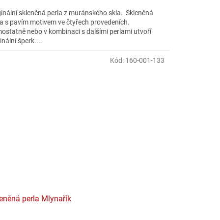
ginální skleněná perla z muránského skla. Skleněná
la s pavím motivem ve čtyřech provedeních.
ostatně nebo v kombinaci s dalšími perlami utvoří
inální šperk....
Kód:
160-001-133
eněná perla Mlynařík