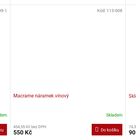
09-1
Kód:
113-008
Macrame náramek vínový
Skl
adem
Skladem
74,
454,55 Kč bez DPH
ku
Do košíku
90
550 Kč