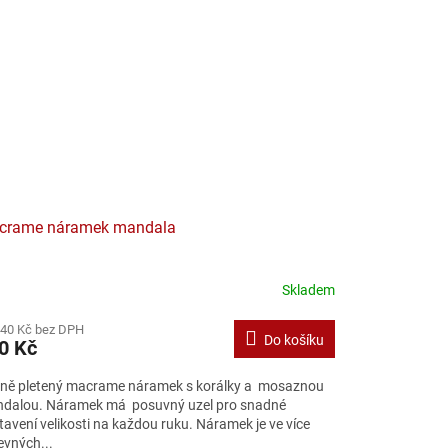
crame náramek mandala
Skladem
,40 Kč bez DPH
Do košíku
0 Kč
ně pletený macrame náramek s korálky a mosaznou
dalou. Náramek má posuvný uzel pro snadné
tavení velikosti na každou ruku. Náramek je ve více
evných...