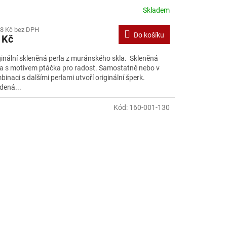
Skladem
38 Kč bez DPH
Do košíku
 Kč
ginální skleněná perla z muránského skla. Skleněná
la s motivem ptáčka pro radost. Samostatně nebo v
inaci s dalšími perlami utvoří originální šperk.
dená...
Kód:
160-001-130