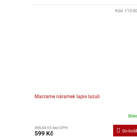
Kód:
113-0
Macrame náramek lapis lazuli
Skl
495,04 Kč bez DPH
Do koší
599 Kč