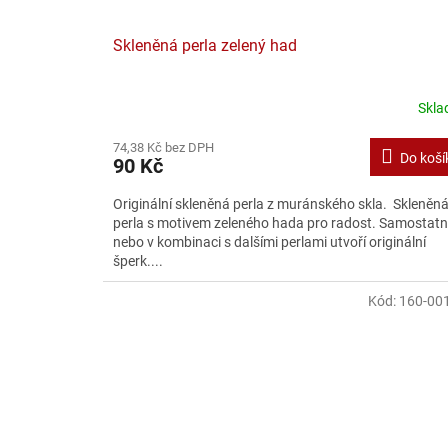
Skleněná perla zelený had
Skl
74,38 Kč bez DPH
Do koší
90 Kč
Originální skleněná perla z muránského skla. Skleněn
perla s motivem zeleného hada pro radost. Samostat
nebo v kombinaci s dalšími perlami utvoří originální
šperk....
Kód:
160-00