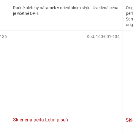
Ori
Ručně pletený náramek v orientálním stylu. Uvedená cena
per
je včetně DPH.
Sam
orig
-136
Kód:
160-001-134
Skleněná perla Letní píseň
Skl