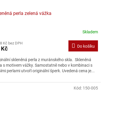
eněná perla zelená vážka
Skladem
38 Kč bez DPH
Do košíku
 Kč
ginální skleněná perla z muránského skla. Skleněná
la s motivem vážky. Samostatně nebo v kombinaci s
ími perlami utvoří originální šperk. Uvedená cena je...
Kód:
150-005