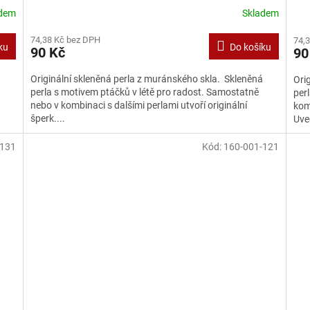
adem
Skladem
74,38 Kč bez DPH
74,
ku
Do košíku
90 Kč
90
á
Originální skleněná perla z muránského skla. Skleněná
Ori
perla s motivem ptáčků v létě pro radost. Samostatně
per
nebo v kombinaci s dalšími perlami utvoří originální
komb
šperk....
Uve
-131
Kód:
160-001-121