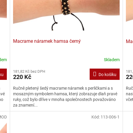
Macrame náramek hamsa černý
Ma
adem
Skladem
181
181,82 Kč bez DPH
ku
Do košíku
22
220 Kč
Ruč
s
Ručně pletený šedý macrame náramek s perličkami a s
nas
avé
mosazným symbolem hamsa, který zobrazuje dlaň pravé
vče
no
ruky, což bylo dříve v mnoha společnostech považováno
za znamení...
MOD
Kód:
113-006-1