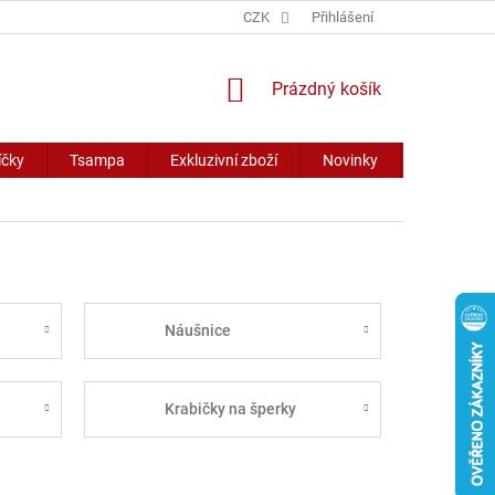
CZK
Přihlášení
NÁKUPNÍ
Prázdný košík
KOŠÍK
íčky
Tsampa
Exkluzivní zboží
Novinky
Slevy
Náušnice
Krabičky na šperky