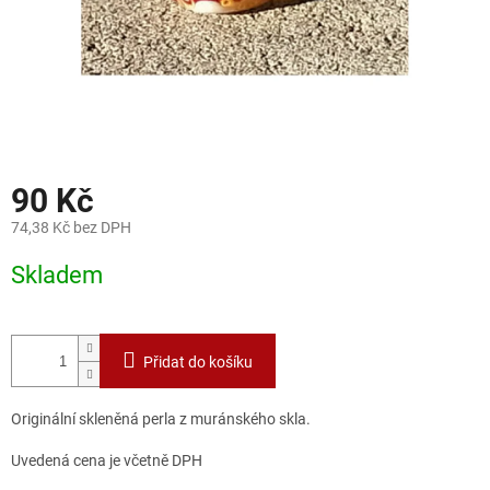
90 Kč
74,38 Kč bez DPH
Měrná
Skladem
cena:
Přidat do košíku
Originální skleněná perla z muránského skla.
Uvedená cena je včetně DPH