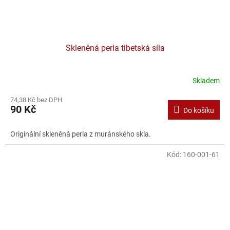
Skleněná perla tibetská síla
Skladem
Průměrné
hodnocení
74,38 Kč bez DPH
produktu
90 Kč
Do košíku
je
1,0
z
Originální skleněná perla z muránského skla.
5
hvězdiček.
Kód:
160-001-61