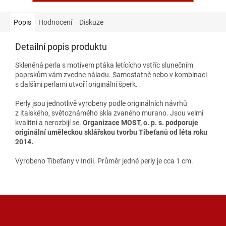
Popis
Hodnocení
Diskuze
Detailní popis produktu
Skleněná perla s motivem ptáka letícícho vstříc slunečním
paprskům vám zvedne náladu. Samostatně nebo v kombinaci
s dalšími perlami utvoří originální šperk.
Perly jsou jednotlivě vyrobeny podle originálních návrhů
z italského, světoznámého skla zvaného murano. Jsou velmi
kvalitní a nerozbijí se.
Organizace MOST, o. p. s. podporuje
originální uměleckou sklářskou tvorbu Tibeťanů od léta roku
2014.
Vyrobeno Tibeťany v Indii. Průměr jedné perly je cca 1 cm.
Z
á
p