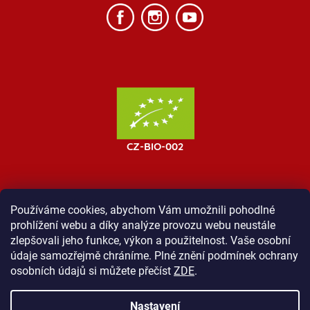
Používáme cookies, abychom Vám umožnili pohodlné
prohlížení webu a díky analýze provozu webu neustále
MOST ProTibet
Vše o nákupu
Obchodní podmínky
zlepšovali jeho funkce, výkon a použitelnost. Vaše osobní
Zásady ochrany osobních údajů
Kontakt
údaje samozřejmě chráníme. Plné znění podmínek ochrany
osobních údajů si můžete přečíst
ZDE
.
Nastavení
Vytvořil Shoptet