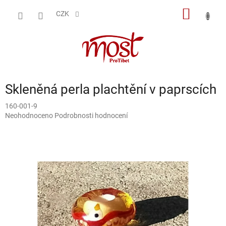
Přejít
NÁKUP
na
CZK
obsah
KOŠÍK
Skleněná perla plachtění v paprscích
160-001-9
Průměrné
Neohodnoceno
Podrobnosti hodnocení
hodnocení
produktu
je
0,0
z
5
hvězdiček.