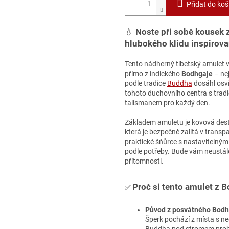
Přidat do koš
💧
Noste při sobě kousek 
hlubokého klidu inspirova
Tento nádherný tibetský amulet ve
přímo z indického
Bodhgaje
– ne
podle tradice
Buddha
dosáhl osví
tohoto duchovního centra s trad
talismanem pro každý den.
Základem amuletu je kovová des
která je bezpečně zalitá v transp
praktické šňůrce s nastavitelným
podle potřeby. Bude vám neustále
přítomnosti.
Proč si tento amulet z 
✅
Původ z posvátného Bodh
Šperk pochází z místa s 