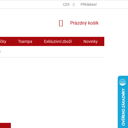
CZK
Přihlášení
NÁKUPNÍ
Prázdný košík
KOŠÍK
íčky
Tsampa
Exkluzivní zboží
Novinky
Slevy
e