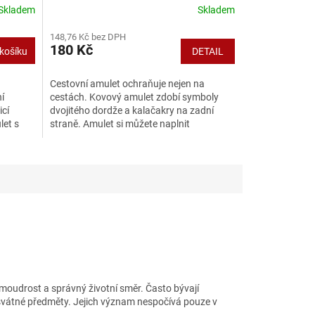
Skladem
Skladem
Průměrné
hodnocení
148,76 Kč bez DPH
produktu
180 Kč
košíku
DETAIL
je
4,0
z
Cestovní amulet ochraňuje nejen na
5
í
cestách. Kovový amulet zdobí symboly
hvězdiček.
icí
dvojitého dordže a kalačakry na zadní
let s
straně. Amulet si můžete naplnit
posvátnými bylinkami, semínky...
 moudrost a správný životní směr. Často bývají
svátné předměty. Jejich význam nespočívá pouze v