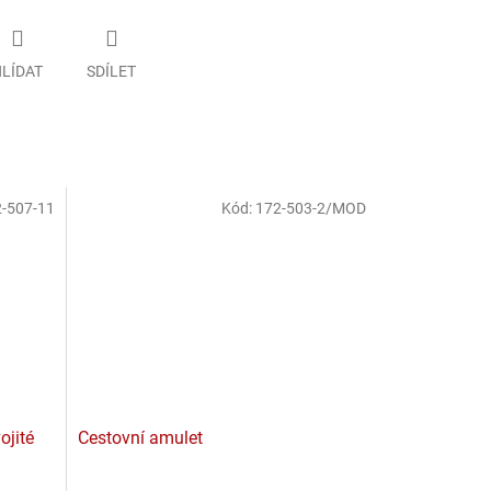
LÍDAT
SDÍLET
-507-11
Kód:
172-503-2/MOD
ojité
Cestovní amulet