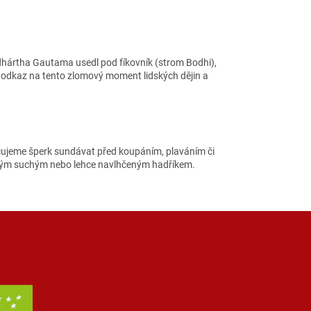
ddhártha Gautama usedl pod fíkovník (strom Bodhi),
ý odkaz na tento zlomový moment lidských dějin a
čujeme šperk sundávat před koupáním, plaváním či
ěkkým suchým nebo lehce navlhčeným hadříkem.