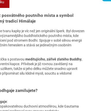
íku
z posvátného poutního místa a symbol
ný tradicí Himálaje
 tvaru kapky je víc než jen originální šperk. Byl dovezen
jvýznamnějšího buddhistického poutního místa, kde
cení pod stromem Bodhi. Spojuje v sobě silnou energii
ičním řemeslem a stává se jedinečným osobním
tička s postavou
meditujícího, zářivě zlatého Buddhy
,
arentní kapce. Přívěsek je již rovnou zavěšený na
 uzlíkem, takže si jeho délku můžete snadno upravit
 připomínat sílu klidné mysli, soucitu a vědomé
Bodhgaje zamilujete?
gaje
:
neopakovatelnou duchovní atmosférou, kde Gautama