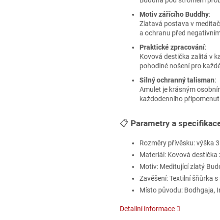
Buddha pod stromem probu
Motiv zářícího Buddhy
:
Zlatavá postava v meditač
a ochranu před negativními 
Praktické zpracování
:
Kovová destička zalitá v k
pohodlné nošení pro každ
Silný ochranný talisman
:
Amulet je krásným osobním
každodenního připomenutí
📋
Parametry a specifikac
Rozměry přívěsku: výška 3
Materiál: Kovová destička z
Motiv: Meditující zlatý Bu
Zavěšení: Textilní šňůrka 
Místo původu: Bodhgaja, I
Detailní informace