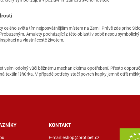
rosti
isty celého světa tím nejposvátnějším místem na Zemi. Právě zde princ Si
– Probuzeným. Amulety pocházející z této oblasti v sobě nesou symbolick
inspiraci na vlastní cestě životem.
ulet velmi odolný vůči běžnému mechanickému opotřebení. Přesto doporu
á textilní šňůrka. V případě potřeby stačí povrch kapky jemně otřít m
AZNÍKY
KONTAKT
pu
E-mail:
eshop@protibet.cz