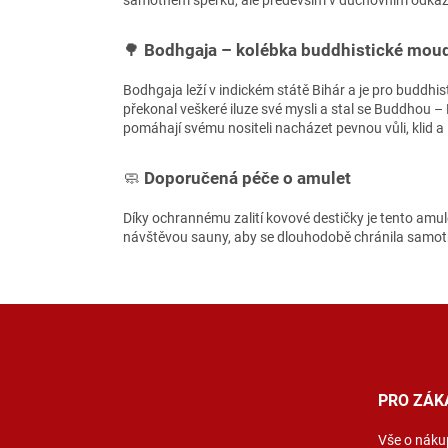
🌳
Bodhgaja – kolébka buddhistické moud
Bodhgaja leží v indickém státě Bihár a je pro buddh
překonal veškeré iluze své mysli a stal se Buddhou 
pomáhají svému nositeli nacházet pevnou vůli, klid a 
🧼
Doporučená péče o amulet
Díky ochrannému zalití kovové destičky je tento am
návštěvou sauny, aby se dlouhodobě chránila samotn
Z
á
p
a
t
PRO ZÁK
í
Vše o náku