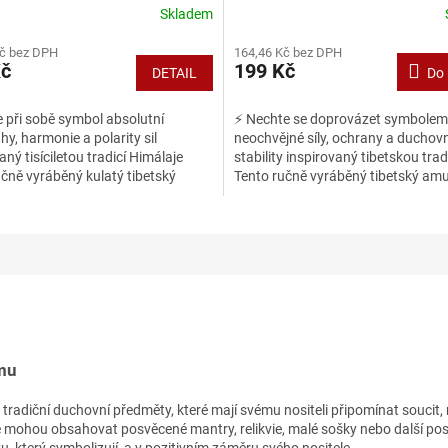
Skladem
Kč bez DPH
164,46 Kč bez DPH
Kč
199 Kč
DETAIL
Do 
 při sobě symbol absolutní
⚡ Nechte se doprovázet symbolem
y, harmonie a polarity sil
neochvějné síly, ochrany a duchovn
aný tisíciletou tradicí Himálaje
stability inspirovaný tibetskou trad
čně vyráběný kulatý tibetský
Tento ručně vyráběný tibetský amu
s motivem posvátné...
motivem dvojitého dordže...
mu
radiční duchovní předměty, které mají svému nositeli připomínat soucit,
e mohou obsahovat posvěcené mantry, relikvie, malé sošky nebo další po
který symbolizují, a v pozitivním záměru svého nositele.