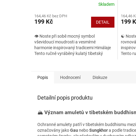
Skladem
164,46 Kč bez DPH
164,46 
199 Kč
199 
DETAIL
👁️ Noste při sobě mocný symbol
☯️ Noste
vševidoucí moudrosti a vesmírné
rovnováh
harmonie inspirovaný tradicemi Himálaje
inspirov
Tento ručně vyráběný kulatý tibetský
Tento ru
amulet je víc než jen originální...
amulet 
Popis
Hodnocení
Diskuze
Detailní popis produktu
🏔️
Význam amuletů v tibetském buddhis
Ochranné amulety patří v tibetském buddhismu mezi t
označovány jako
Gau
nebo
Sungkhor
a podle tradic
samotném šperku, ale především v duchovním odkazu, 