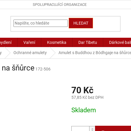
SPOLUPRACUJÍCÍ ORGANIZACE
HLEDAT
bydlení
Vaření
Kosmetika
Dar Tibetu
Dárkové bal
y
Ochranné amulety
Amulet s Buddhou z Bódhgaje na šňůrc
 na šňůrce
172-506
70 Kč
57,85 Kč bez DPH
Měrná
Skladem
cena: