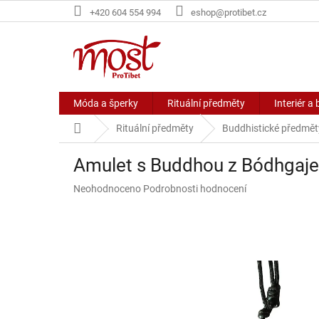
Přejít
+420 604 554 994
eshop@protibet.cz
na
obsah
Móda a šperky
Rituální předměty
Interiér a 
Domů
Rituální předměty
Buddhistické předmět
Amulet s Buddhou z Bódhgaje
Průměrné
Neohodnoceno
Podrobnosti hodnocení
hodnocení
produktu
je
0,0
z
5
hvězdiček.