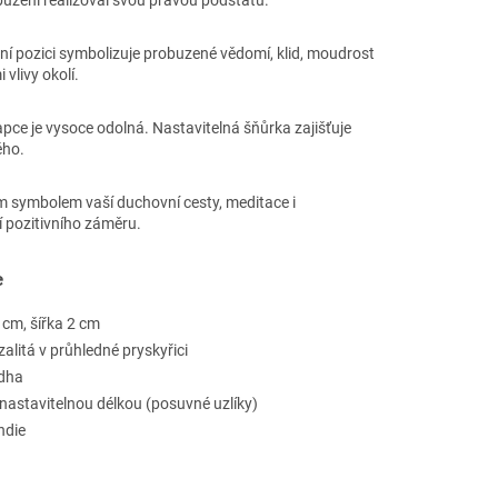
zení realizoval svou pravou podstatu.
ní pozici symbolizuje probuzené vědomí, klid, moudrost
vlivy okolí.
apce je vysoce odolná. Nastavitelná šňůrka zajišťuje
ého.
 symbolem vaší duchovní cesty, meditace i
 pozitivního záměru.
e
 cm, šířka 2 cm
alitá v průhledné pryskyřici
ddha
s nastavitelnou délkou (posuvné uzlíky)
ndie