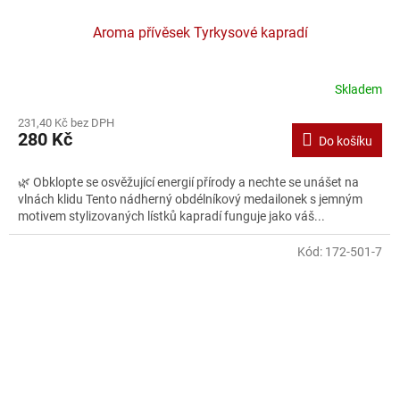
Aroma přívěsek Tyrkysové kapradí
Skladem
231,40 Kč bez DPH
280 Kč
Do košíku
🌿 Obklopte se osvěžující energií přírody a nechte se unášet na
vlnách klidu Tento nádherný obdélníkový medailonek s jemným
motivem stylizovaných lístků kapradí funguje jako váš...
Kód:
172-501-7