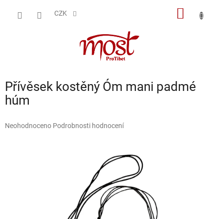
Přejít
NÁKUP
na
CZK
obsah
KOŠÍK
Přívěsek kostěný Óm mani padmé
húm
Průměrné
Neohodnoceno
Podrobnosti hodnocení
hodnocení
produktu
je
0,0
z
5
hvězdiček.