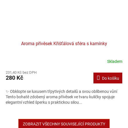
Aroma přívěsek Křišťálová sféra s kamínky
Skladem
231,40 Kč bez DPH
280 Kč
Do košíku
✨ Obklopte se luxusem třpytivých detailů a svou oblíbenou vůní
Tento bohatě zdobený aroma přívěsek ve tvaru kuličky spojuje
elegantní vzhled šperku s praktickou silou...
ZOBRAZIT VŠECHNY SOUVISEJÍCÍ PRODUKTY