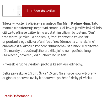
Přidat do košíku
Tibetský kostěný přívěšek s mantrou
Oṃ Maṇi Padme Hūṃ.
Tato
mantra transformuje negativní emoce. Odříkávat ji může každý, kdo
cítí, že to přinese užitek jemu a ostatním cítícím bytostem.
"Óm"
transformuje pýchu a egoismus, "ma" žárlivost a závist, "ni"
připoutání a egoistická přání, "pad" nevědomost a zmatek, "mé"
chamtivost a lakotu a konečně "húm" nenávist a hněv. K recitování
této mantry pro začínajícího praktikujícího není potřeba lung
(zasvěcení, pověření) od duchovního učitele.
Přívěšek je ručně vyráběn, proto je každý kus jedinečný.
Délka přívěsku je 5,5 cm. Šířka 1.5 cm. Na šňůrce jsou vytvořeny
originální posuvné uzlíky k nastavení potřebné délky přívěsku.
Detailní informace