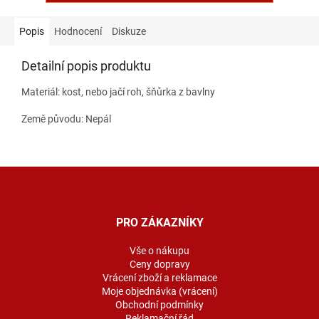
Popis
Hodnocení
Diskuze
Detailní popis produktu
Materiál: kost, nebo jačí roh, šňůrka z bavlny
Země původu: Nepál
Z
á
p
a
PRO ZÁKAZNÍKY
t
í
Vše o nákupu
Ceny dopravy
Vrácení zboží a reklamace
Moje objednávka (vrácení)
Obchodní podmínky
Reklamační řád