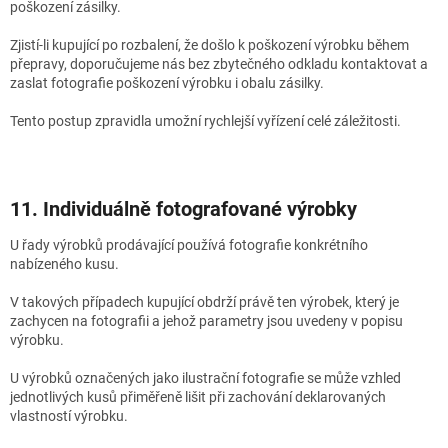
poškození zásilky.
Zjistí-li kupující po rozbalení, že došlo k poškození výrobku během
přepravy, doporučujeme nás bez zbytečného odkladu kontaktovat a
zaslat fotografie poškození výrobku i obalu zásilky.
Tento postup zpravidla umožní rychlejší vyřízení celé záležitosti.
11. Individuálně fotografované výrobky
U řady výrobků prodávající používá fotografie konkrétního
nabízeného kusu.
V takových případech kupující obdrží právě ten výrobek, který je
zachycen na fotografii a jehož parametry jsou uvedeny v popisu
výrobku.
U výrobků označených jako ilustrační fotografie se může vzhled
jednotlivých kusů přiměřeně lišit při zachování deklarovaných
vlastností výrobku.