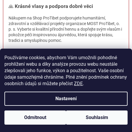
🙏
Krásné vlasy a podpora dobré věci
Nákupem na Shop ProTibet podporujete humanitární,
zdravotní a vzdělávací projekty organizace MOST ProTibet, o.
p. s. Vyberte si kvalitní přírodní hennu a dopřejte svým vlasům i
pokožce péči inspirovanou ájurvédou, která spojuje krásu,
tradici a smysluplnou pomoc.
Používáme cookies, abychom Vám umožnili pohodlné
prohlížení webu a díky analýze provozu webu neustále
zlepšovali jeho funkce, výkon a použitelnost. Vaše osobní
Z
údaje samozřejmě chráníme. Plné znění podmínek ochrany
á
osobních údajů si můžete přečíst
ZDE
.
p
a
PRO ZÁKAZNÍKY
Nastavení
t
í
Vše o nákupu
Ceny dopravy
Odmítnout
Souhlasím
Vrácení zboží a reklamace
Moje objednávka (vrácení)
Obchodní podmínky