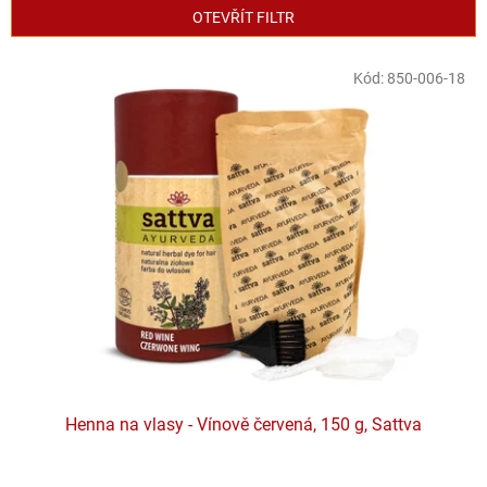
p
OTEVŘÍT FILTR
r
o
V
Kód:
850-006-18
d
ý
u
p
k
i
t
s
ů
p
r
o
d
u
k
t
ů
Henna na vlasy - Vínově červená, 150 g, Sattva