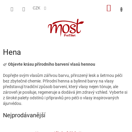
Přejít
NÁKUP
na
CZK
obsah
KOŠÍK
Hena
🌿
Objevte krásu přírodního barvení vlasů hennou
Dopřejte svým vlasům zářivou barvu, přirozený lesk a šetrnou péči
bez zbytečné chemie. Přírodní henna a bylinné barvy na vlasy
představují tradiční způsob barvení, který vlasy nejen tónuje, ale
zároveň je posiluje, regeneruje a dodává jim zdravý vzhled. Vyberte si
z široké palety odstínů i přípravků pro péči o vlasy inspirovaných
ájurvédou.
Nejprodávanější