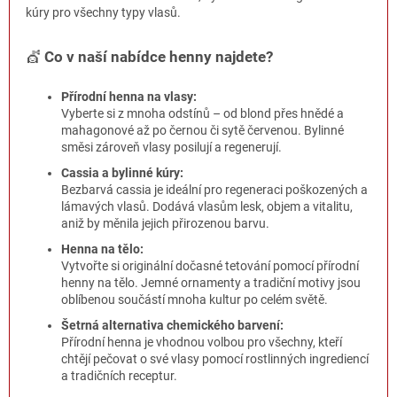
ý
kúry pro všechny typy vlasů.
p
i
💇
Co v naší nabídce henny najdete?
s
u
Přírodní henna na vlasy:
Vyberte si z mnoha odstínů – od blond přes hnědé a
mahagonové až po černou či sytě červenou. Bylinné
směsi zároveň vlasy posilují a regenerují.
Cassia a bylinné kúry:
Bezbarvá cassia je ideální pro regeneraci poškozených a
lámavých vlasů. Dodává vlasům lesk, objem a vitalitu,
aniž by měnila jejich přirozenou barvu.
Henna na tělo:
Vytvořte si originální dočasné tetování pomocí přírodní
henny na tělo. Jemné ornamenty a tradiční motivy jsou
oblíbenou součástí mnoha kultur po celém světě.
Šetrná alternativa chemického barvení:
Přírodní henna je vhodnou volbou pro všechny, kteří
chtějí pečovat o své vlasy pomocí rostlinných ingrediencí
a tradičních receptur.