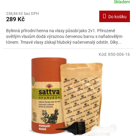
Skladem
238,84 Kč bez DPH
Do košíku
289 Kč
Bylinná přírodní henna na vlasy působí jako 2v1. Přirozeně
světlým vlasům dodá výraznou červenou barvu s nafialovělým
tónem. Tmavé vlasy získají hluboký načervenalý odstín. Díky...
Kód:
850-006-16