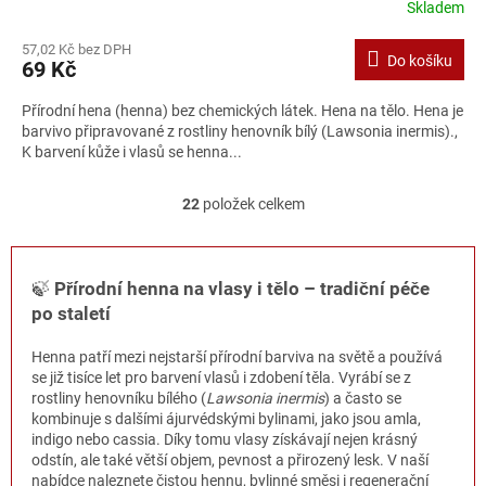
Skladem
57,02 Kč bez DPH
Do košíku
69 Kč
Přírodní hena (henna) bez chemických látek. Hena na tělo. Hena je
barvivo připravované z rostliny henovník bílý (Lawsonia inermis).,
K barvení kůže i vlasů se henna...
22
položek celkem
O
v
l
á
🍃
Přírodní henna na vlasy i tělo – tradiční péče
d
po staletí
a
c
í
Henna patří mezi nejstarší přírodní barviva na světě a používá
p
se již tisíce let pro barvení vlasů i zdobení těla. Vyrábí se z
r
rostliny henovníku bílého (
Lawsonia inermis
) a často se
v
kombinuje s dalšími ájurvédskými bylinami, jako jsou amla,
k
indigo nebo cassia. Díky tomu vlasy získávají nejen krásný
y
odstín, ale také větší objem, pevnost a přirozený lesk. V naší
v
nabídce naleznete čistou hennu, bylinné směsi i regenerační