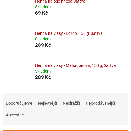
Henna na tělo hnědá Sattva
Skladem
69 Kč
Henna na vlasy - Bordó, 150 g, Sattva
Skladem
289 Kč
Henna na vlasy - Mahagonová, 150 g, Sattva
Skladem
289 Kč
Ř
a
Doporučujeme
Nejlevnější
Nejdražší
Nejprodávanější
z
e
Abecedně
n
í