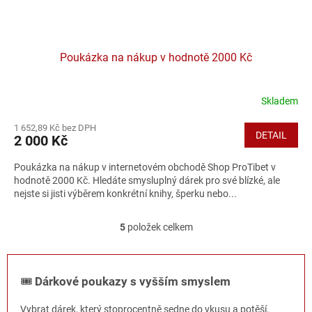
Poukázka na nákup v hodnotě 2000 Kč
Skladem
1 652,89 Kč bez DPH
DETAIL
2 000 Kč
Poukázka na nákup v internetovém obchodě Shop ProTibet v
hodnotě 2000 Kč. Hledáte smysluplný dárek pro své blízké, ale
nejste si jisti výběrem konkrétní knihy, šperku nebo...
5
položek celkem
O
v
l
á
🎟️
Dárkové poukazy s vyšším smyslem
d
a
Vybrat dárek, který stoprocentně sedne do vkusu a potěší,