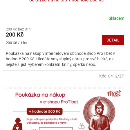
Skladem
200 Kč bez DPH
200 Kč
DETAIL
Měrná
200 Kč / 1 ks
cena:
Poukázka na nákup v internetovém obchodě Shop ProTibet v
hodnotě 200 Kč. Hledáte smysluplný dárek pro své blízké, ale
nejste si jisti výběrem konkrétní knihy, šperku nebo...
Kód:
0412/ZP