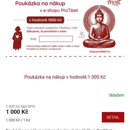
Poukázka na nákup v hodnotě 1 000 Kč
Skladem
1 000 Kč bez DPH
1 000 Kč
DETAIL
Měrná
1 000 Kč / 1 ks
cena: