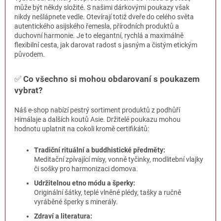
c
může být někdy složité. S našimi dárkovými poukazy však
í
nikdy nešlápnete vedle. Otevírají totiž dveře do celého světa
p
autentického asijského řemesla, přírodních produktů a
r
duchovní harmonie. Je to elegantní, rychlá a maximálně
v
flexibilní cesta, jak darovat radost s jasným a čistým etickým
k
původem.
y
v
ý
✅
Co všechno si mohou obdarovaní s poukazem
p
vybrat?
i
s
Náš e-shop nabízí pestrý sortiment produktů z podhůří
u
Himálaje a dalších koutů Asie. Držitelé poukazu mohou
hodnotu uplatnit na cokoli kromě certifikátů:
Tradiční rituální a buddhistické předměty:
Meditační zpívající mísy, vonné tyčinky, modlitební vlajky
či sošky pro harmonizaci domova.
Udržitelnou etno módu a šperky:
Originální šátky, teplé vlněné plédy, tašky a ručně
vyráběné šperky s minerály.
Zdraví a literatura: