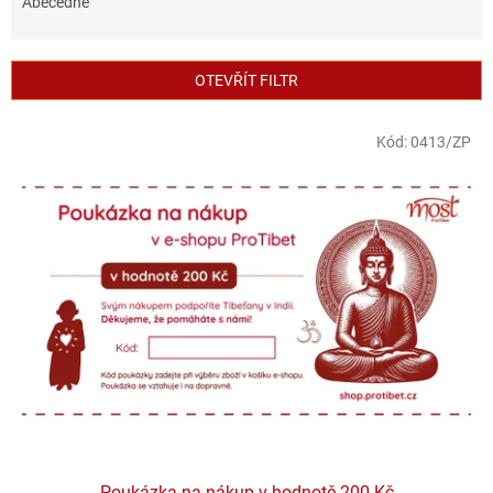
e
Abecedně
n
í
p
OTEVŘÍT FILTR
r
o
V
Kód:
0413/ZP
d
ý
u
p
k
i
t
s
ů
p
r
o
d
u
k
t
ů
Poukázka na nákup v hodnotě 200 Kč