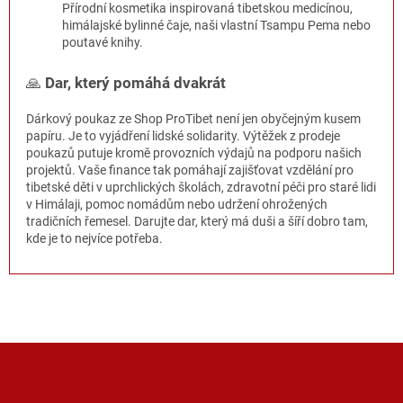
Přírodní kosmetika inspirovaná tibetskou medicínou,
himálajské bylinné čaje, naši vlastní Tsampu Pema nebo
poutavé knihy.
🙏
Dar, který pomáhá dvakrát
Dárkový poukaz ze Shop ProTibet není jen obyčejným kusem
papíru. Je to vyjádření lidské solidarity. Výtěžek z prodeje
poukazů putuje kromě provozních výdajů na podporu našich
projektů. Vaše finance tak pomáhají zajišťovat vzdělání pro
tibetské děti v uprchlických školách, zdravotní péči pro staré lidi
v Himálaji, pomoc nomádům nebo udržení ohrožených
tradičních řemesel. Darujte dar, který má duši a šíří dobro tam,
kde je to nejvíce potřeba.
Z
á
p