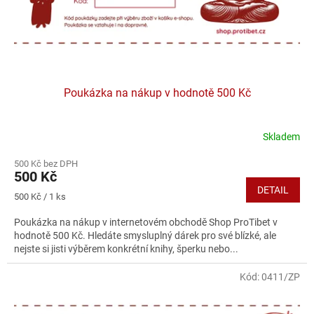
Poukázka na nákup v hodnotě 500 Kč
Skladem
500 Kč bez DPH
500 Kč
DETAIL
Měrná
500 Kč / 1 ks
cena:
Poukázka na nákup v internetovém obchodě Shop ProTibet v
hodnotě 500 Kč. Hledáte smysluplný dárek pro své blízké, ale
nejste si jisti výběrem konkrétní knihy, šperku nebo...
Kód:
0411/ZP