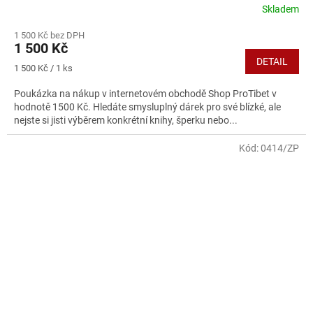
Skladem
1 500 Kč bez DPH
1 500 Kč
DETAIL
Měrná
1 500 Kč / 1 ks
cena:
Poukázka na nákup v internetovém obchodě Shop ProTibet v
hodnotě 1500 Kč. Hledáte smysluplný dárek pro své blízké, ale
nejste si jisti výběrem konkrétní knihy, šperku nebo...
Kód:
0414/ZP