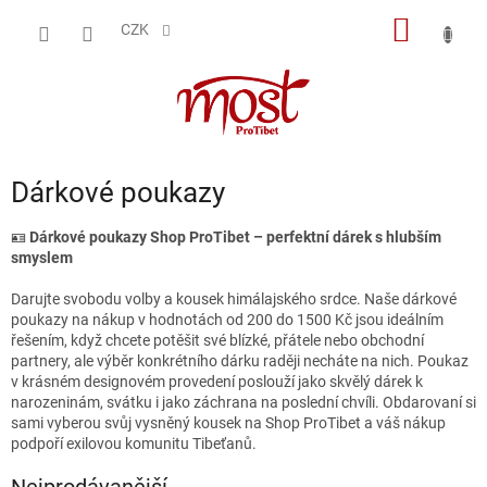
Přejít
NÁKUP
na
CZK
obsah
KOŠÍK
Dárkové poukazy
🪪
Dárkové poukazy Shop ProTibet – perfektní dárek s hlubším
smyslem
Darujte svobodu volby a kousek himálajského srdce. Naše dárkové
poukazy na nákup v hodnotách od 200 do 1500 Kč jsou ideálním
řešením, když chcete potěšit své blízké, přátele nebo obchodní
partnery, ale výběr konkrétního dárku raději necháte na nich. Poukaz
v krásném designovém provedení poslouží jako skvělý dárek k
narozeninám, svátku i jako záchrana na poslední chvíli. Obdarovaní si
sami vyberou svůj vysněný kousek na Shop ProTibet a váš nákup
podpoří exilovou komunitu Tibeťanů.
Nejprodávanější