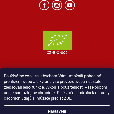
Používáme cookies, abychom Vám umožnili pohodlné
prohlížení webu a díky analýze provozu webu neustále
MOST ProTibet
Vše o nákupu
Obchodní podmínky
zlepšovali jeho funkce, výkon a použitelnost. Vaše osobní
Zásady ochrany osobních údajů
Kontakt
údaje samozřejmě chráníme. Plné znění podmínek ochrany
osobních údajů si můžete přečíst
ZDE
.
Nastavení
Vytvořil Shoptet