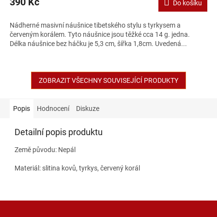
390 Kč
Do košíku
Nádherné masivní náušnice tibetského stylu s tyrkysem a
červeným korálem. Tyto náušnice jsou těžké cca 14 g. jedna.
Délka náušnice bez háčku je 5,3 cm, šířka 1,8cm. Uvedená...
ZOBRAZIT VŠECHNY SOUVISEJÍCÍ PRODUKTY
Popis
Hodnocení
Diskuze
Detailní popis produktu
Země původu: Nepál
Materiál: slitina kovů, tyrkys, červený korál
Z
á