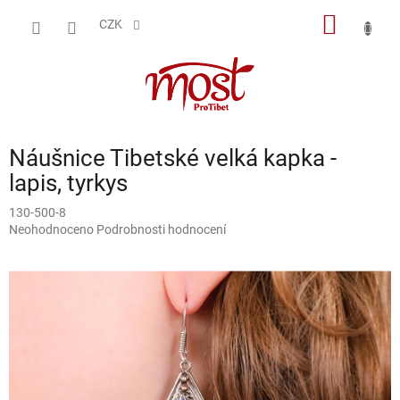
Přejít
NÁKUP
na
CZK
obsah
KOŠÍK
Náušnice Tibetské velká kapka -
lapis, tyrkys
130-500-8
Průměrné
Neohodnoceno
Podrobnosti hodnocení
hodnocení
produktu
je
0,0
z
5
hvězdiček.