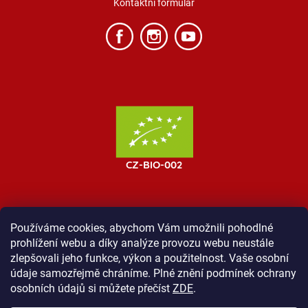
Kontaktní formulář
Používáme cookies, abychom Vám umožnili pohodlné
prohlížení webu a díky analýze provozu webu neustále
MOST ProTibet
Vše o nákupu
Obchodní podmínky
zlepšovali jeho funkce, výkon a použitelnost. Vaše osobní
Zásady ochrany osobních údajů
Kontakt
údaje samozřejmě chráníme. Plné znění podmínek ochrany
osobních údajů si můžete přečíst
ZDE
.