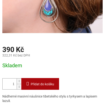
390 Kč
322,31 Kč bez DPH
Měrná
Skladem
cena:
Přidat do košíku
Nádherné masivní náušnice tibetského stylu s tyrkysem a lapisem
lazuli.