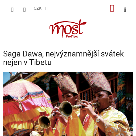
Přejít
NÁKUP
na
CZK
obsah
KOŠÍK
Saga Dawa, nejvýznamnější svátek
nejen v Tibetu