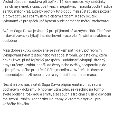
Vrchol působení nastává při úplňku 15. dne měsíce, kdy se účinky
našich myšlenek a činů, pozitivních i negativních, násobí podle tradice
až 100 milionkrát. Lidé by proto v tuto dobu měli zůstat velice pozorní
a provádět vše s rozmyslem a čistým srdcem. Každý skutek
vykonaný ve prospěch jiné bytosti bude odměněn měrou vrchovatou.
Svátek Saga Dawa je vhodný pro přijímání závazných slibů. Tibeťané
si dávají závazky týkající se duchovní praxe, zlepšování charakteru a
podobně.
Mezi dobré skutky spojované se svátkem patří dary potřebným,
vykupování zvířat z jatek nebo výsadba stromů. Zvláště činy, která
dávají život, přinášejí velký prospěch. Buddhisté vykupují i drobný
hmyz určený k zabití, například červy nebo cvrčky, a vypouští je do
jejich přirozeného prostředí. Přinejmenším ve svátečním čase se
doporučuje omezit nebo se zcela vyhnout konzumaci masa.
Nechť je i pro nás svátek Saga Dawa připomenutím, inspirací a
podnětem k dobrému. Připomenutím toho, že všechno na tomto
světě podléhá rozkladu a smrti, a že soucit s trpícími a úsilí o osvícení
má smysl. Příběh Siddhárthy Gautamy je vzorem a výzvou pro
každého člověka.