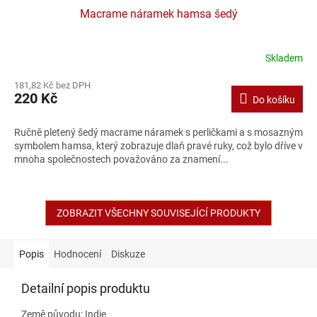
Macrame náramek hamsa šedý
Skladem
181,82 Kč bez DPH
220 Kč
Do košíku
Ručně pletený šedý macrame náramek s perličkami a s mosazným
symbolem hamsa, který zobrazuje dlaň pravé ruky, což bylo dříve v
mnoha společnostech považováno za znamení...
ZOBRAZIT VŠECHNY SOUVISEJÍCÍ PRODUKTY
Popis
Hodnocení
Diskuze
Detailní popis produktu
Země původu: Indie