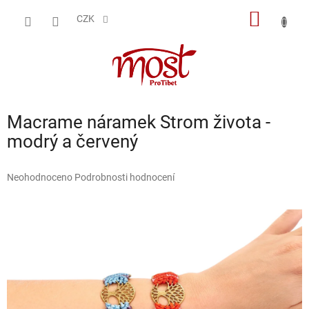
Přejít
NÁKUP
na
CZK
obsah
KOŠÍK
Macrame náramek Strom života -
modrý a červený
Průměrné
Neohodnoceno
Podrobnosti hodnocení
hodnocení
produktu
je
0,0
z
5
hvězdiček.