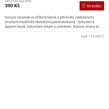
322,31 Kč bez DPH
390 Kč
Do košíku
Kovový náramek ve stříbrné barvě, s pěti květy vykládanými
drcenými tradičními tibetskými polodrahokamy - tyrkysem a
lapisem lazuli. Zakončení očkem a uzávěrem. Rubová strana je...
Kód:
113-005-1