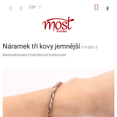
Přejít
NÁKUP
na
CZK
obsah
KOŠÍK
Náramek tři kovy jemnější
113-501-3
Průměrné
Neohodnoceno
Podrobnosti hodnocení
hodnocení
produktu
je
0,0
z
5
hvězdiček.