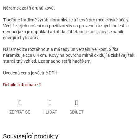
Náramek ze tří druhů kovů.
Tibeťané tradičně vyrábí náramky ze tří kovů pro medicínské účely.
Věří, že jejich nošení má pozitivní vliv na prevenci různých bolestí a
nemocí jako je například artritida. Tibeťané je nosí, aby se nabili
energií a byli zdraví.
Náramek lze roztáhnout a má tedy univerzální velikost. Šířka
náramku je cca 0,4 cm. Kovy na povrchu mírně oxidují a získávají tak
starožitný vzhled. Lze snadno setřít hadříkem.
Uvedená cena je včetně DPH.
Detailní informace
ZEPTAT SE
HLÍDAT
SDÍLET
Související produkty