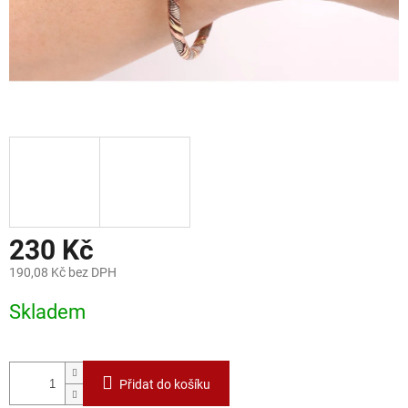
230 Kč
190,08 Kč bez DPH
Měrná
Skladem
cena:
Přidat do košíku