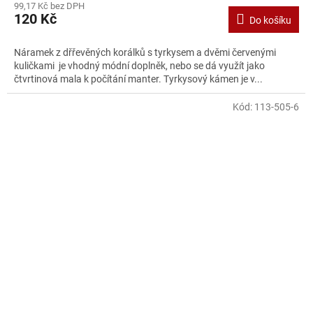
99,17 Kč bez DPH
120 Kč
Do košíku
Náramek z dřřevěných korálků s tyrkysem a dvěmi červenými
kuličkami je vhodný módní doplněk, nebo se dá využít jako
čtvrtinová mala k počítání manter. Tyrkysový kámen je v...
Kód:
113-505-6