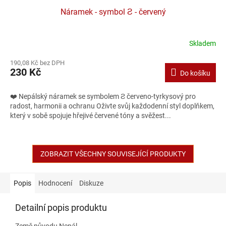
Náramek - symbol Ƨ - červený
Skladem
190,08 Kč bez DPH
230 Kč
Do košíku
❤️ Nepálský náramek se symbolem Ƨ červeno-tyrkysový pro
radost, harmonii a ochranu Oživte svůj každodenní styl doplňkem,
který v sobě spojuje hřejivé červené tóny a svěžest...
ZOBRAZIT VŠECHNY SOUVISEJÍCÍ PRODUKTY
Popis
Hodnocení
Diskuze
Detailní popis produktu
Země původu Nepál