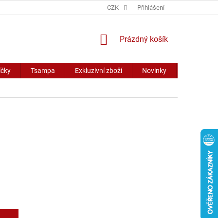
CZK
Přihlášení
NÁKUPNÍ
Prázdný košík
KOŠÍK
íčky
Tsampa
Exkluzivní zboží
Novinky
Slevy