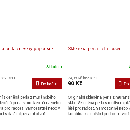
ná perla červený papoušek
Skleněná perla Letní píseň
Skladem
 bez DPH
74,38 Kč bez DPH
90 Kč
Do košíku
Do 
lní skleněná perla z muránského
Originální skleněná perla z murán
kleněná perla s motivem červeného
skla. Skleněná perla s motivem pt
a pro radost. Samostatně nebo v
létě pro radost. Samostatně nebo 
i s dalšími perlami utvoří
kombinaci s dalšími perlami utvoří
í...
originální šperk....