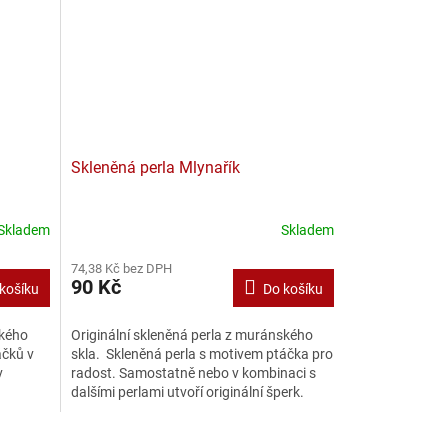
Skleněná perla Mlynařík
Skladem
Skladem
74,38 Kč bez DPH
90 Kč
košíku
Do košíku
ského
Originální skleněná perla z muránského
áčků v
skla. Skleněná perla s motivem ptáčka pro
v
radost. Samostatně nebo v kombinaci s
dalšími perlami utvoří originální šperk.
Uvedená...