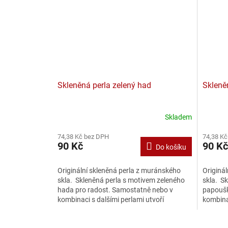
Skleněná perla zelený had
Skleně
Skladem
74,38 Kč bez DPH
74,38 Kč
90 Kč
90 Kč
Do košíku
Originální skleněná perla z muránského
Originá
skla. Skleněná perla s motivem zeleného
skla. S
hada pro radost. Samostatně nebo v
papoušk
kombinaci s dalšími perlami utvoří
kombinac
originální šperk....
origináln