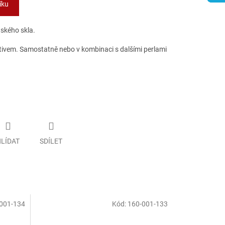
íku
nského skla.
tivem. Samostatně nebo v kombinaci s dalšími perlami
LÍDAT
SDÍLET
001-134
Kód:
160-001-133