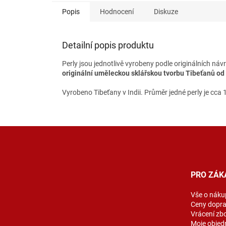
Popis
Hodnocení
Diskuze
Detailní popis produktu
Perly jsou jednotlivě vyrobeny podle originálních ná
originální uměleckou sklářskou tvorbu Tibeťanů od 
Vyrobeno Tibeťany v Indii. Průměr jedné perly je cca 
Z
á
p
a
t
PRO ZÁK
í
Vše o náku
Ceny dopr
Vrácení zb
Moje objed