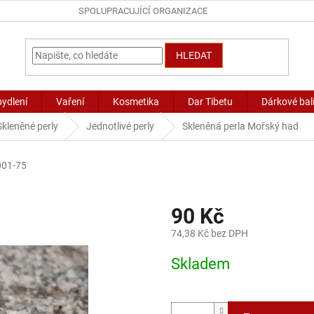
SPOLUPRACUJÍCÍ ORGANIZACE
HLEDAT
bydlení
Vaření
Kosmetika
Dar Tibetu
Dárkové bal
Skleněné perly
Jednotlivé perly
Skleněná perla Mořský had
001-75
90 Kč
74,38 Kč bez DPH
Měrná
Skladem
cena: