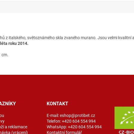
vrhů z italského, světoznámého skla zvaného murano. Jsou velmi kvalitní a
léta roku 2014.
1 cm.
AZNÍKY
KONTAKT
pu
E-mail:
eshop@protibet.cz
avy
Telefon:
+420 604 554 994
oží a reklamace
WhatsApp:
+420 604 554 994
návka (vrácení)
Kontaktní formulář