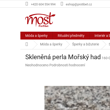
Přejít
+420 604 554 994
eshop@protibet.cz
na
obsah
Móda a šperky
Rituální předměty
Interiér a 
Domů
Móda a šperky
Šperky a bižuterie
Skleněná perla Mořský had
160-
Průměrné
Neohodnoceno
Podrobnosti hodnocení
hodnocení
produktu
je
0,0
z
5
hvězdiček.