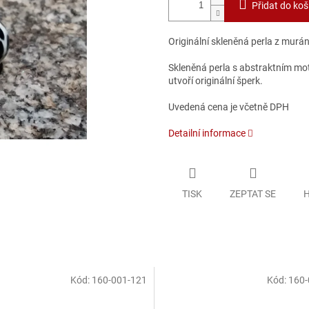
Přidat do koš
Originální skleněná perla z murá
Skleněná perla s abstraktním mo
utvoří originální šperk.
Uvedená cena je včetně DPH
Detailní informace
TISK
ZEPTAT SE
H
Kód:
160-001-121
Kód:
160-