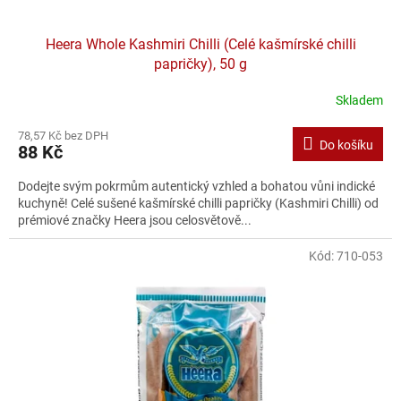
Heera Whole Kashmiri Chilli (Celé kašmírské chilli
papričky), 50 g
Skladem
78,57 Kč bez DPH
Do košíku
88 Kč
Dodejte svým pokrmům autentický vzhled a bohatou vůni indické
kuchyně! Celé sušené kašmírské chilli papričky (Kashmiri Chilli) od
prémiové značky Heera jsou celosvětově...
Kód:
710-053