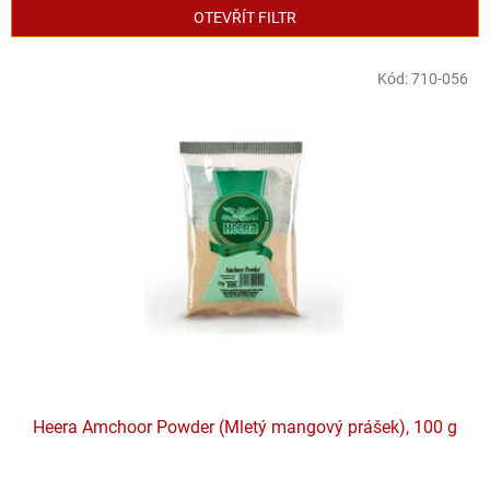
p
OTEVŘÍT FILTR
r
o
V
Kód:
710-056
d
ý
u
p
k
i
t
s
ů
p
r
o
d
u
k
t
ů
Heera Amchoor Powder (Mletý mangový prášek), 100 g