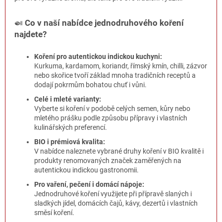
ý
p
🍛
Co v naší nabídce jednodruhového koření
i
najdete?
s
u
Koření pro autentickou indickou kuchyni:
Kurkuma, kardamom, koriandr, římský kmín, chilli, zázvor
nebo skořice tvoří základ mnoha tradičních receptů a
dodají pokrmům bohatou chuť i vůni.
Celé i mleté varianty:
Vyberte si koření v podobě celých semen, kůry nebo
mletého prášku podle způsobu přípravy i vlastních
kulinářských preferencí.
BIO i prémiová kvalita:
V nabídce naleznete vybrané druhy koření v BIO kvalitě i
produkty renomovaných značek zaměřených na
autentickou indickou gastronomii.
Pro vaření, pečení i domácí nápoje:
Jednodruhové koření využijete při přípravě slaných i
sladkých jídel, domácích čajů, kávy, dezertů i vlastních
směsí koření.