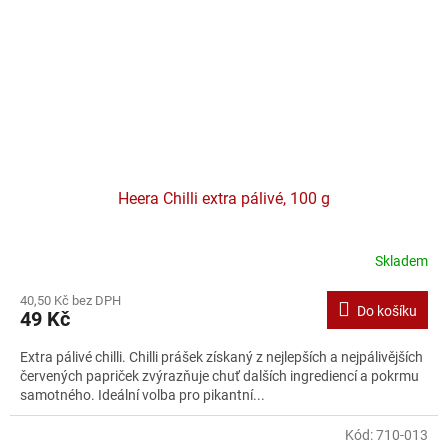
Heera Chilli extra pálivé, 100 g
Skladem
Průměrné
hodnocení
40,50 Kč bez DPH
produktu
Do košíku
49 Kč
je
2,0
Extra pálivé chilli. Chilli prášek získaný z nejlepších a nejpálivějších
z
červených papriček zvýrazňuje chuť dalších ingrediencí a pokrmu
5
samotného. Ideální volba pro pikantní...
hvězdiček.
Kód:
710-013