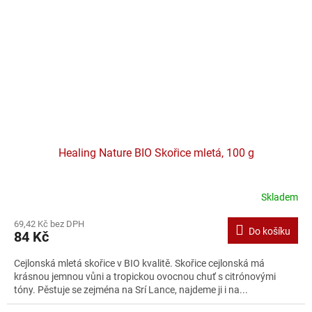
Healing Nature BIO Skořice mletá, 100 g
Skladem
69,42 Kč bez DPH
Do košíku
84 Kč
Cejlonská mletá skořice v BIO kvalitě. Skořice cejlonská má
krásnou jemnou vůni a tropickou ovocnou chuť s citrónovými
tóny. Pěstuje se zejména na Srí Lance, najdeme ji i na...