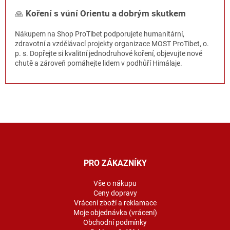
🙏
Koření s vůní Orientu a dobrým skutkem
Nákupem na Shop ProTibet podporujete humanitární,
zdravotní a vzdělávací projekty organizace MOST ProTibet, o.
p. s. Dopřejte si kvalitní jednodruhové koření, objevujte nové
chutě a zároveň pomáhejte lidem v podhůří Himálaje.
Z
á
p
a
PRO ZÁKAZNÍKY
t
í
Vše o nákupu
Ceny dopravy
Vrácení zboží a reklamace
Moje objednávka (vrácení)
Obchodní podmínky