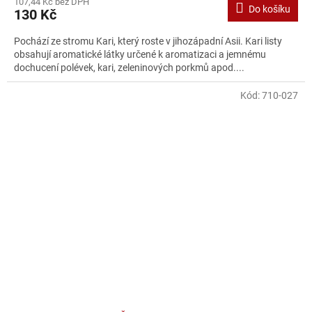
107,44 Kč bez DPH
Do košíku
130 Kč
Pochází ze stromu Kari, který roste v jihozápadní Asii. Kari listy
obsahují aromatické látky určené k aromatizaci a jemnému
dochucení polévek, kari, zeleninových porkmů apod....
Kód:
710-027