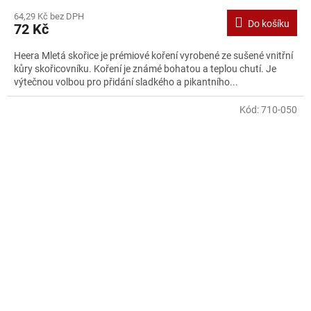
64,29 Kč bez DPH
Do košíku
72 Kč
Heera Mletá skořice je prémiové koření vyrobené ze sušené vnitřní
kůry skořicovníku. Koření je známé bohatou a teplou chutí. Je
výtečnou volbou pro přidání sladkého a pikantního...
Kód:
710-050