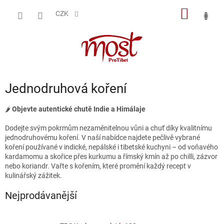
Přejít
NÁKUP
na
CZK
obsah
KOŠÍK
Jednodruhová koření
🌶️
Objevte autentické chutě Indie a Himálaje
Dodejte svým pokrmům nezaměnitelnou vůni a chuť díky kvalitnímu
jednodruhovému koření. V naší nabídce najdete pečlivě vybrané
koření používané v indické, nepálské i tibetské kuchyni – od voňavého
kardamomu a skořice přes kurkumu a římský kmín až po chilli, zázvor
nebo koriandr. Vařte s kořením, které promění každý recept v
kulinářský zážitek.
Nejprodávanější