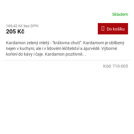
Skladem
169,42 Kč bez DPH
Do košíku
205 Kč
Kardamon zelený mletý - "královna chutí". Kardamom je oblíbený
nejen v kuchyni, ale i v lidovém léčitelství a ájurvédě. Výborné
koření do kávy i čaje. Kardamon pozitivně...
Kód:
710-005