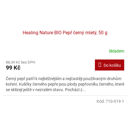
Healing Nature BIO Pepř černý mletý, 50 g
Skladem
88,39 Kč bez DPH
Do košíku
99 Kč
Černý pepř patří k nejběžnějším a nejčastěji použíívaným druhům
koření. Kuličky černého pepře jsou plody pepřovníku černého, které
se sklízejí ještě v nezralém stavu. Pochází z...
Kód:
710-019-1