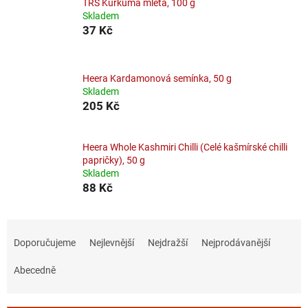
TRS Kurkuma mletá, 100 g
Skladem
37 Kč
Heera Kardamonová semínka, 50 g
Skladem
205 Kč
Heera Whole Kashmiri Chilli (Celé kašmírské chilli
papričky), 50 g
Skladem
88 Kč
Ř
a
Doporučujeme
Nejlevnější
Nejdražší
Nejprodávanější
z
e
Abecedně
n
í