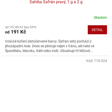
Sahiba Šafrán pravý, 1 g a 2 g
Skladem
od 157,85 Kč bez DPH
DETAIL
191 Kč
od
Vzácné koření zlatočervené barvy. Šafrán setý pochází z
jihozápadní Asie. Dnes se pěstuje nejen v Íránu, ale také ve
Španělsku, Maroku, Itálii nebo Indii. Obsahuje tři klíčové...
Kód:
710-024