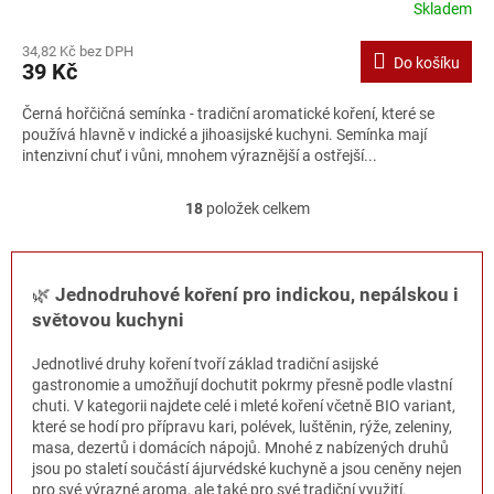
Skladem
Průměrné
hodnocení
34,82 Kč bez DPH
produktu
Do košíku
39 Kč
je
5,0
Černá hořčičná semínka - tradiční aromatické koření, které se
z
používá hlavně v indické a jihoasijské kuchyni. Semínka mají
5
intenzivní chuť i vůni, mnohem výraznější a ostřejší...
hvězdiček.
18
položek celkem
O
v
l
á
🌿
Jednodruhové koření pro indickou, nepálskou i
d
světovou kuchyni
a
c
í
Jednotlivé druhy koření tvoří základ tradiční asijské
p
gastronomie a umožňují dochutit pokrmy přesně podle vlastní
r
chuti. V kategorii najdete celé i mleté koření včetně BIO variant,
v
které se hodí pro přípravu kari, polévek, luštěnin, rýže, zeleniny,
k
masa, dezertů i domácích nápojů. Mnohé z nabízených druhů
y
jsou po staletí součástí ájurvédské kuchyně a jsou ceněny nejen
v
pro své výrazné aroma, ale také pro své tradiční využití.