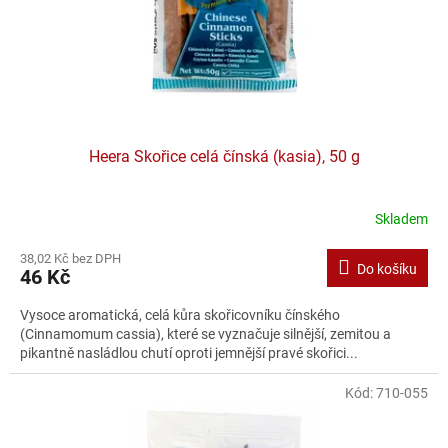
Heera Skořice celá čínská (kasia), 50 g
Skladem
38,02 Kč bez DPH
Do košíku
46 Kč
Vysoce aromatická, celá kůra skořicovníku čínského
(Cinnamomum cassia), které se vyznačuje silnější, zemitou a
pikantně nasládlou chutí oproti jemnější pravé skořici...
Kód:
710-055