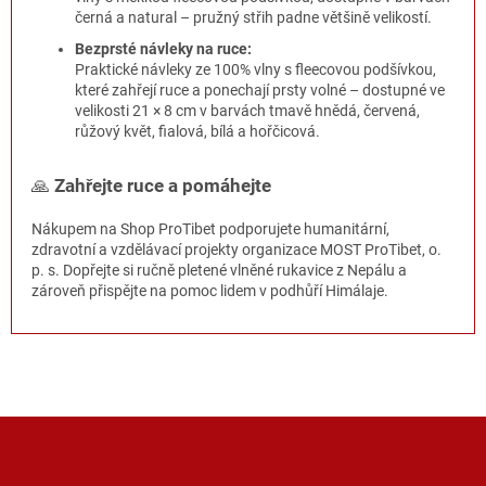
černá a natural – pružný střih padne většině velikostí.
Bezprsté návleky na ruce:
Praktické návleky ze 100% vlny s fleecovou podšívkou,
které zahřejí ruce a ponechají prsty volné – dostupné ve
velikosti 21 × 8 cm v barvách tmavě hnědá, červená,
růžový květ, fialová, bílá a hořčicová.
🙏
Zahřejte ruce a pomáhejte
Nákupem na Shop ProTibet podporujete humanitární,
zdravotní a vzdělávací projekty organizace MOST ProTibet, o.
p. s. Dopřejte si ručně pletené vlněné rukavice z Nepálu a
zároveň přispějte na pomoc lidem v podhůří Himálaje.
Z
á
p