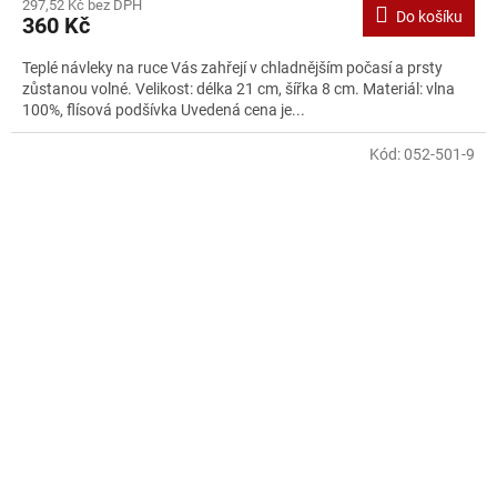
297,52 Kč bez DPH
Do košíku
360 Kč
Teplé návleky na ruce Vás zahřejí v chladnějším počasí a prsty
zůstanou volné. Velikost: délka 21 cm, šířka 8 cm. Materiál: vlna
100%, flísová podšívka Uvedená cena je...
Kód:
052-501-9