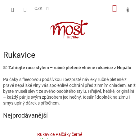
Přejít
NÁKUP
na
CZK
obsah
KOŠÍK
Rukavice
🧤
Zahřejte ruce stylem – ručně pletené vlněné rukavice z Nepálu
Palčáky s fleecovou podšívkou i bezprsté návleky ručně pletené z
pravé nepálské vlny vás spolehlivě ochrání před zimním chladem, aniž
byste museli slevit ze svého osobitého stylu. Hřejivé, hebké, originální
– každý pár je svým způsobem jedinečný. Ideální doplněk na zimu i
smysluplný dárek s příběhem.
Nejprodávanější
Rukavice Palčáky černé