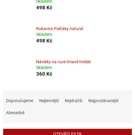
Skladem
498 Kč
Rukavice Palčáky natural
Skladem
498 Kč
Návleky na ruce tmavě hnědé
Skladem
360 Kč
Ř
a
Doporučujeme
Nejlevnější
Nejdražší
Nejprodávanější
z
e
Abecedně
n
í
p
OTEVŘÍT FILTR