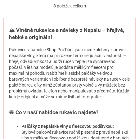
8
položek celkem
O
v
l
á
🏔️
Vlněné rukavice a návleky z Nepálu – hřejivé,
d
hebké a originální
a
c
í
Rukavice v nabídce Shop ProTibet jsou ručně pleteny z pravé
p
nepálské vlny, která má přirozené termoregulační vlastnosti –
r
hřeje, odvádí vlhkost a udrží ruce v teple i za sychravého
v
počasí. Většina modelů je podšita měkkým fleecem pro
k
maximální pohodlí. Nabízíme klasické palčáky ve dvou
y
barevných variantách i oblíbené bezprsté návleky na ruce v celé
v
paletě barev, díky nimž zůstanou prsty volné a vy můžete bez
ý
problémů ovládat telefon nebo manipulovat s předměty. Každý
p
kus je originál a může se mírně lišit od fotografie.
i
s
🧶
Co v naší nabídce rukavic najdete?
u
Palčáky z nepálské vlny s fleecovou podšívkou:
Stylové palcové rukavice ručně pletené z pravé nepálské
vlny s měkkou fleecovou podšívkou, dostupné v barvách