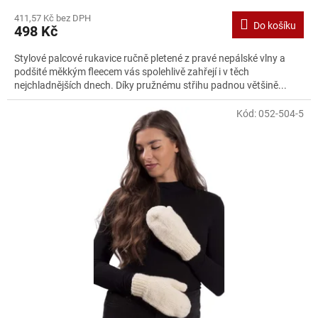
411,57 Kč bez DPH
Do košíku
498 Kč
Stylové palcové rukavice ručně pletené z pravé nepálské vlny a
podšité měkkým fleecem vás spolehlivě zahřejí i v těch
nejchladnějších dnech. Díky pružnému střihu padnou většině...
Kód:
052-504-5