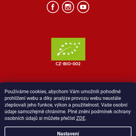
Používáme cookies, abychom Vám umožnili pohodlné
prohlížení webu a díky analýze provozu webu neustále
MOST ProTibet
Vše o nákupu
Obchodní podmínky
zlepšovali jeho funkce, výkon a použitelnost. Vaše osobní
Zásady ochrany osobních údajů
Kontakt
údaje samozřejmě chráníme. Plné znění podmínek ochrany
osobních údajů si můžete přečíst
ZDE
.
Nastavení
Vytvořil Shoptet