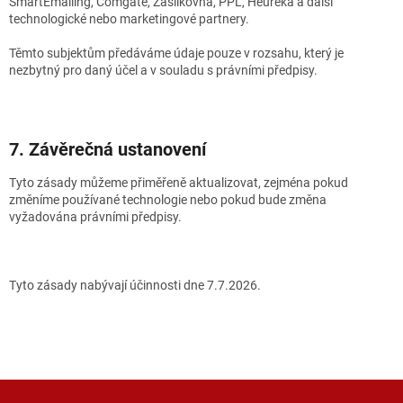
SmartEmailing, Comgate, Zásilkovna, PPL, Heureka a další
technologické nebo marketingové partnery.
Těmto subjektům předáváme údaje pouze v rozsahu, který je
nezbytný pro daný účel a v souladu s právními předpisy.
7. Závěrečná ustanovení
Tyto zásady můžeme přiměřeně aktualizovat, zejména pokud
změníme používané technologie nebo pokud bude změna
vyžadována právními předpisy.
Tyto zásady nabývají účinnosti dne 7.7.2026.
Z