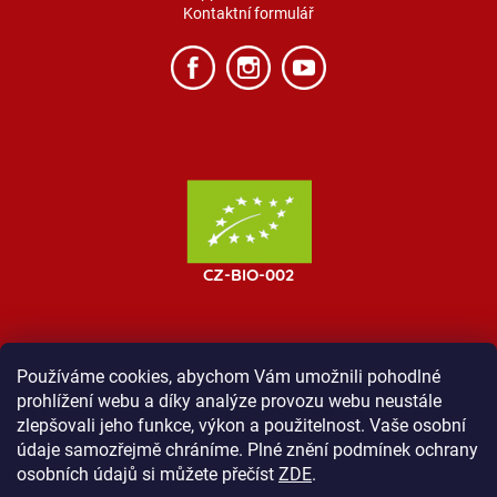
Kontaktní formulář
Používáme cookies, abychom Vám umožnili pohodlné
prohlížení webu a díky analýze provozu webu neustále
MOST ProTibet
Vše o nákupu
Obchodní podmínky
zlepšovali jeho funkce, výkon a použitelnost. Vaše osobní
Zásady ochrany osobních údajů
Kontakt
údaje samozřejmě chráníme. Plné znění podmínek ochrany
osobních údajů si můžete přečíst
ZDE
.