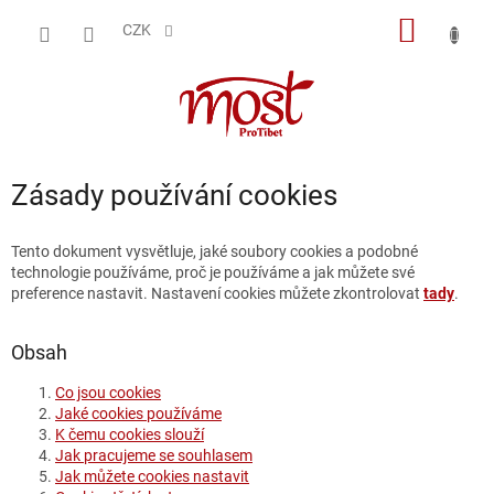
Přejít
NÁKUP
na
CZK
obsah
KOŠÍK
Zásady používání cookies
Tento dokument vysvětluje, jaké soubory cookies a podobné
technologie používáme, proč je používáme a jak můžete své
preference nastavit. Nastavení cookies můžete zkontrolovat
tady
.
Obsah
Co jsou cookies
Jaké cookies používáme
K čemu cookies slouží
Jak pracujeme se souhlasem
Jak můžete cookies nastavit