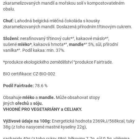
zkaramelizovaných mandlí a mořskou solí v kompostovatelném
obalu.
Chuť:
Lahodná belgická mléčná čokoláda s kousky
zkaramelizovaných mandlí.
Doslazená přírodním třtinovým cukrem.
Složení:
nerafinovaný třtinový cukr*°,
kakaové máslo*°,
sušené
mléko*
,
kakaová hmota*°,
mandle
*° 5%, sůl,
přírodní
vanilka*°
.
Podíl kakaa: min. 37%.
*produkce ekologického zemědělství °produkce Fairtrade.
BIO certifikace: CZ-BIO-002
Podíl Fairtrade:
78.6 %
Obsahuje
mléko
a
mandle
.
Může obsahovat stopy
jiných
ořechů
a
sóju.
VHODNÉ PRO VEGETARIÁNY a CELIAKY.
Výživové údaje na 100g:
Energetická hodnota 2369kJ/568kcal, tuky
38g (z toho nasycené mastné kyseliny 22g),
sacharidy 49g (z toho cukry 48g), bílkoviny 7.7g, sůl 0.5g, vláknina