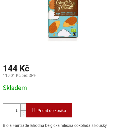
144 Kč
119,01 Kč bez DPH
Měrná
Skladem
cena:
Přidat do košíku
Bio a Fairtrade lahodná belgická mléčná čokoláda s kousky