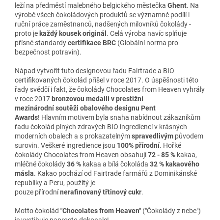
leží na předměstí malebného belgického městečka
Ghent
. Na
výrobě všech čokoládových produktů se významně podílí i
ruční práce zaměstnanců, nadšených milovníků čokolády -
proto je
každý kousek originál
. Celá výroba navíc splňuje
přísné standardy
certifikace BRC
(Globální norma pro
bezpečnost potravin).
Nápad vytvořit tuto designovou řadu Fairtrade a BIO
certifikovaných čokolád přišel v roce 2017. O úspěšnosti této
řady svědčí i fakt, že čokolády Chocolates from Heaven vyhrály
v roce 2017
bronzovou medaili v prestižní
mezinárodní soutěži obalového designu Pent
Awards
! Hlavním motivem byla snaha nabídnout zákazníkům
řadu čokolád plných zdravých BIO ingrediencí v krásných
moderních obalech a s prokazatelným
spravedlivým
původem
surovin. Veškeré ingredience jsou
100% přírodní
. Hořké
čokolády Chocolates from Heaven obsahují
72 - 85 %
kakaa,
mléčné čokolády
36 %
kakaa a bílá čokoláda
32 % kakaového
másla
. Kakao pochází od Fairtrade farmářů z Dominikánské
republiky a Peru, použitý je
pouze přírodní
nerafinovaný třtinový cukr
.
Motto čokolád
"Chocolates from Heaven"
("Čokolády z nebe")
je vystihuje naprosto dokonale!