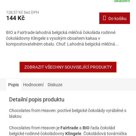
Skladem
128,57 Kč bez DPH
144 Kč
Do košíku
BIO a Fairtrade lahodná belgická mléčná čokoláda rodinné
čokoládovny Klingele s vysokým obsahem kakaa v
kompostovatelném obalu. Chuť: Lahodná belgická mléčná...
ZOBRAZIT VŠECHNY SOUVISEJÍCÍ PRODUKTY
Popis
Hodnocení
Diskuze
Detailní popis produktu
Chocolates from Heaven: poctivé belgické čokolády vyráběné s
láskou
Chocolates from Heaven je
Fairtrade
a
BIO
řada čokolád
belgické rodinné čokoládovny
Klingele
. Čokoládová továrnička