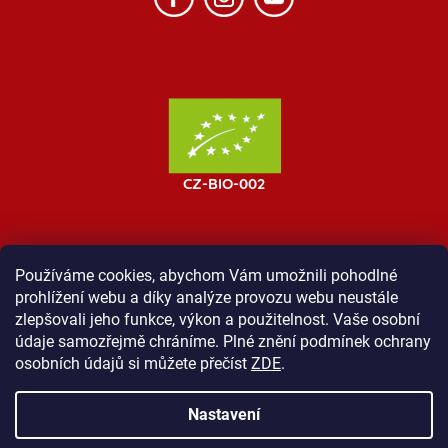
Používáme cookies, abychom Vám umožnili pohodlné
prohlížení webu a díky analýze provozu webu neustále
MOST ProTibet
Vše o nákupu
Obchodní podmínky
zlepšovali jeho funkce, výkon a použitelnost. Vaše osobní
Zásady ochrany osobních údajů
Kontakt
údaje samozřejmě chráníme. Plné znění podmínek ochrany
osobních údajů si můžete přečíst
ZDE
.
Nastavení
Vytvořil Shoptet