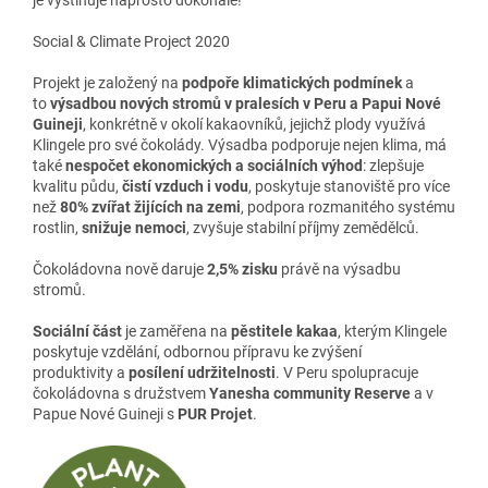
Social & Climate Project 2020
Projekt je založený na
podpoře klimatických podmínek
a
to
výsadbou nových stromů v pralesích v Peru a Papui Nové
Guineji
, konkrétně v okolí kakaovníků, jejichž plody využívá
Klingele pro své čokolády. Výsadba podporuje nejen klima, má
také
nespočet ekonomických a sociálních výhod
: zlepšuje
kvalitu půdu,
čistí vzduch i vodu
, poskytuje stanoviště pro více
než
80% zvířat žijících na zemi
, podpora rozmanitého systému
rostlin,
snižuje nemoci
,
zvyšuje stabilní příjmy zemědělců.
Čokoládovna nově daruje
2,5% zisku
právě na výsadbu
stromů.
Sociální část
je zaměřena na
pěstitele kakaa
, kterým Klingele
poskytuje vzdělání, odbornou přípravu ke zvýšení
produktivity a
posílení udržitelnosti
. V Peru spolupracuje
čokoládovna s družstvem
Yanesha community Reserve
a v
Papue Nové Guineji s
PUR Projet
.