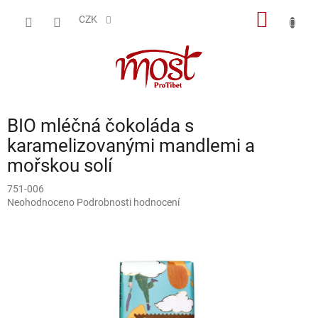
Přejít
NÁKUP
na
CZK
obsah
KOŠÍK
BIO mléčná čokoláda s
karamelizovanými mandlemi a
mořskou solí
751-006
Průměrné
Neohodnoceno
Podrobnosti hodnocení
hodnocení
produktu
je
0,0
z
5
hvězdiček.