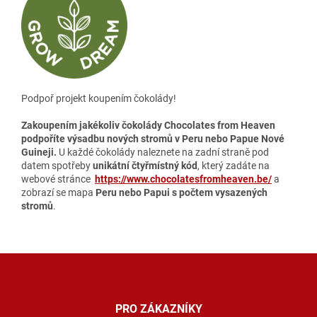
Podpoř projekt koupením čokolády!
Zakoupením jakékoliv čokolády Chocolates from Heaven
podpoříte výsadbu nových stromů v Peru nebo Papue Nové
Guineji.
U každé čokolády naleznete na zadní straně pod
datem spotřeby
unikátní čtyřmístný kód
, který zadáte na
webové stránce
https://www.chocolatesfromheaven.be/
a
zobrazí se mapa
Peru nebo Papui s počtem vysazených
stromů
.
Z
á
p
a
PRO ZÁKAZNÍKY