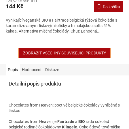
128,57 Kč bez DPH
144 Kč
Do košíku
Vynikající veganská BIO a Fairtrade belgická rýžová čokoláda s
karamelizovanými lískovými oříšky a himalájskou solí s 51%
kakaa. Alternativa mléčné čokolády. Chuť: Lahodná...
ZOBRAZIT VŠECHNY SOUVISEJÍCÍ PRODUKTY
Popis
Hodnocení
Diskuze
Detailní popis produktu
Chocolates from Heaven: poctivé belgické čokolády vyráběné s
láskou
Chocolates from Heaven je
Fairtrade
a
BIO
řada čokolád
belgické rodinné čokoládovny
Klingele
. Čokoládová továrnička