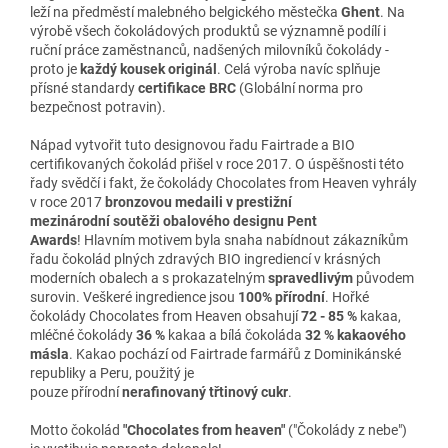
leží na předměstí malebného belgického městečka
Ghent
. Na
výrobě všech čokoládových produktů se významně podílí i
ruční práce zaměstnanců, nadšených milovníků čokolády -
proto je
každý kousek originál
. Celá výroba navíc splňuje
přísné standardy
certifikace BRC
(Globální norma pro
bezpečnost potravin).
Nápad vytvořit tuto designovou řadu Fairtrade a BIO
certifikovaných čokolád přišel v roce 2017. O úspěšnosti této
řady svědčí i fakt, že čokolády Chocolates from Heaven vyhrály
v roce 2017
bronzovou medaili v prestižní
mezinárodní soutěži obalového designu Pent
Awards
! Hlavním motivem byla snaha nabídnout zákazníkům
řadu čokolád plných zdravých BIO ingrediencí v krásných
moderních obalech a s prokazatelným
spravedlivým
původem
surovin. Veškeré ingredience jsou
100% přírodní
. Hořké
čokolády Chocolates from Heaven obsahují
72 - 85 %
kakaa,
mléčné čokolády
36 %
kakaa a bílá čokoláda
32 % kakaového
másla
. Kakao pochází od Fairtrade farmářů z Dominikánské
republiky a Peru, použitý je
pouze přírodní
nerafinovaný třtinový cukr
.
Motto čokolád
"Chocolates from heaven"
("Čokolády z nebe")