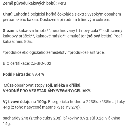
Země původu kakových bobů:
Peru
Chuť:
Lahodná belgická hořká čokoláda s extra vysokým obsahem
peruánského kakaa.
Doslazená přírodním třtinovým cukrem.
Složení:
kakaová hmota
*°, nerafinovaný třtinový cukr*°, odtučněný
kakaový prášek*°, kakaové máslo
*°, emulgátor (
sójový
lecitin)
Podíl
kakaa: min. 80%.
*produkce ekologického zemědělství °produkce Fairtrade.
BIO certifikace: CZ-BIO-002
Podíl Fairtrade:
99.4 %
Může obsahovat stopy
sóji, mléka
a
oříšků
.
VHODNÉ PRO VEGETARIÁNY/VEGANY/CELIAKY.
Výživové údaje na 100g:
Energetická hodnota 2238kJ/535kcal, tuky
44g (z toho nasycené mastné kyseliny 27g),
sacharidy 24g (z toho cukry 20g), bílkoviny 8.9g, sůl 0.2g, vláknina
14g.