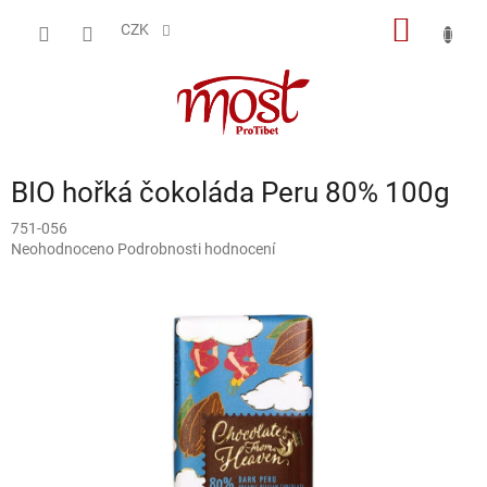
Přejít
NÁKUP
na
CZK
obsah
KOŠÍK
BIO hořká čokoláda Peru 80% 100g
751-056
Průměrné
Neohodnoceno
Podrobnosti hodnocení
hodnocení
produktu
je
0,0
z
5
hvězdiček.