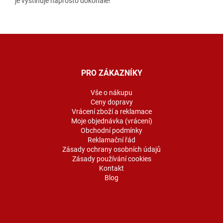
je vystihuje naprosto dokonale!
Z
á
p
a
PRO ZÁKAZNÍKY
t
í
Vše o nákupu
Ceny dopravy
Vrácení zboží a reklamace
Moje objednávka (vrácení)
Obchodní podmínky
Reklamační řád
Zásady ochrany osobních údajů
Zásady používání cookies
Kontakt
Blog