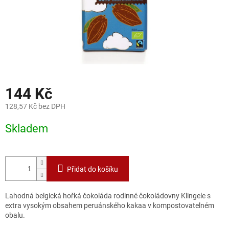
144 Kč
128,57 Kč bez DPH
Měrná
Skladem
cena:
Přidat do košíku
Lahodná belgická hořká čokoláda rodinné čokoládovny Klingele s
extra vysokým obsahem peruánského kakaa v kompostovatelném
obalu.