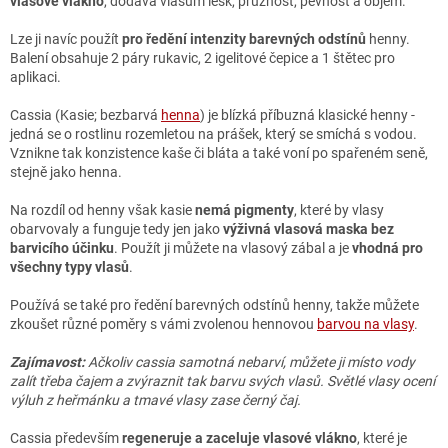
vlasové vlákno
, dodává vlasům lesk, pružnost, pevnost a objem.
Lze ji navíc použít
pro ředění intenzity barevných odstínů
henny.
Balení obsahuje 2 páry rukavic, 2 igelitové čepice a 1 štětec pro
aplikaci.
Cassia (Kasie; bezbarvá
henna
) je blízká příbuzná klasické henny -
jedná se o rostlinu rozemletou na prášek, který se smíchá s vodou.
Vznikne tak konzistence kaše či bláta a také voní po spařeném seně,
stejně jako henna.
Na rozdíl od henny však kasie
nemá pigmenty
, které by vlasy
obarvovaly a funguje tedy jen jako
výživná vlasová maska bez
barvicího účinku
. Použít ji můžete na vlasový zábal a je
vhodná pro
všechny typy vlasů
.
Používá se také pro ředění barevných odstínů henny, takže můžete
zkoušet různé poměry s vámi zvolenou hennovou
barvou na vlasy
.
Zajímavost:
Ačkoliv cassia samotná nebarví, můžete ji místo vody
zalít třeba čajem a zvýraznit tak barvu svých vlasů. Světlé vlasy ocení
výluh z heřmánku a tmavé vlasy zase černý čaj.
Cassia především
regeneruje a zaceluje vlasové vlákno
, které je