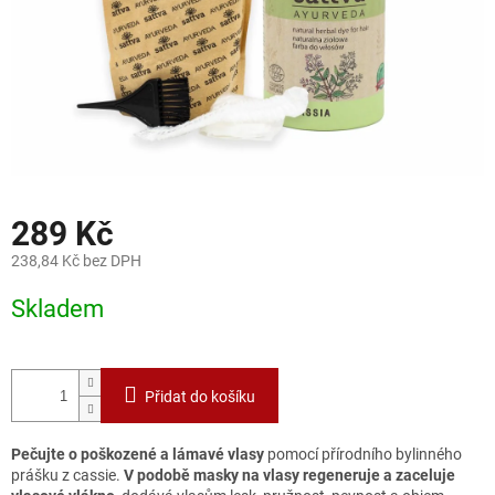
289 Kč
238,84 Kč bez DPH
Měrná
Skladem
cena:
Přidat do košíku
Pečujte o poškozené a lámavé vlasy
pomocí přírodního bylinného
prášku z cassie.
V podobě masky na vlasy regeneruje a zaceluje