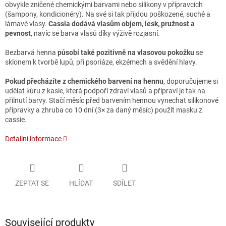
obvykle zničené chemickými barvami nebo silikony v přípravcích
(šampony, kondicionéry). Na své si tak přijdou poškozené, suché a
lámavé vlasy.
Cassia dodává vlasům objem, lesk, pružnost a
pevnost
, navíc se barva vlasů díky výživě rozjasní.
Bezbarvá henna
působí také pozitivně na vlasovou pokožku
se
sklonem k tvorbě lupů, při psoriáze, ekzémech a svědění hlavy.
Pokud přecházíte z chemického barvení na hennu
, doporučujeme si
udělat kúru z kasie, která podpoří zdraví vlasů a připraví je tak na
přilnutí barvy. Stačí měsíc před barvením hennou vynechat silikonové
přípravky a zhruba co 10 dní (3× za daný měsíc) použít masku z
cassie.
Detailní informace
ZEPTAT SE
HLÍDAT
SDÍLET
Související produkty