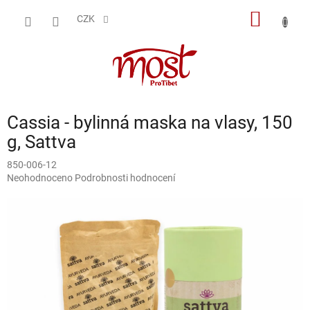
Přejít
NÁKUP
na
CZK
obsah
KOŠÍK
Cassia - bylinná maska na vlasy, 150
g, Sattva
850-006-12
Průměrné
Neohodnoceno
Podrobnosti hodnocení
hodnocení
produktu
je
0,0
z
5
hvězdiček.