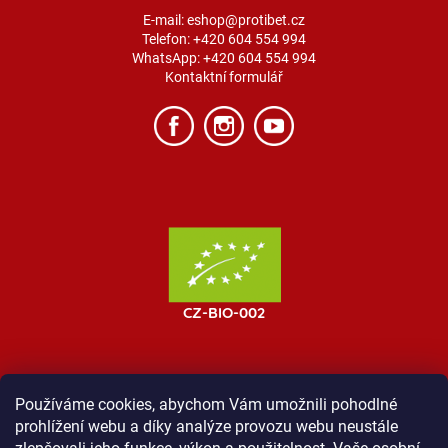
E-mail:
eshop@protibet.cz
Telefon:
+420 604 554 994
WhatsApp:
+420 604 554 994
Kontaktní formulář
Používáme cookies, abychom Vám umožnili pohodlné
prohlížení webu a díky analýze provozu webu neustále
MOST ProTibet
Vše o nákupu
Obchodní podmínky