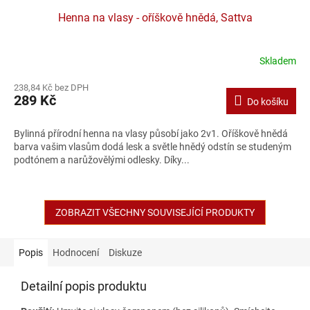
Henna na vlasy - oříškově hnědá, Sattva
Skladem
238,84 Kč bez DPH
289 Kč
Do košíku
Bylinná přírodní henna na vlasy působí jako 2v1. Oříškově hnědá
barva vašim vlasům dodá lesk a světle hnědý odstín se studeným
podtónem a narůžovělými odlesky. Díky...
ZOBRAZIT VŠECHNY SOUVISEJÍCÍ PRODUKTY
Popis
Hodnocení
Diskuze
Detailní popis produktu