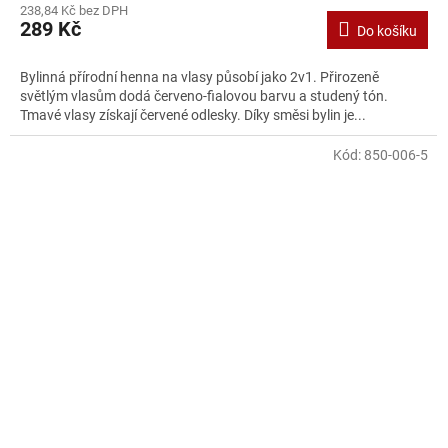
238,84 Kč bez DPH
289 Kč
Do košíku
Bylinná přírodní henna na vlasy působí jako 2v1. Přirozeně
světlým vlasům dodá červeno-fialovou barvu a studený tón.
Tmavé vlasy získají červené odlesky. Díky směsi bylin je...
Kód:
850-006-5