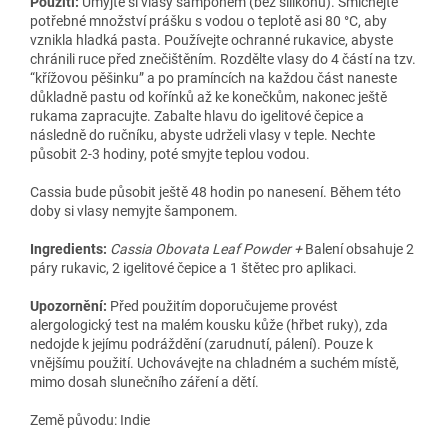
Použití:
Umyjte si vlasy šamponem (bez silikonů). Smíchejte
potřebné množství prášku s vodou o teplotě asi 80 °C, aby
vznikla hladká pasta. Používejte ochranné rukavice, abyste
chránili ruce před znečištěním. Rozdělte vlasy do 4 částí na tzv.
“křížovou pěšinku” a po pramíncích na každou část naneste
důkladně pastu od kořínků až ke konečkům, nakonec ještě
rukama zapracujte. Zabalte hlavu do igelitové čepice a
následně do ručníku, abyste udrželi vlasy v teple. Nechte
působit 2-3 hodiny, poté smyjte teplou vodou.
Cassia bude působit ještě 48 hodin po nanesení. Během této
doby si vlasy nemyjte šamponem.
Ingredients:
Cassia Obovata Leaf Powder +
Balení obsahuje 2
páry rukavic, 2 igelitové čepice a 1 štětec pro aplikaci.
Upozornění:
Před použitím doporučujeme provést
alergologický test na malém kousku kůže (hřbet ruky), zda
nedojde k jejímu podráždění (zarudnutí, pálení). Pouze k
vnějšímu použití. Uchovávejte na chladném a suchém místě,
mimo dosah slunečního záření a dětí.
Země původu: Indie