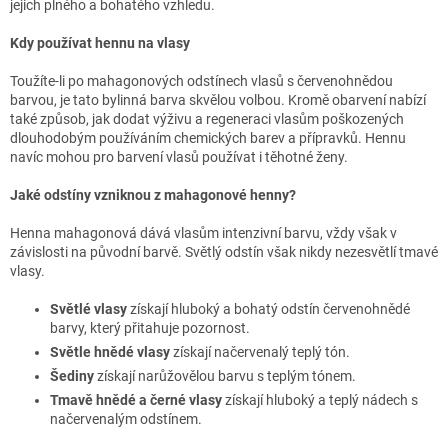
jejich plného a bohatého vzhledu.
Kdy používat hennu na vlasy
Toužíte-li po mahagonových odstínech vlasů s červenohnědou
barvou, je tato bylinná barva skvělou volbou. Kromě obarvení nabízí
také způsob, jak dodat výživu a regeneraci vlasům poškozených
dlouhodobým používáním chemických barev a přípravků. Hennu
navíc mohou pro barvení vlasů používat i těhotné ženy.
Jaké odstíny vzniknou z mahagonové henny?
Henna mahagonová dává vlasům intenzivní barvu, vždy však v
závislosti na původní barvě. Světlý odstín však nikdy nezesvětlí tmavé
vlasy.
Světlé vlasy
získají hluboký a bohatý odstín červenohnědé
barvy, který přitahuje pozornost.
Světle hnědé vlasy
získají načervenalý teplý tón.
Šediny
získají narůžovělou barvu s teplým tónem.
Tmavě hnědé a černé vlasy
získají hluboký a teplý nádech s
načervenalým odstínem.