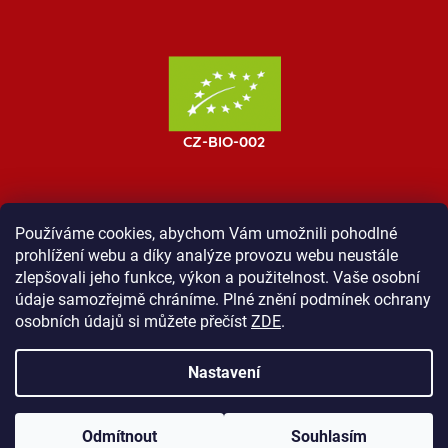
Používáme cookies, abychom Vám umožnili pohodlné
prohlížení webu a díky analýze provozu webu neustále
MOST ProTibet
Vše o nákupu
Obchodní podmínky
zlepšovali jeho funkce, výkon a použitelnost. Vaše osobní
Zásady ochrany osobních údajů
Kontakt
údaje samozřejmě chráníme. Plné znění podmínek ochrany
osobních údajů si můžete přečíst
ZDE
.
Nastavení
Vytvořil Shoptet
Odmítnout
Souhlasím
Copyright 2026
Shop ProTibet
. Všechna práva vyhrazena.