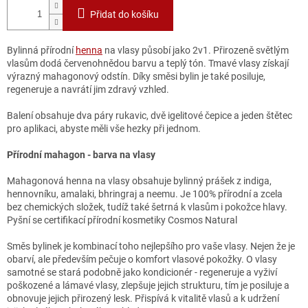
Přidat do košíku
Bylinná přírodní
henna
na vlasy působí jako 2v1. Přirozeně světlým
vlasům dodá červenohnědou barvu a teplý tón. Tmavé vlasy získají
výrazný mahagonový odstín. Díky směsi bylin je také posiluje,
regeneruje a navrátí jim zdravý vzhled.
Balení obsahuje dva páry rukavic, dvě igelitové čepice a jeden štětec
pro aplikaci, abyste měli vše hezky při jednom.
Přírodní mahagon - barva na vlasy
Mahagonová henna na vlasy obsahuje bylinný prášek z indiga,
hennovníku, amalaki, bhringraj a neemu. Je 100% přírodní a zcela
bez chemických složek, tudíž také šetrná k vlasům i pokožce hlavy.
Pyšní se certifikací přírodní kosmetiky Cosmos Natural
Směs bylinek je kombinací toho nejlepšího pro vaše vlasy. Nejen že je
obarví, ale především pečuje o komfort vlasové pokožky. O vlasy
samotné se stará podobně jako kondicionér - regeneruje a vyživí
poškozené a lámavé vlasy, zlepšuje jejich strukturu, tím je posiluje a
obnovuje jejich přirozený lesk. Přispívá k vitalitě vlasů a k udržení