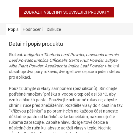
ZOBRAZIT VŠECHNY SOUVISEJÍCÍ PRODUKTY
Popis
Hodnocení
Diskuze
Detailní popis produktu
Složení:
Indigofera Tinctoria Leaf Powder, Lawsonia Inermis
Leaf Powder, Emblica Officinalis Gartn Fruit Powder, Eclipta
Alba Plant Powder, Azadirachta Indica Leaf Powder
+ balení
obsahuje dva páry rukavic, dvě igelitové čepice a jeden štětec
pro aplikaci.
Použití: Umyjte si vlasy šamponem (bez silikonů). Smíchejte
potřebné množství prášku s vodou o teplotě asi 50 °C, aby
vznikla hladká pasta. Používejte ochranné rukavice, abyste
chránili ruce před znečištěním. Rozdělte vlasy do 4 částí na tzv.
“křížovou pěšinku” a po pramíncích na každou část naneste
důkladně pastu od kořínků až ke konečkům, nakonec ještě
rukama zapracujte. Zabalte hlavu do igelitové čepice a
následně do ručníku, abyste udrželi vlasy v teple. Nechte