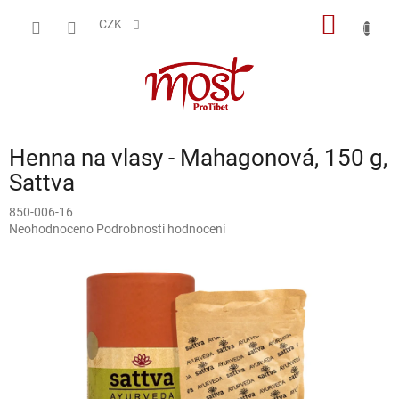
Přejít
NÁKUP
na
CZK
obsah
KOŠÍK
Henna na vlasy - Mahagonová, 150 g,
Sattva
850-006-16
Průměrné
Neohodnoceno
Podrobnosti hodnocení
hodnocení
produktu
je
0,0
z
5
hvězdiček.