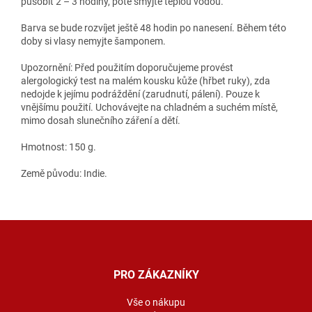
působit 2 – 3 hodiny, poté smyjte teplou vodou.
Barva se bude rozvíjet ještě 48 hodin po nanesení. Během této
doby si vlasy nemyjte šamponem.
Upozornění: Před použitím doporučujeme provést
alergologický test na malém kousku kůže (hřbet ruky), zda
nedojde k jejímu podráždění (zarudnutí, pálení). Pouze k
vnějšímu použití. Uchovávejte na chladném a suchém místě,
mimo dosah slunečního záření a dětí.
Hmotnost: 150 g.
Země původu: Indie.
Z
á
p
a
PRO ZÁKAZNÍKY
t
í
Vše o nákupu