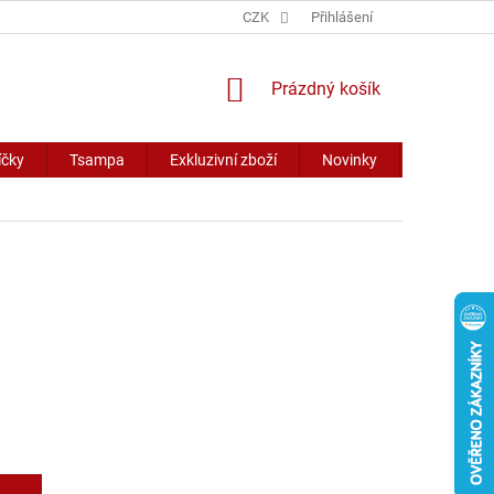
CZK
Přihlášení
NÁKUPNÍ
Prázdný košík
KOŠÍK
íčky
Tsampa
Exkluzivní zboží
Novinky
Slevy