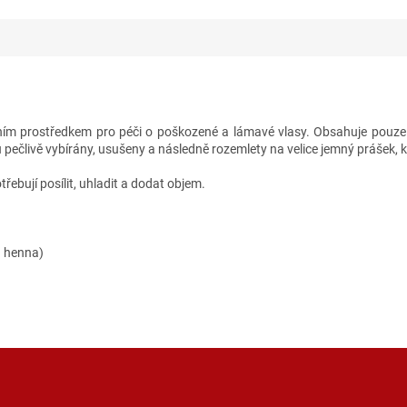
dním prostředkem pro péči o poškozené a lámavé vlasy. Obsahuje pouze 
sou pečlivě vybírány, usušeny a následně rozemlety na velice jemný prášek,
ebují posílit, uhladit a dodat objem.
á henna)