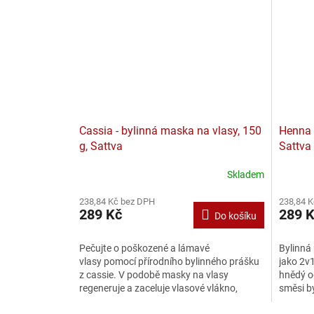
Cassia - bylinná maska na vlasy, 150
Henna 
g, Sattva
Sattva
Skladem
238,84 Kč bez DPH
238,84 
289 Kč
289 
Do košíku
Pečujte o poškozené a lámavé
Bylinná 
vlasy pomocí přírodního bylinného prášku
jako 2v1
z cassie. V podobě masky na vlasy
hnědý o
regeneruje a zaceluje vlasové vlákno,
směsi byl
dodává vlasům lesk,...