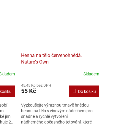
Henna na tělo červenohnědá,
Nature's Own
Skladem
Skladem
45,45 Kč bez DPH
55 Kč
košíku
Do košíku
sobí
Vyzkoušejte výraznou tmavě hnědou
ům
hennu na tělo s vínovým nádechem pro
ké jim
snadné a rychlé vytvoření
huje 2...
nádherného dočasného tetování, které
zdůrazní váš originální...