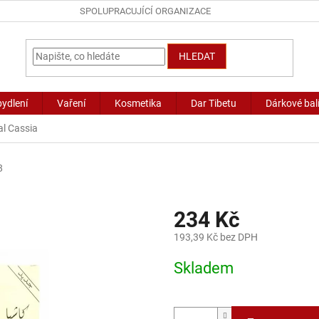
SPOLUPRACUJÍCÍ ORGANIZACE
HLEDAT
bydlení
Vaření
Kosmetika
Dar Tibetu
Dárkové bal
l Cassia
8
234 Kč
193,39 Kč bez DPH
Měrná
Skladem
cena: