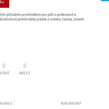
íku
istým přírodním prostředkem pro péči o poškozené a
dnodruhový jemně mletý prášek z rostliny Cassia, známé
LÍDAT
SDÍLET
0-006-2
Kód:
850-007