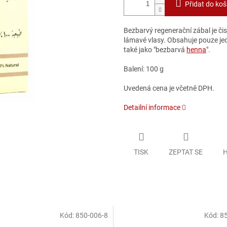
Přidat do koš
Bezbarvý regenerační zábal je č
lámavé vlasy. O
bsahuje pouze je
také jako "bezbarvá
henna
".
Balení: 100 g
Uvedená cena je včetně DPH.
Detailní informace
TISK
ZEPTAT SE
H
Kód:
850-006-8
Kód:
85