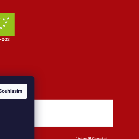
Souhlasím
jů
Kontakt
Vytvořil Shoptet