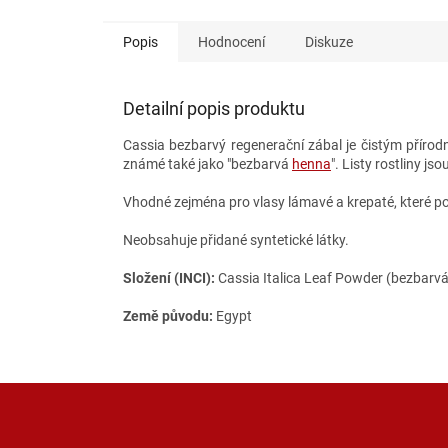
Popis
Hodnocení
Diskuze
Detailní popis produktu
Cassia bezbarvý regenerační zábal je čistým příro
známé také jako "bezbarvá
henna
". Listy rostliny j
Vhodné zejména pro vlasy lámavé a krepaté, které potř
Neobsahuje přidané syntetické látky.
Složení (INCI):
Cassia Italica Leaf Powder (bezbarv
Země původu:
Egypt
Z
á
p