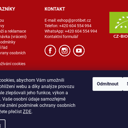
AZNÍKY
KONTAKT
pu
E-mail:
eshop@protibet.cz
avy
Telefon:
+420 604 554 994
oží a reklamace
WhatsApp:
+420 604 554 994
návka (vrácení)
Kontaktní formulář
podmínky
 řád
rany osobních
žívání cookies
cookies, abychom Vám umožnili
Odmítnout
ohlížení webu a díky analýze provozu
e zlepšovali jeho funkce, výkon a
t. Vaše osobní údaje samozřejmě
ibet
Vše o nákupu
Obchodní podmínky
Zásady ochrany osobních úda
lné znění podmínek ochrany osobních
žete přečíst
ZDE
.
í