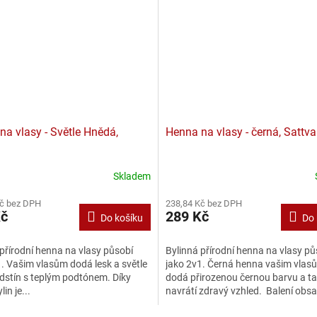
na vlasy - Světle Hnědá,
Henna na vlasy - černá, Sattva
Skladem
Kč bez DPH
238,84 Kč bez DPH
Kč
289 Kč
Do košíku
Do 
přírodní henna na vlasy působí
Bylinná přírodní henna na vlasy pů
. Vašim vlasům dodá lesk a světle
jako 2v1. Černá henna vašim vlas
dstín s teplým podtónem. Díky
dodá přirozenou černou barvu a ta
in je...
navrátí zdravý vzhled. Balení obsa