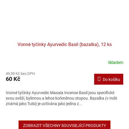
Vonné tyčinky Ayurvedic Basil (bazalka), 12 ks
Skladem
49,59 Kč bez DPH
60 Kč
Do košíku
Vonné tyčinky Ayurvedic Masala Incense Basil jsou specifické
svou svěží, bylinnou a lehce kořeněnou stopou. Bazalka (v Indii
známá jako Tulsi) je uctívána jako jedna z...
ZOBRAZIT VŠECHNY SOUVISEJÍCÍ PRODUKTY