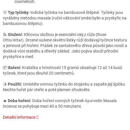
osamělosti.
💡
Typ tyčinky:
Indická tyčinka na bambusové štěpině. Tyčinky jsou
vyráběny metodou masala (ruční válcování směsi bylin a pryskyřic na
bambusovou štěpinu).
📝
Složení:
Klíčovou složkou je esenciální olej z růže (Rose
Otto/Attar). Drcené sušené okvětní lístky růží dodávají tyčince texturu
a jemnost při hoření. Prášek ze santalového dřeva působí jako nosič a
dodává vůni stabilitu a dřevitý základ. Jako pojiva slouží přírodní
pryskyřice a med.
📦
Balení:
Krabička o hmotnosti 15 gramů obsahuje 12 až 14 kusů
tyčinek, které jsou dlouhé 20 centimetrů.
🫱
Použití:
Umístěte vonnou tyčinku do stojánku a zapalte její špičku.
Nechte hořet pár vteřin a poté plamen sfoukněte.
🔥
Doba hoření:
Doba hoření vonných tyčinek Ayurvedic Masala
Incense se pohybuje mezi 40 a 50 minutami.
Detailní informace