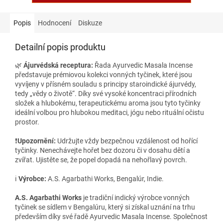
Popis
Hodnocení
Diskuze
Detailní popis produktu
🌿
Ájurvédská receptura:
Řada Ayurvedic Masala Incense
představuje prémiovou kolekci vonných tyčinek, které jsou
vyvíjeny v přísném souladu s principy staroindické ájurvédy,
tedy „vědy o životě“. Díky své vysoké koncentraci přírodních
složek a hlubokému, terapeutickému aroma jsou tyto tyčinky
ideální volbou pro hlubokou meditaci, jógu nebo rituální očistu
prostor.
❗️
Upozornění:
Udržujte vždy bezpečnou vzdálenost od hořící
tyčinky. Nenechávejte hořet bez dozoru či v dosahu dětí a
zvířat. Ujistěte se, že popel dopadá na nehořlavý povrch.
ℹ️
Výrobce:
A.S. Agarbathi Works, Bengalúr, Indie.
A.S. Agarbathi Works
je tradiční indický výrobce vonných
tyčinek se sídlem v Bengalúru, který si získal uznání na trhu
především díky své řadě Ayurvedic Masala Incense. Společnost