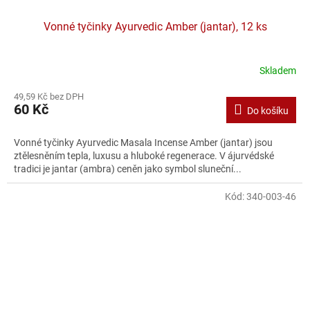
Vonné tyčinky Ayurvedic Amber (jantar), 12 ks
Skladem
49,59 Kč bez DPH
60 Kč
Do košíku
Vonné tyčinky Ayurvedic Masala Incense Amber (jantar) jsou
ztělesněním tepla, luxusu a hluboké regenerace. V ájurvédské
tradici je jantar (ambra) ceněn jako symbol sluneční...
Kód:
340-003-46