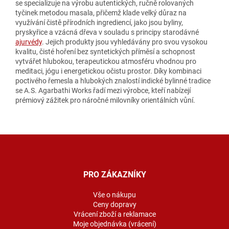
se specializuje na výrobu autentických, ručně rolovaných
tyčinek metodou masala, přičemž klade velký důraz na
využívání čistě přírodních ingrediencí, jako jsou byliny,
pryskyřice a vzácná dřeva v souladu s principy starodávné
ajurvédy
. Jejich produkty jsou vyhledávány pro svou vysokou
kvalitu, čisté hoření bez syntetických příměsí a schopnost
vytvářet hlubokou, terapeutickou atmosféru vhodnou pro
meditaci, jógu i energetickou očistu prostor. Díky kombinaci
poctivého řemesla a hlubokých znalostí indické bylinné tradice
se A.S. Agarbathi Works řadí mezi výrobce, kteří nabízejí
prémiový zážitek pro náročné milovníky orientálních vůní.
Z
á
p
a
PRO ZÁKAZNÍKY
t
í
Vše o nákupu
Ceny dopravy
Vrácení zboží a reklamace
Moje objednávka (vrácení)