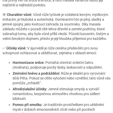
má přímý vliv na srdce a emoce, a tato masala varianta nabízí její
nejčistší a nejhlubší podobu.
🌸
Charakter vůně:
Vůně růže tyčinek je vzdálená levným, mýdlovým
imitacím; je hluboká a autentická. Dominantní tón je plný, sladký a
jemně opojný, jako kvetoucí zahrada za soumraku. Díky masala
základu můžete v pozadí cítit lehce dřevité a zemité podtóny, které
zabraňují tomu, aby byla vůně příliš vlezlá. Působí luxusním, čistým a
velmi ženským dojmem, přesto je její hloubka příjemná pro každého.
✅
Účinky vůně:
V ájurvédě je růže ceněna především pro svou
schopnost ochlazovat a uklidňovat, zejména v oblasti emocí:
Harmonizace srdce:
Pomáhá otevírat srdeční čakru
(Anáhata), podporuje pocity lásky, laskavosti a odpuštění.
Zmírnění hněvu a podráždění:
Růže je ideální pro vyrovnání
dóši Pitta. Pokud se cítíte vytočení nebo vznětliví, tato vůně vás
pomůže „zchladit“.
Afrodiziakální účinky:
Jemně stimuluje smysly a vytváří
romantickou, bezpečnou atmosféru vhodnou pro sdílení
blízkosti.
Pomoc při smutku:
Je tradičním prostředkem pro uklidnění
mysli v dobách emocionálních ztrát nebo při pocitech