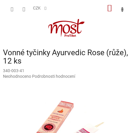
Přejít
NÁKUP
na
CZK
obsah
KOŠÍK
Vonné tyčinky Ayurvedic Rose (růže),
12 ks
340-003-41
Průměrné
Neohodnoceno
Podrobnosti hodnocení
hodnocení
produktu
je
0,0
z
5
hvězdiček.