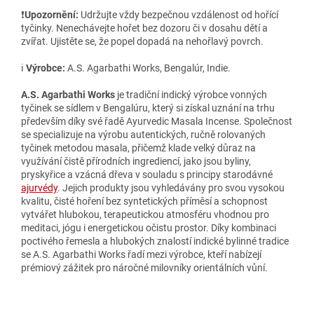
❗️
Upozornění:
Udržujte vždy bezpečnou vzdálenost od hořící
tyčinky. Nenechávejte hořet bez dozoru či v dosahu dětí a
zvířat. Ujistěte se, že popel dopadá na nehořlavý povrch.
ℹ️
Výrobce:
A.S. Agarbathi Works, Bengalúr, Indie.
A.S. Agarbathi Works
je tradiční indický výrobce vonných
tyčinek se sídlem v Bengalúru, který si získal uznání na trhu
především díky své řadě Ayurvedic Masala Incense. Společnost
se specializuje na výrobu autentických, ručně rolovaných
tyčinek metodou masala, přičemž klade velký důraz na
využívání čistě přírodních ingrediencí, jako jsou byliny,
pryskyřice a vzácná dřeva v souladu s principy starodávné
ajurvédy
. Jejich produkty jsou vyhledávány pro svou vysokou
kvalitu, čisté hoření bez syntetických příměsí a schopnost
vytvářet hlubokou, terapeutickou atmosféru vhodnou pro
meditaci, jógu i energetickou očistu prostor. Díky kombinaci
poctivého řemesla a hlubokých znalostí indické bylinné tradice
se A.S. Agarbathi Works řadí mezi výrobce, kteří nabízejí
prémiový zážitek pro náročné milovníky orientálních vůní.