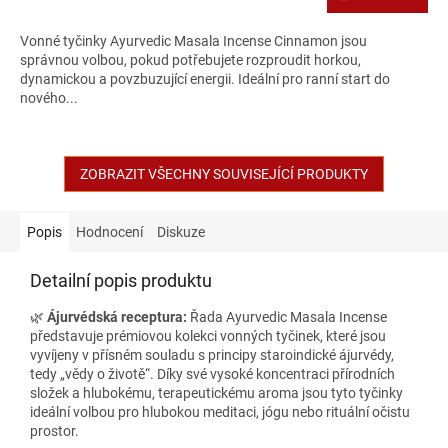
Vonné tyčinky Ayurvedic Masala Incense Cinnamon jsou
správnou volbou, pokud potřebujete rozproudit horkou,
dynamickou a povzbuzující energii. Ideální pro ranní start do
nového...
ZOBRAZIT VŠECHNY SOUVISEJÍCÍ PRODUKTY
Popis
Hodnocení
Diskuze
Detailní popis produktu
🌿
Ájurvédská receptura:
Řada Ayurvedic Masala Incense
představuje prémiovou kolekci vonných tyčinek, které jsou
vyvíjeny v přísném souladu s principy staroindické ájurvédy,
tedy „vědy o životě“. Díky své vysoké koncentraci přírodních
složek a hlubokému, terapeutickému aroma jsou tyto tyčinky
ideální volbou pro hlubokou meditaci, jógu nebo rituální očistu
prostor.