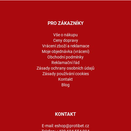
Z
á
p
a
PRO ZÁKAZNÍKY
t
í
Vše o nákupu
Ceny dopravy
Vrácení zboží a reklamace
Moje objednávka (vrácení)
Obchodní podmínky
Reklamační řád
Zásady ochrany osobních údajů
Zásady používání cookies
Kontakt
Blog
KONTAKT
E-mail:
eshop@protibet.cz