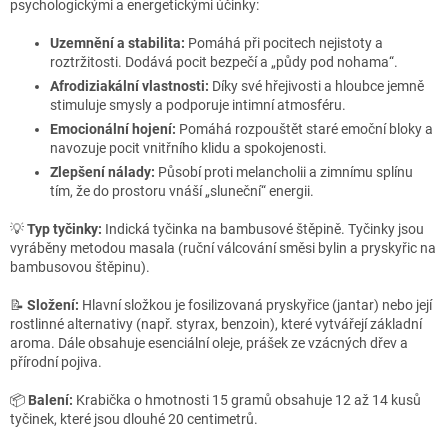
psychologickými a energetickými účinky:
Uzemnění a stabilita:
Pomáhá při pocitech nejistoty a
roztržitosti. Dodává pocit bezpečí a „půdy pod nohama“.
Afrodiziakální vlastnosti:
Díky své hřejivosti a hloubce jemně
stimuluje smysly a podporuje intimní atmosféru.
Emocionální hojení:
Pomáhá rozpouštět staré emoční bloky a
navozuje pocit vnitřního klidu a spokojenosti.
Zlepšení nálady:
Působí proti melancholii a zimnímu splínu
tím, že do prostoru vnáší „sluneční“ energii.
💡
Typ tyčinky:
Indická tyčinka na bambusové štěpině. Tyčinky jsou
vyráběny metodou masala (ruční válcování směsi bylin a pryskyřic na
bambusovou štěpinu).
📝
Složení:
Hlavní složkou je fosilizovaná pryskyřice (jantar) nebo její
rostlinné alternativy (např. styrax, benzoin), které vytvářejí základní
aroma. Dále obsahuje esenciální oleje, prášek ze vzácných dřev a
přírodní pojiva.
📦
Balení:
Krabička o hmotnosti 15 gramů obsahuje 12 až 14 kusů
tyčinek, které jsou dlouhé 20 centimetrů.