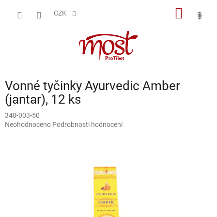
Přejít
NÁKUP
na
CZK
obsah
KOŠÍK
Vonné tyčinky Ayurvedic Amber
(jantar), 12 ks
340-003-50
Průměrné
Neohodnoceno
Podrobnosti hodnocení
hodnocení
produktu
je
0,0
z
5
hvězdiček.