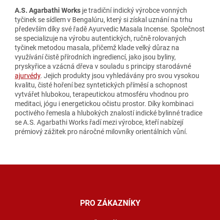
A.S. Agarbathi Works
je tradiční indický výrobce vonných
tyčinek se sídlem v Bengalúru, který si získal uznání na trhu
především díky své řadě Ayurvedic Masala Incense. Společnost
se specializuje na výrobu autentických, ručně rolovaných
tyčinek metodou masala, přičemž klade velký důraz na
využívání čistě přírodních ingrediencí, jako jsou byliny,
pryskyřice a vzácná dřeva v souladu s principy starodávné
ajurvédy
. Jejich produkty jsou vyhledávány pro svou vysokou
kvalitu, čisté hoření bez syntetických příměsí a schopnost
vytvářet hlubokou, terapeutickou atmosféru vhodnou pro
meditaci, jógu i energetickou očistu prostor. Díky kombinaci
poctivého řemesla a hlubokých znalostí indické bylinné tradice
se A.S. Agarbathi Works řadí mezi výrobce, kteří nabízejí
prémiový zážitek pro náročné milovníky orientálních vůní.
Z
á
p
a
PRO ZÁKAZNÍKY
t