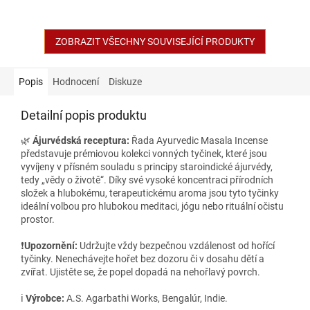
ZOBRAZIT VŠECHNY SOUVISEJÍCÍ PRODUKTY
Popis
Hodnocení
Diskuze
Detailní popis produktu
🌿
Ájurvédská receptura:
Řada Ayurvedic Masala Incense
představuje prémiovou kolekci vonných tyčinek, které jsou
vyvíjeny v přísném souladu s principy staroindické ájurvédy,
tedy „vědy o životě“. Díky své vysoké koncentraci přírodních
složek a hlubokému, terapeutickému aroma jsou tyto tyčinky
ideální volbou pro hlubokou meditaci, jógu nebo rituální očistu
prostor.
❗️
Upozornění:
Udržujte vždy bezpečnou vzdálenost od hořící
tyčinky. Nenechávejte hořet bez dozoru či v dosahu dětí a
zvířat. Ujistěte se, že popel dopadá na nehořlavý povrch.
ℹ️
Výrobce:
A.S. Agarbathi Works, Bengalúr, Indie.