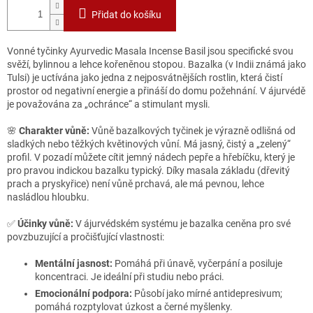
Přidat do košíku
Vonné tyčinky Ayurvedic Masala Incense Basil jsou specifické svou
svěží, bylinnou a lehce kořeněnou stopou. Bazalka (v Indii známá jako
Tulsi) je uctívána jako jedna z nejposvátnějších rostlin, která čistí
prostor od negativní energie a přináší do domu požehnání. V ájurvédě
je považována za „ochránce“ a stimulant mysli.
🌸
Charakter vůně:
Vůně bazalkových tyčinek je výrazně odlišná od
sladkých nebo těžkých květinových vůní. Má jasný, čistý a „zelený“
profil. V pozadí můžete cítit jemný nádech pepře a hřebíčku, který je
pro pravou indickou bazalku typický. Díky masala základu (dřevitý
prach a pryskyřice) není vůně prchavá, ale má pevnou, lehce
nasládlou hloubku.
✅
Účinky vůně:
V ájurvédském systému je bazalka ceněna pro své
povzbuzující a pročišťující vlastnosti:
Mentální jasnost:
Pomáhá při únavě, vyčerpání a posiluje
koncentraci. Je ideální při studiu nebo práci.
Emocionální podpora:
Působí jako mírné antidepresivum;
pomáhá rozptylovat úzkost a černé myšlenky.