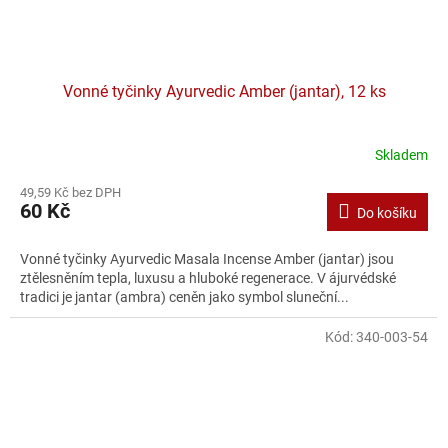
Vonné tyčinky Ayurvedic Amber (jantar), 12 ks
Skladem
49,59 Kč bez DPH
60 Kč
Do košíku
Vonné tyčinky Ayurvedic Masala Incense Amber (jantar) jsou
ztělesněním tepla, luxusu a hluboké regenerace. V ájurvédské
tradici je jantar (ambra) ceněn jako symbol sluneční...
Kód:
340-003-54