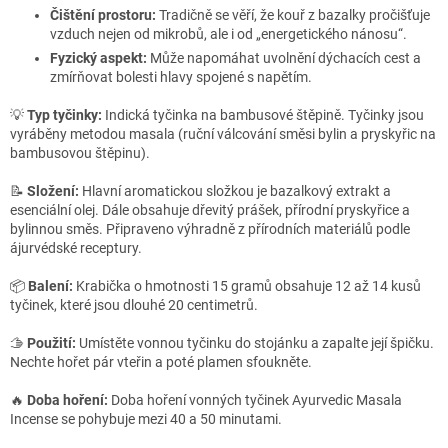
Čištění prostoru:
Tradičně se věří, že kouř z bazalky pročišťuje
vzduch nejen od mikrobů, ale i od „energetického nánosu“.
Fyzický aspekt:
Může napomáhat uvolnění dýchacích cest a
zmírňovat bolesti hlavy spojené s napětím.
💡
Typ tyčinky:
Indická tyčinka na bambusové štěpině. Tyčinky jsou
vyráběny metodou masala (ruční válcování směsi bylin a pryskyřic na
bambusovou štěpinu).
📝
Složení:
Hlavní aromatickou složkou je bazalkový extrakt a
esenciální olej. Dále obsahuje dřevitý prášek, přírodní pryskyřice a
bylinnou směs. Připraveno výhradně z přírodních materiálů podle
ájurvédské receptury.
📦
Balení:
Krabička o hmotnosti 15 gramů obsahuje 12 až 14 kusů
tyčinek, které jsou dlouhé 20 centimetrů.
🫱
Použití:
Umístěte vonnou tyčinku do stojánku a zapalte její špičku.
Nechte hořet pár vteřin a poté plamen sfoukněte.
🔥
Doba hoření:
Doba hoření vonných tyčinek Ayurvedic Masala
Incense se pohybuje mezi 40 a 50 minutami.