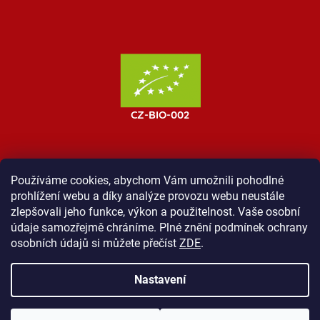
Používáme cookies, abychom Vám umožnili pohodlné
prohlížení webu a díky analýze provozu webu neustále
MOST ProTibet
Vše o nákupu
Obchodní podmínky
zlepšovali jeho funkce, výkon a použitelnost. Vaše osobní
Zásady ochrany osobních údajů
Kontakt
údaje samozřejmě chráníme. Plné znění podmínek ochrany
osobních údajů si můžete přečíst
ZDE
.
Nastavení
Vytvořil Shoptet