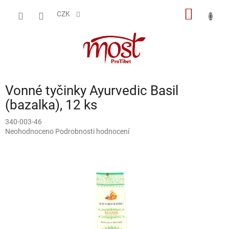
Přejít
NÁKUP
na
CZK
obsah
KOŠÍK
Vonné tyčinky Ayurvedic Basil
(bazalka), 12 ks
340-003-46
Průměrné
Neohodnoceno
Podrobnosti hodnocení
hodnocení
produktu
je
0,0
z
5
hvězdiček.