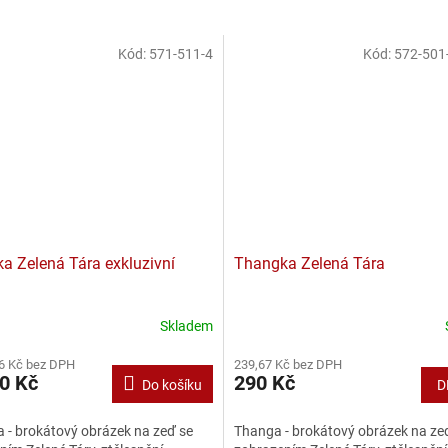
Kód:
571-511-4
Kód:
572-501
a Zelená Tára exkluzivní
Thangka Zelená Tára
Skladem
6 Kč bez DPH
239,67 Kč bez DPH
0 Kč
290 Kč
Do košíku
D
 - brokátový obrázek na zeď se
Thanga - brokátový obrázek na ze