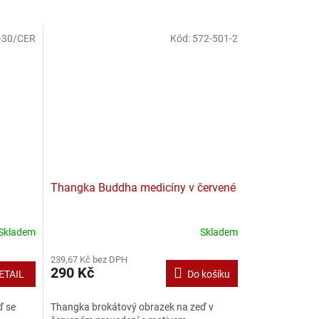
-30/CER
Kód:
572-501-2
Thangka Buddha medicíny v červené
Skladem
Skladem
239,67 Kč bez DPH
290 Kč
ETAIL
Do košíku
ď se
Thangka brokátový obrazek na zeď v