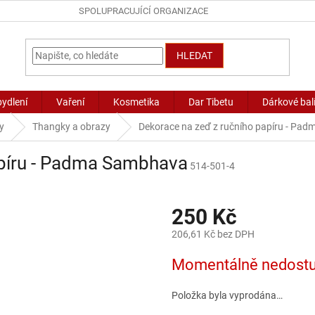
SPOLUPRACUJÍCÍ ORGANIZACE
HLEDAT
bydlení
Vaření
Kosmetika
Dar Tibetu
Dárkové bal
y
Thangky a obrazy
Dekorace na zeď z ručního papíru - Pa
apíru - Padma Sambhava
514-501-4
250 Kč
206,61 Kč bez DPH
Měrná
Momentálně nedost
cena:
Položka byla vyprodána…