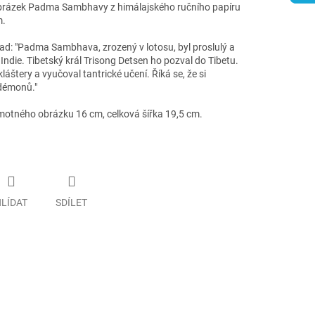
obrázek Padma Sambhavy z himálajského ručního papíru
m.
klad: "Padma Sambhava, zrozený v lotosu, byl proslulý a
 Indie. Tibetský král Trisong Detsen ho pozval do Tibetu.
láštery a vyučoval tantrické učení. Říká se, že si
 démonů."
motného obrázku 16 cm, celková šířka 19,5 cm.
LÍDAT
SDÍLET