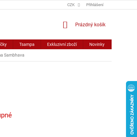
CZK
Přihlášení
NÁKUPNÍ
Prázdný košík
KOŠÍK
íčky
Tsampa
Exkluzivní zboží
Novinky
Slevy
dma Sambhava
upné