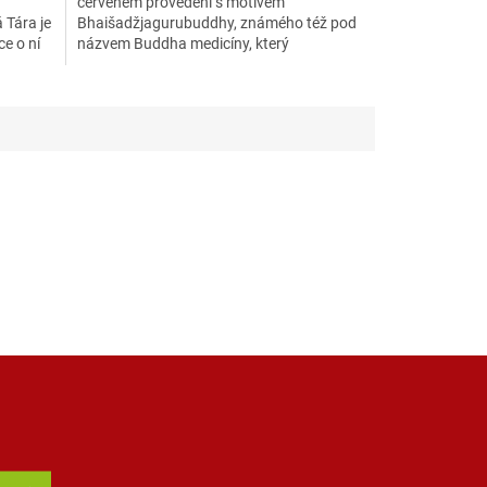
červeném provedení s motivem
 Tára je
Bhaišadžjagurubuddhy, známého též pod
e o ní
názvem Buddha medicíny, který
symbolizuje hojivý, zdokonalující aspekt...