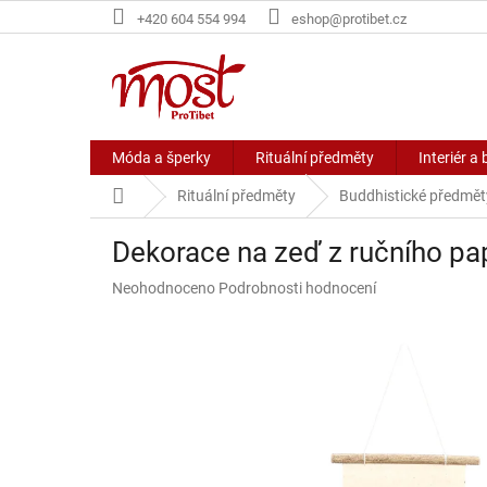
Přejít
+420 604 554 994
eshop@protibet.cz
na
obsah
Móda a šperky
Rituální předměty
Interiér a 
Domů
Rituální předměty
Buddhistické předmět
Dekorace na zeď z ručního p
Průměrné
Neohodnoceno
Podrobnosti hodnocení
hodnocení
produktu
je
0,0
z
5
hvězdiček.