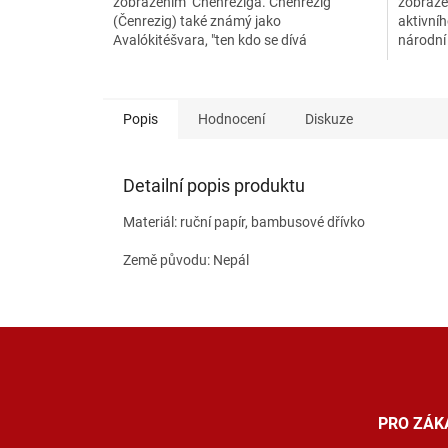
zobrazením Chenreziga. Chenrezig
zobrazen
(Čenrezig) také známý jako
aktivníh
Avalókitéšvara, "ten kdo se dívá
národní 
neochvějným okem", je nejuctívanějším
pomáhá.
ze...
Popis
Hodnocení
Diskuze
Detailní popis produktu
Materiál: ruční papír, bambusové dřívko
Země původu: Nepál
Z
á
p
a
t
PRO ZÁK
í