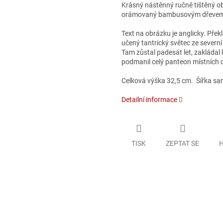
Krásný nástěnný ručně tištěný 
orámovaný bambusovým dřeve
Text na obrázku je anglicky. Pře
učený tantrický světec ze severní
Tam zůstal padesát let, zakládal k
podmanil celý panteon místních
Celková výška 32,5 cm. Šířka sa
Detailní informace
TISK
ZEPTAT SE
H