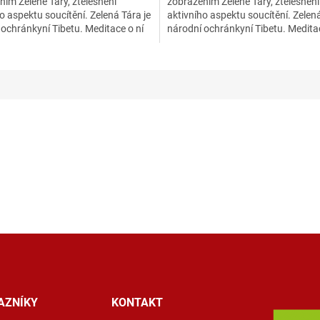
ím Zelené Táry, ztělesnění
zobrazením Zelené Táry, ztělesnění
o aspektu soucítění. Zelená Tára je
aktivního aspektu soucítění. Zelená
ochránkyní Tibetu. Meditace o ní
národní ochránkyní Tibetu. Meditac
..
pomáhá probudit...
AZNÍKY
KONTAKT