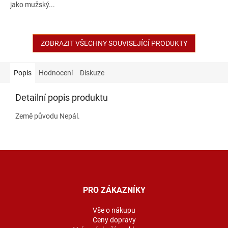
jako mužský...
ZOBRAZIT VŠECHNY SOUVISEJÍCÍ PRODUKTY
Popis
Hodnocení
Diskuze
Detailní popis produktu
Země původu Nepál.
Z
á
p
a
PRO ZÁKAZNÍKY
t
í
Vše o nákupu
Ceny dopravy