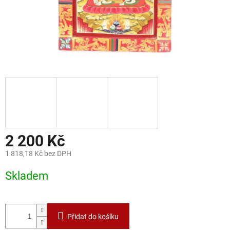
2 200 Kč
1 818,18 Kč bez DPH
Měrná
Skladem
cena:
Přidat do košíku