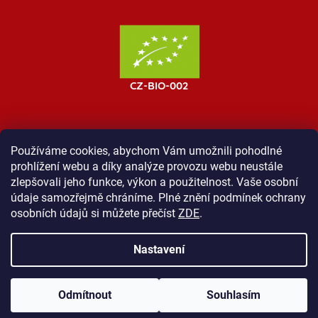
Používáme cookies, abychom Vám umožnili pohodlné
prohlížení webu a díky analýze provozu webu neustále
MOST ProTibet
Vše o nákupu
Obchodní podmínky
zlepšovali jeho funkce, výkon a použitelnost. Vaše osobní
Zásady ochrany osobních údajů
Kontakt
údaje samozřejmě chráníme. Plné znění podmínek ochrany
osobních údajů si můžete přečíst
ZDE
.
Nastavení
Vytvořil Shoptet
Odmítnout
Souhlasím
Copyright 2026
Shop ProTibet
. Všechna práva vyhrazena.