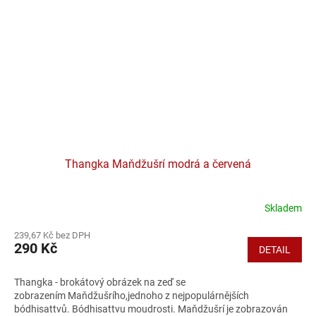
Thangka Maňdžušrí modrá a červená
Skladem
239,67 Kč bez DPH
290 Kč
DETAIL
Thangka - brokátový obrázek na zeď se
zobrazením Maňdžušrího,jednoho z nejpopulárnějších
bódhisattvů. Bódhisattvu moudrosti. Maňdžušrí je zobrazován