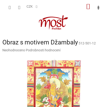
Přejít
NÁKUP
na
CZK
obsah
KOŠÍK
Obraz s motivem Džambaly
512-501-12
Průměrné
Neohodnoceno
Podrobnosti hodnocení
hodnocení
produktu
je
0,0
z
5
hvězdiček.