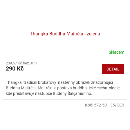
Thangka Buddha Maitréja - zelená
Skladem
239,67 Kč bez DPH
290 Kč
DETAIL
Thangka, tradiční brokátový nástěnný obrázek znázorňující
Buddhu Maitréju. Maitréja je postava buddhistické eschatologie,
kde představuje nástupce Buddhy Šákjamuniho...
Kód:
572-501-35/CER