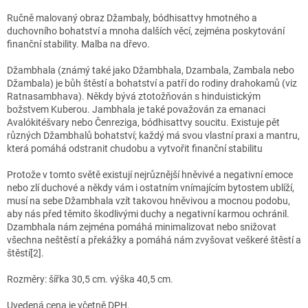
Ručně malovaný obraz Džambaly, bódhisattvy hmotného a
duchovního bohatství a mnoha dalších věcí, zejména poskytování
finanční stability. Malba na dřevo.
Džambhala (známý také jako Džambhala, Dzambala, Zambala nebo
Džambala) je bůh štěstí a bohatství a patří do rodiny drahokamů (viz
Ratnasambhava). Někdy bývá ztotožňován s hinduistickým
božstvem Kuberou. Jambhala je také považován za emanaci
Avalókitéšvary nebo Čenreziga, bódhisattvy soucitu. Existuje pět
různých Džambhalů bohatství; každý má svou vlastní praxi a mantru,
která pomáhá odstranit chudobu a vytvořit finanční stabilitu
Protože v tomto světě existují nejrůznější hněvivé a negativní emoce
nebo zlí duchové a někdy vám i ostatním vnímajícím bytostem ublíží,
musí na sebe Džambhala vzít takovou hněvivou a mocnou podobu,
aby nás před těmito škodlivými duchy a negativní karmou ochránil.
Dzambhala nám zejména pomáhá minimalizovat nebo snižovat
všechna neštěstí a překážky a pomáhá nám zvyšovat veškeré štěstí a
štěstí[2].
Rozměry: šířka 30,5 cm. výška 40,5 cm.
Uvedená cena je včetně DPH.