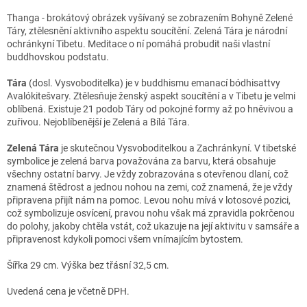
Thanga - brokátový obrázek vyšívaný se zobrazením Bohyně Zelené
Táry, ztělesnění aktivního aspektu soucítění.
Zelená Tára je národní
ochránkyní Tibetu. Meditace o ní pomáhá probudit naši vlastní
buddhovskou podstatu.
Tára
(dosl. Vysvoboditelka) je v buddhismu emanací bódhisattvy
Avalókitešvary. Ztělesňuje ženský aspekt soucítění a v Tibetu je velmi
oblíbená. Existuje 21 podob Táry od pokojné formy až po hněvivou a
zuřivou. Nejoblíbenější je Zelená a Bílá Tára.
Zelená Tára
je skutečnou Vysvoboditelkou a Zachránkyní. V tibetské
symbolice je zelená barva považována za barvu, která obsahuje
všechny ostatní barvy. Je vždy zobrazována s otevřenou dlaní, což
znamená štědrost a jednou nohou na zemi, což znamená, že je vždy
připravena přijít nám na pomoc. Levou nohu mívá v lotosové pozici,
což symbolizuje osvícení, pravou nohu však má zpravidla pokrčenou
do polohy, jakoby chtěla vstát, což ukazuje na její aktivitu v samsáře a
připravenost kdykoli pomoci všem vnímajícím bytostem.
Šířka 29 cm. Výška bez třásní 32,5 cm.
Uvedená cena je včetně DPH.