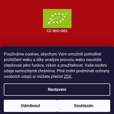
Používáme cookies, abychom Vám umožnili pohodlné
prohlížení webu a díky analýze provozu webu neustále
MOST ProTibet
Vše o nákupu
Obchodní podmínky
zlepšovali jeho funkce, výkon a použitelnost. Vaše osobní
Zásady ochrany osobních údajů
Kontakt
údaje samozřejmě chráníme. Plné znění podmínek ochrany
osobních údajů si můžete přečíst
ZDE
.
Nastavení
Vytvořil Shoptet
Odmítnout
Souhlasím
Copyright 2026
Shop ProTibet
. Všechna práva vyhrazena.