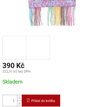
390 Kč
322,31 Kč bez DPH
Měrná
Skladem
cena:
Přidat do košíku