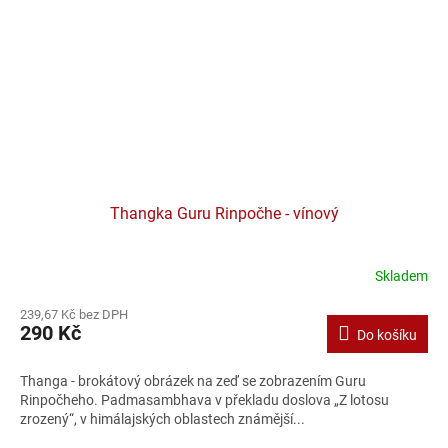
Thangka Guru Rinpočhe - vínový
Skladem
239,67 Kč bez DPH
290 Kč
Do košíku
Thanga - brokátový obrázek na zeď se zobrazením Guru
Rinpočheho. Padmasambhava v překladu doslova „Z lotosu
zrozený“, v himálajských oblastech známější...