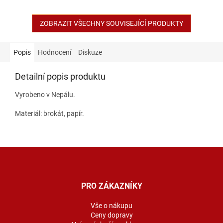
ZOBRAZIT VŠECHNY SOUVISEJÍCÍ PRODUKTY
Popis
Hodnocení
Diskuze
Detailní popis produktu
Vyrobeno v Nepálu.
Materiál: brokát, papír.
Z
á
p
a
PRO ZÁKAZNÍKY
t
í
Vše o nákupu
Ceny dopravy