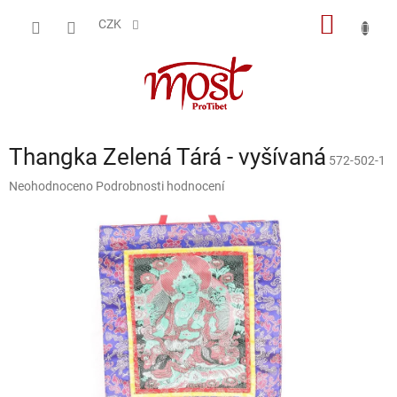
Přejít
NÁKUP
na
CZK
obsah
KOŠÍK
Thangka Zelená Tárá - vyšívaná
572-502-1
Průměrné
Neohodnoceno
Podrobnosti hodnocení
hodnocení
produktu
je
0,0
z
5
hvězdiček.