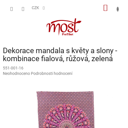
Přejít
NÁKUP
na
CZK
obsah
KOŠÍK
Dekorace mandala s květy a slony -
kombinace fialová, růžová, zelená
551-001-16
Průměrné
Neohodnoceno
Podrobnosti hodnocení
hodnocení
produktu
je
0,0
z
5
hvězdiček.