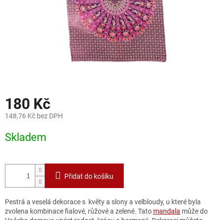
180 Kč
148,76 Kč bez DPH
Měrná
Skladem
cena:
Přidat do košíku
Pestrá a veselá dekorace s květy a slony a velbloudy, u které byla
zvolena kombinace fialové, růžové a zelené. Tato
mandala
může do