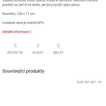
Vašeho domova vnést radost, krásu a harmonii.
Dekoraci můžete
pověsit na zeď či na dveře, ale lze ji využít i jako ubrus.
Rozměry: 100 x 77 cm.
Uvedená cena je včetně DPH.
Detailní informace
ZEPTAT SE
HLÍDAT
SDÍLET
Související produkty
Kód:
551-001-19