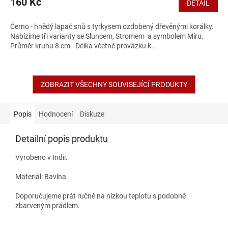
160 Kč
DETAIL
Černo - hnědý lapač snů s tyrkysem ozdobený dřevěnými korálky.
Nabízíme tři varianty se Sluncem, Stromem a symbolem Míru.
Průměr kruhu 8 cm. Délka včetně provázku k...
ZOBRAZIT VŠECHNY SOUVISEJÍCÍ PRODUKTY
Popis
Hodnocení
Diskuze
Detailní popis produktu
Vyrobeno v Indii.
Materiál: Bavlna
Doporučujeme prát ručně na nízkou teplotu s podobně
zbarveným prádlem.