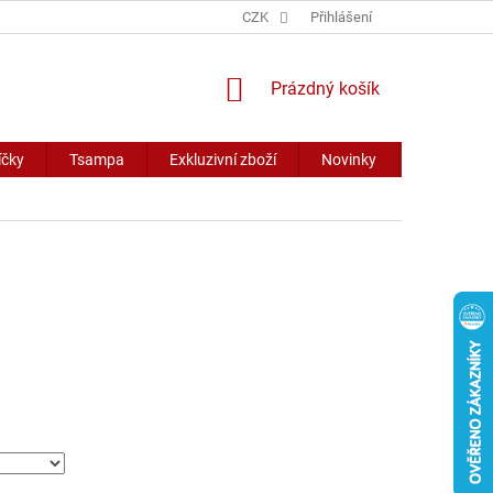
CZK
Přihlášení
NÁKUPNÍ
Prázdný košík
KOŠÍK
íčky
Tsampa
Exkluzivní zboží
Novinky
Slevy