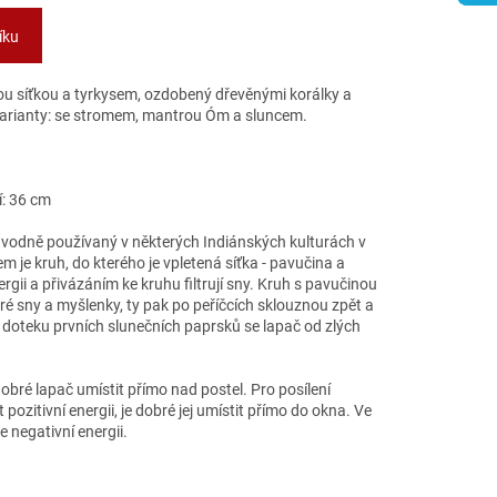
íku
ou síťkou a tyrkysem, ozdobený dřevěnými korálky a
 varianty: se stromem, mantrou Óm a sluncem.
í: 36 cm
vodně používaný v některých Indiánských kulturách v
 je kruh, do kterého je vpletená síťka - pavučina a
rgii a přivázáním ke kruhu filtrují sny. Kruh s pavučinou
bré sny a myšlenky, ty pak po peříčcích sklouznou zpět a
i doteku prvních slunečních paprsků se lapač od zlých
bré lapač umístit přímo nad postel. Pro posílení
 pozitivní energii, je dobré jej umístit přímo do okna. Ve
e negativní energii.