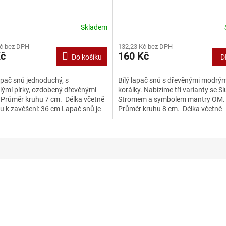
Skladem
Kč bez DPH
132,23 Kč bez DPH
Kč
160 Kč
Do košíku
D
apač snů jednoduchý, s
Bílý lapač snů s dřevěnými modrým
lýmí pírky, ozdobený dřevěnými
korálky. Nabízíme tři varianty se S
. Průměr kruhu 7 cm. Délka včetně
Stromem a symbolem mantry OM
u k zavěšení: 36 cm Lapač snů je
Průměr kruhu 8 cm. Délka včetně
ý...
provázku k zavěšení: 36...