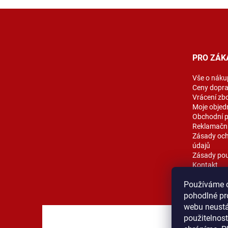
Z
á
p
a
t
PRO ZÁK
í
Vše o náku
Ceny dopr
Vrácení zb
Moje objed
Obchodní 
Reklamační
Zásady och
údajů
Zásady pou
Kontakt
Blog
Používáme 
pohodlné pr
webu neustál
použitelnos
MOST ProT