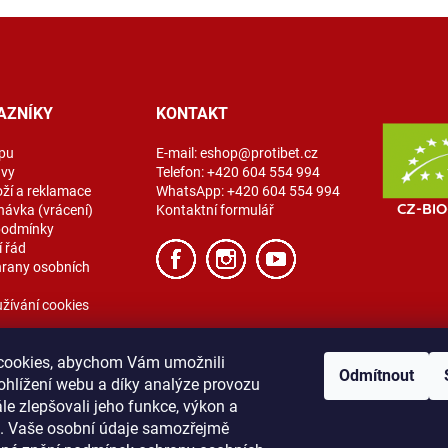
AZNÍKY
KONTAKT
pu
E-mail:
eshop@protibet.cz
avy
Telefon:
+420 604 554 994
oží a reklamace
WhatsApp:
+420 604 554 994
návka (vrácení)
Kontaktní formulář
podmínky
 řád
rany osobních
žívání cookies
cookies, abychom Vám umožnili
Odmítnout
ohlížení webu a díky analýze provozu
e zlepšovali jeho funkce, výkon a
t. Vaše osobní údaje samozřejmě
ibet
Vše o nákupu
Obchodní podmínky
Zásady ochrany osobních úda