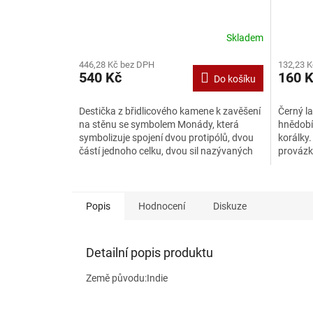
Skladem
446,28 Kč bez DPH
132,23 
540 Kč
160 
Do košíku
Destička z břidlicového kamene k zavěšení
Černý l
na stěnu se symbolem Monády, která
hnědobí
symbolizuje spojení dvou protipólů, dvou
korálky
částí jednoho celku, dvou sil nazývaných
provázk
jin a jang....
ochrann
Popis
Hodnocení
Diskuze
Detailní popis produktu
Země původu:Indie