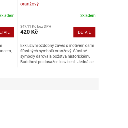
oranžový
Skladem
Skladem
347,11 Kč bez DPH
420 Kč
ETAIL
DETAIL
i
Exkluzivní ozdobný závěs s motivem osmi
luncem,
šťastných symbolů oranžový. Šťastné
.
symboly darovala božstva historickému
Buddhovi po dosažení osvícení. Jedná se
o:...