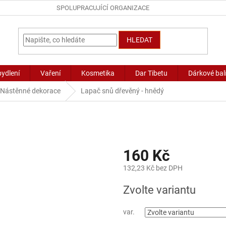
SPOLUPRACUJÍCÍ ORGANIZACE
HLEDAT
bydlení
Vaření
Kosmetika
Dar Tibetu
Dárkové bal
Nástěnné dekorace
Lapač snů dřevěný - hnědý
160 Kč
132,23 Kč bez DPH
Měrná
Zvolte variantu
cena:
var.