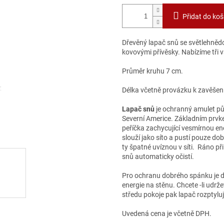
Přidat do koš
Dřevěný lapač snů se světlehněd
kovovými přívěsky. Nabízíme tři
Průměr kruhu 7 cm.
Délka včetně provázku k zavěšen
Lapač snů
je ochranný amulet pů
Severní Americe. Základním prvkem
peříčka zachycující vesmírnou ene
slouží jako síto a pustí pouze do
ty špatné uvíznou v síti. Ráno př
snů automaticky očistí.
Pro ochranu dobrého spánku je do
energie na stěnu. Chcete -li udržet
středu pokoje pak lapač rozptyluj
Uvedená cena je včetně DPH.