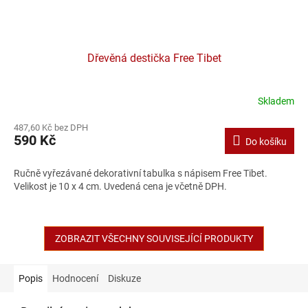
Dřevěná destička Free Tibet
Skladem
Průměrné
hodnocení
487,60 Kč bez DPH
produktu
590 Kč
Do košíku
je
2,0
z
Ručně vyřezávané dekorativní tabulka s nápisem Free Tibet.
5
Velikost je 10 x 4 cm. Uvedená cena je včetně DPH.
hvězdiček.
ZOBRAZIT VŠECHNY SOUVISEJÍCÍ PRODUKTY
Popis
Hodnocení
Diskuze