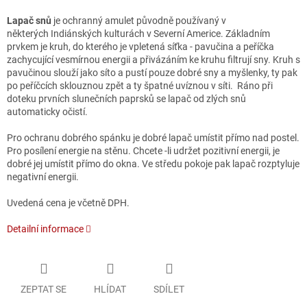
Lapač snů
je ochranný amulet původně používaný v
některých Indiánských kulturách v Severní Americe. Základním
prvkem je kruh, do kterého je vpletená síťka - pavučina a peříčka
zachycující vesmírnou energii a přivázáním ke kruhu filtrují sny. Kruh s
pavučinou slouží jako síto a pustí pouze dobré sny a myšlenky, ty pak
po peříčcích sklouznou zpět a ty špatné uvíznou v síti. Ráno při
doteku prvních slunečních paprsků se lapač od zlých snů
automaticky očistí.
Pro ochranu dobrého spánku je dobré lapač umístit přímo nad postel.
Pro posílení energie na stěnu. Chcete -li udržet pozitivní energii, je
dobré jej umístit přímo do okna. Ve středu pokoje pak lapač rozptyluje
negativní energii.
Uvedená cena je včetně DPH.
Detailní informace
ZEPTAT SE
HLÍDAT
SDÍLET