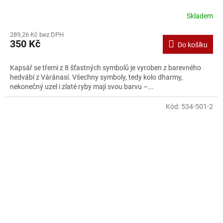
Skladem
Průměrné
hodnocení
289,26 Kč bez DPH
produktu
350 Kč
Do košíku
je
1,3
z
Kapsář se třemi z 8 šťastných symbolů je vyroben z barevného
5
hedvábí z Váránasí. Všechny symboly, tedy kolo dharmy,
hvězdiček.
nekonečný uzel i zlaté ryby mají svou barvu –...
Kód:
534-501-2