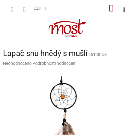
Přejít
NÁKUP
na
CZK
obsah
KOŠÍK
Lapač snů hnědý s mušlí
551-004-6
Průměrné
Neohodnoceno
Podrobnosti hodnocení
hodnocení
produktu
je
0,0
z
5
hvězdiček.