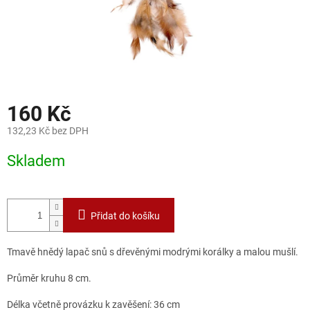
160 Kč
132,23 Kč bez DPH
Měrná
Skladem
cena:
Přidat do košíku
Tmavě hnědý lapač snů s dřevěnými modrými korálky a malou mušlí.
Průměr kruhu 8 cm.
Délka včetně provázku k zavěšení: 36 cm