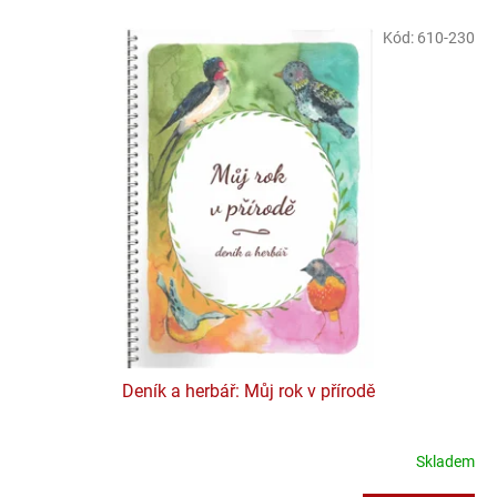
o
V
Kód:
610-230
d
ý
u
p
k
i
t
s
ů
p
r
o
d
u
k
t
ů
Deník a herbář: Můj rok v přírodě
Skladem