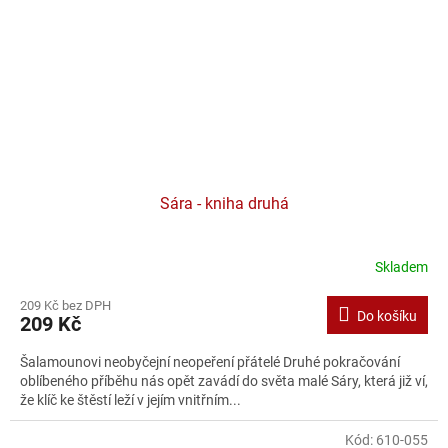
Sára - kniha druhá
Skladem
209 Kč bez DPH
Do košíku
209 Kč
Šalamounovi neobyčejní neopeření přátelé Druhé pokračování
oblíbeného příběhu nás opět zavádí do světa malé Sáry, která již ví,
že klíč ke štěstí leží v jejím vnitřním...
Kód:
610-055