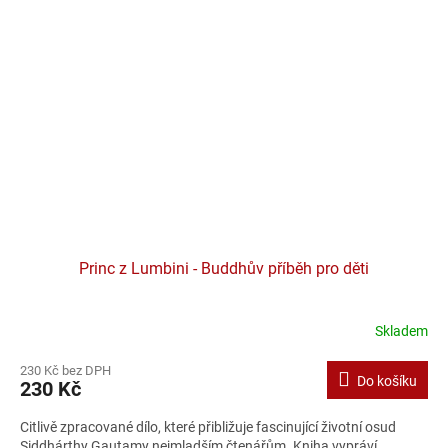
Princ z Lumbini - Buddhův příběh pro děti
Skladem
230 Kč bez DPH
Do košíku
230 Kč
Citlivě zpracované dílo, které přibližuje fascinující životní osud
Siddhárthy Gautamy nejmladším čtenářům. Kniha vypráví