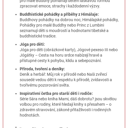
pro malé Buddhy pomáhají dětem laskavou formou
zpracovat emoce, strachy i každodenní výzvy.
Buddhistické pohádky a příběhy z Himálaje:
Buddhovy pohádky na dobrou noc, Himálajské pohádky,
Pohádky pro malé Buddhy nebo Princ z Lumbini
seznamují děti s moudrostí a hodnotami tibetské a
buddhistické tradice.
Jóga pro děti:
Jóga pro děti (obrázkové karty), Jógové pexeso III nebo
Jógátky – Cesta na horu srdce nabízejí hravé a
přístupné cesty k pohybu, klidu a sebepoznání.
Příroda, tvoření a deníky:
Deník a herbář: Můj rok v přírodě nebo Naši zvířecí
sousedé vedou děti k respektu k přírodě, zvídavosti a
tvořivému pozorování světa.
Inspirativní četba pro starší děti i rodiče:
Série Sára nebo kniha Mami, dáš dobrotu? jsou skvělou
volbou pro rodiny, které hledají knihy s přesahem – o
zdravém stravování, zákoně přitažlivosti i rodinných
hodnotách.