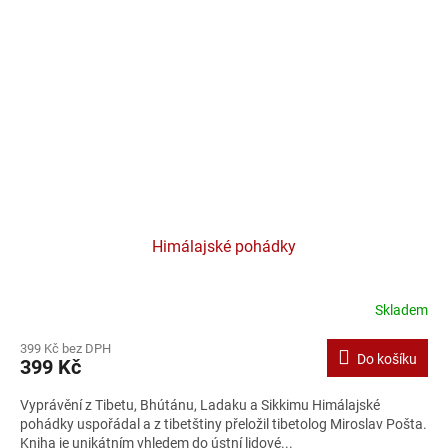
Himálajské pohádky
Skladem
Průměrné
hodnocení
399 Kč bez DPH
produktu
Do košíku
399 Kč
je
4,0
Vyprávění z Tibetu, Bhútánu, Ladaku a Sikkimu Himálajské
z
pohádky uspořádal a z tibetštiny přeložil tibetolog Miroslav Pošta.
5
Kniha je unikátním vhledem do ústní lidové...
hvězdiček.