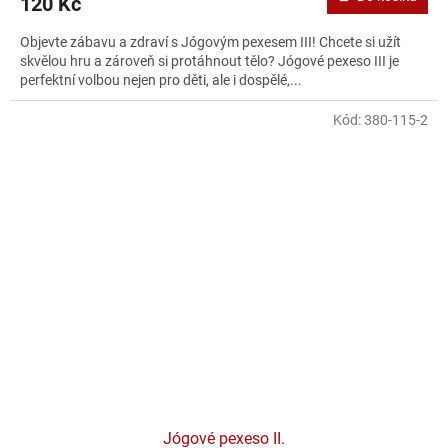
120 Kč
Objevte zábavu a zdraví s Jógovým pexesem III! Chcete si užít
skvělou hru a zároveň si protáhnout tělo? Jógové pexeso III je
perfektní volbou nejen pro děti, ale i dospělé,...
Kód:
380-115-2
Jógové pexeso II.