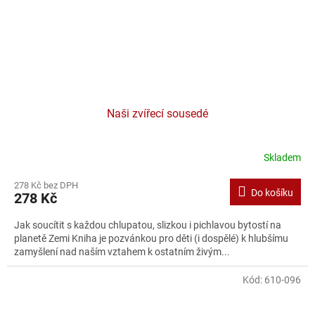
Naši zvířecí sousedé
Skladem
278 Kč bez DPH
Do košíku
278 Kč
Jak soucítit s každou chlupatou, slizkou i pichlavou bytostí na
planetě Zemi Kniha je pozvánkou pro děti (i dospělé) k hlubšímu
zamyšlení nad naším vztahem k ostatním živým...
Kód:
610-096