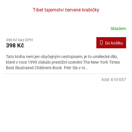
Tibet tajemství červené krabičky
Skladem
Průměrné
hodnocení
398 Kč bez DPH
produktu
Do košíku
398 Kč
je
5,0
Tato kniha není jen obyčejným cestopisem, je to umělecké dílo,
z
které v roce 1999 získalo prestižní ocenění The New York Times
5
Best Illustrated Children's Book. Petr Sís v ní...
hvězdiček.
Kód:
610-057