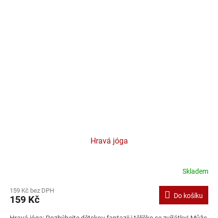
Hravá jóga
Skladem
159 Kč bez DPH
Do košíku
159 Kč
Hravá jóga: Rozhýbejte dětskou fantazii i tělíčko se zvířátky! Může