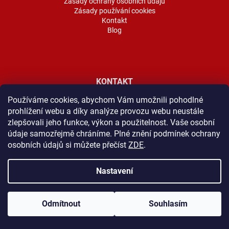
Zásady ochrany osobních údajů
Zásady používání cookies
Kontakt
Blog
KONTAKT
Používáme cookies, abychom Vám umožnili pohodlné
E-mail:
eshop@protibet.cz
prohlížení webu a díky analýze provozu webu neustále
Telefon:
+420 604 554 994
WhatsApp:
+420 604 554 994
zlepšovali jeho funkce, výkon a použitelnost. Vaše osobní
Kontaktní formulář
údaje samozřejmě chráníme. Plné znění podmínek ochrany
osobních údajů si můžete přečíst
ZDE
.
Nastavení
Odmítnout
Souhlasím