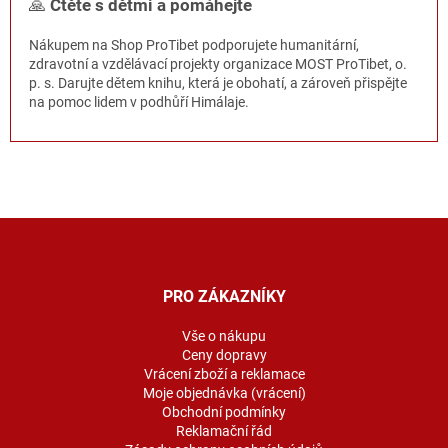
🙏
Čtěte s dětmi a pomáhejte
Nákupem na Shop ProTibet podporujete humanitární,
zdravotní a vzdělávací projekty organizace MOST ProTibet, o.
p. s. Darujte dětem knihu, která je obohatí, a zároveň přispějte
na pomoc lidem v podhůří Himálaje.
Z
á
p
a
PRO ZÁKAZNÍKY
t
í
Vše o nákupu
Ceny dopravy
Vrácení zboží a reklamace
Moje objednávka (vrácení)
Obchodní podmínky
Reklamační řád