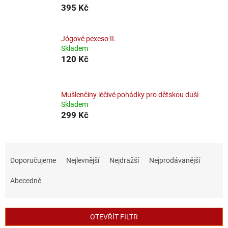
395 Kč
Jógové pexeso II.
Skladem
120 Kč
Mušlenčiny léčivé pohádky pro dětskou duši
Skladem
299 Kč
Ř
a
Doporučujeme
Nejlevnější
Nejdražší
Nejprodávanější
z
e
Abecedně
n
í
p
OTEVŘÍT FILTR
r