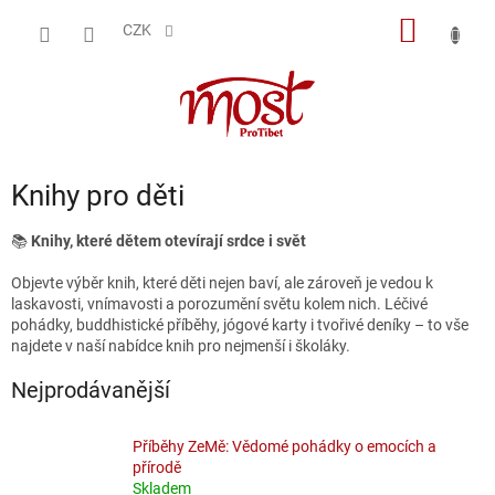
Přejít
NÁKUP
na
CZK
obsah
KOŠÍK
Knihy pro děti
📚
Knihy, které dětem otevírají srdce i svět
Objevte výběr knih, které děti nejen baví, ale zároveň je vedou k
laskavosti, vnímavosti a porozumění světu kolem nich. Léčivé
pohádky, buddhistické příběhy, jógové karty i tvořivé deníky – to vše
najdete v naší nabídce knih pro nejmenší i školáky.
Nejprodávanější
Příběhy ZeMě: Vědomé pohádky o emocích a
přírodě
Skladem