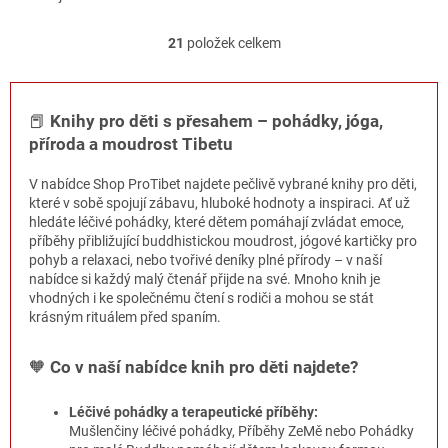
21
položek celkem
O
v
l
á
📕
Knihy pro děti s přesahem – pohádky, jóga,
d
příroda a moudrost Tibetu
a
c
í
V nabídce Shop ProTibet najdete pečlivě vybrané knihy pro děti,
p
které v sobě spojují zábavu, hluboké hodnoty a inspiraci. Ať už
r
hledáte léčivé pohádky, které dětem pomáhají zvládat emoce,
v
příběhy přibližující buddhistickou moudrost, jógové kartičky pro
k
pohyb a relaxaci, nebo tvořivé deníky plné přírody – v naší
y
nabídce si každý malý čtenář přijde na své. Mnoho knih je
v
vhodných i ke společnému čtení s rodiči a mohou se stát
ý
krásným rituálem před spaním.
p
i
🧡
Co v naší nabídce knih pro děti najdete?
s
u
Léčivé pohádky a terapeutické příběhy:
Mušlenčiny léčivé pohádky, Příběhy ZeMě nebo Pohádky