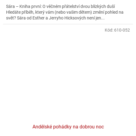
Sára – Kniha první: O věčném přátelství dvou blízkých duší
Hledáte příběh, který vám (nebo vašim dětem) změní pohled na
svět? Sára od Esther a Jerryho Hicksových není jen...
Kód:
610-052
Andělské pohádky na dobrou noc