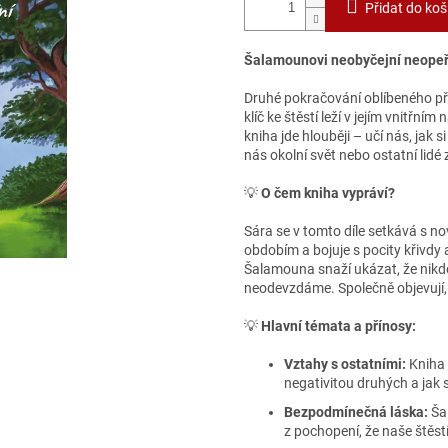
Přidat do koš
Šalamounovi neobyčejní neopeř
Druhé pokračování oblíbeného příb
klíč ke štěstí leží v jejím vnitřní
kniha jde hlouběji – učí nás, jak si
nás okolní svět nebo ostatní lidé 
💡
O čem kniha vypráví?
Sára se v tomto díle setkává s 
obdobím a bojuje s pocity křivd
Šalamouna snaží ukázat, že nikd
neodevzdáme. Společně objevují, 
💡
Hlavní témata a přínosy:
Vztahy s ostatními:
Kniha 
negativitou druhých a jak s
Bezpodmínečná láska:
Šal
z pochopení, že naše štěst