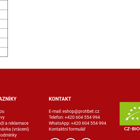
AZNÍKY
KONTAKT
pu
E-mail:
eshop@protibet.cz
avy
Telefon:
+420 604 554 994
oží a reklamace
WhatsApp:
+420 604 554 994
návka (vrácení)
Kontaktní formulář
podmínky