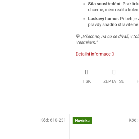
Síla soustředění:
Praktick
chceme, mění realitu kole
Laskavý humor:
Příběh je 
pravdy snadno stravitelné 
💬
„Všechno, na co se díváš, v tob
Vesmírem.“
Detailní informace
TISK
ZEPTAT SE
H
Kód:
610-231
Kód:
Novinka