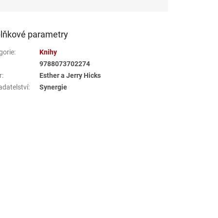
lňkové parametry
gorie
:
Knihy
9788073702274
r
:
Esther a Jerry Hicks
adatelství
:
Synergie