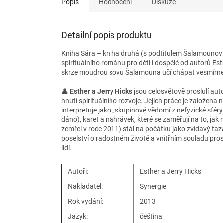
Popis
Hodnocení
Diskuze
Detailní popis produktu
Kniha Sára – kniha druhá (s podtitulem Šalamounovi 
spirituálního románu pro děti i dospělé od autorů Est
skrze moudrou sovu Šalamouna učí chápat vesmírné 
👤
Esther a Jerry Hicks
jsou celosvětově proslulí auto
hnutí spirituálního rozvoje. Jejich práce je založena
interpretuje jako „skupinové vědomí z nefyzické sféry“.
dáno), karet a nahrávek, které se zaměřují na to, jak
zemřel v roce 2011) stál na počátku jako zvídavý taza
poselství o radostném životě a vnitřním souladu pros
lidí.
Autoři:
Esther a Jerry Hicks
Nakladatel:
Synergie
Rok vydání:
2013
Jazyk:
čeština