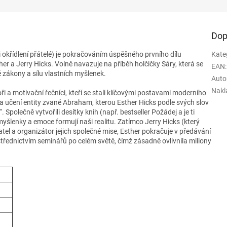
Dop
okřídlení přátelé) je pokračováním úspěšného prvního dílu
Kate
her a Jerry Hicks. Volně navazuje na příběh holčičky Sáry, která se
EAN
:
zákony a sílu vlastních myšlenek.
Auto
Nakl
ři a motivační řečníci, kteří se stali klíčovými postavami moderního
 na učení entity zvané Abraham, kterou Esther Hicks podle svých slov
 Společně vytvořili desítky knih (např. bestseller Požádej a je ti
 myšlenky a emoce formují naši realitu. Zatímco Jerry Hicks (který
tel a organizátor jejich společné mise, Esther pokračuje v předávání
třednictvím seminářů po celém světě, čímž zásadně ovlivnila miliony