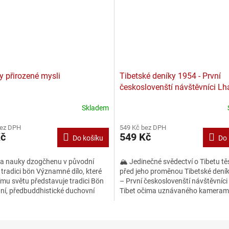
y přirozené mysli
Tibetské deníky 1954 - První
českoslovenští návštěvníci Lh
Josef Vaniš
Skladem
bez DPH
549 Kč bez DPH
Kč
549 Kč
Do košíku
Do 
a nauky dzogčhenu v původní
🏔️ Jedinečné svědectví o Tibetu t
 tradici bön Významné dílo, které
před jeho proměnou Tibetské dení
mu světu představuje tradici Bön
– První českoslovenští návštěvníci
ní, předbuddhistické duchovní
Tibet očima uznávaného kamera
betu. Zaměřuje...
přinášejí autentické...