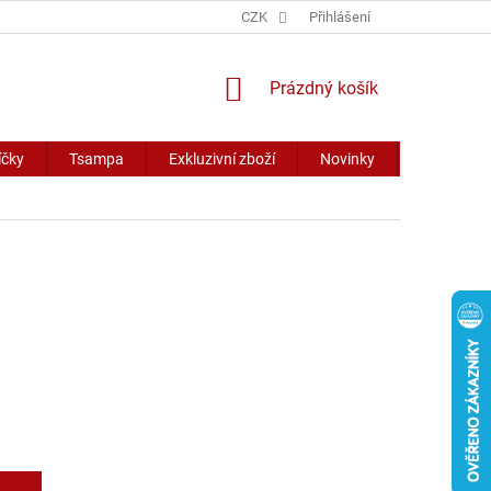
CZK
Přihlášení
NÁKUPNÍ
Prázdný košík
KOŠÍK
íčky
Tsampa
Exkluzivní zboží
Novinky
Slevy