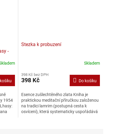
Stezka k probuzení
asy -
Skladem
Skladem
398 Kč bez DPH
398 Kč
košíku
Do košíku
ěsně
Esence zušlechtěného zlata Kniha je
ky 1954
praktickou meditační příručkou založenou
 Lhasy:
na tradici lamrim (postupná cesta k
mana
osvícení), která systematicky uspořádává
Buddhovo učení do...