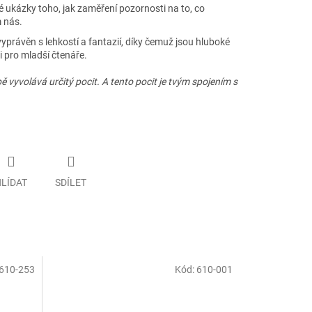
é ukázky toho, jak zaměření pozornosti na to, co
m nás.
vyprávěn s lehkostí a fantazií, díky čemuž jsou hluboké
i pro mladší čtenáře.
ě vyvolává určitý pocit. A tento pocit je tvým spojením s
LÍDAT
SDÍLET
610-253
Kód:
610-001