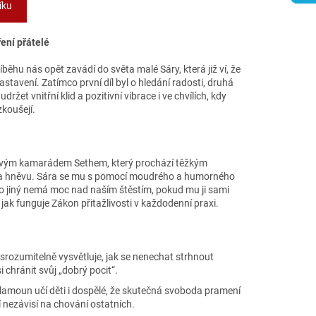
íku
ení přátelé
ěhu nás opět zavádí do světa malé Sáry, která již ví, že
m nastavení. Zatímco první díl byl o hledání radosti, druhá
 udržet vnitřní klid a pozitivní vibrace i ve chvílích, kdy
zkoušejí.
novým kamarádem Sethem, který prochází těžkým
y a hněvu. Sára se mu s pomocí moudrého a humorného
o jiný nemá moc nad naším štěstím, pokud mu ji sami
jak funguje Zákon přitažlivosti v každodenní praxi.
srozumitelně vysvětluje, jak se nenechat strhnout
i chránit svůj „dobrý pocit“.
amoun učí děti i dospělé, že skutečná svoboda pramení
í nezávisí na chování ostatních.