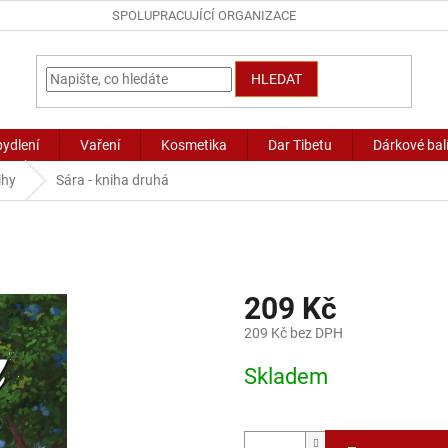
SPOLUPRACUJÍCÍ ORGANIZACE
HLEDAT
bydlení
Vaření
Kosmetika
Dar Tibetu
Dárkové bal
ihy
Sára - kniha druhá
209 Kč
209 Kč bez DPH
Měrná
Skladem
cena: