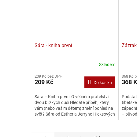
Sára - kniha první
Zázrak
Skladem
209 Kč bez DPH
368 Kč 
209 Kč
368 
Do košíku
Sára – Kniha první: O věčném přátelství
Podstat
dvou blízkých duší Hledáte příběh, který
tibetské
vám (nebo vašim dětem) změní pohled na
západní
svět? Sára od Esther a Jerryho Hicksových
– původ
není jen...
učení Ti