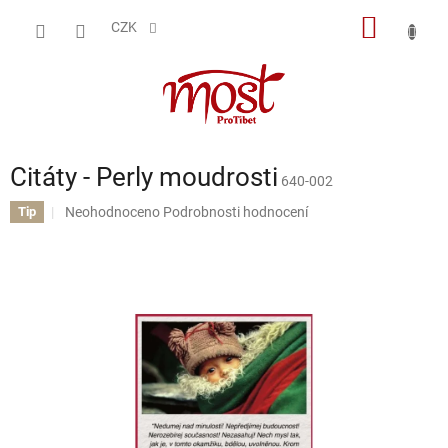
Přejít
NÁKUP
na
CZK
obsah
KOŠÍK
Citáty - Perly moudrosti
640-002
Průměrné
Neohodnoceno
Podrobnosti hodnocení
Tip
hodnocení
produktu
je
0,0
z
5
hvězdiček.