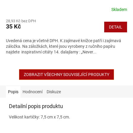
Skladem
Průměrné
hodnocení
28,93 Kč bez DPH
produktu
35 Kč
DETAIL
je
5,0
z
Uvedená cena je včetně DPH. K zajímavé knížce patří i zajímavá
5
záložka. Na záložkách, které jsou vyrobeny z ručního papíru
hvězdiček.
najdete inspirativní citáty 14. dalajlamy : „Never...
ZOBRAZIT VŠECHNY SOUVISEJÍCÍ PRODUKTY
Popis
Hodnocení
Diskuze
Detailní popis produktu
Velikost kartičky: 7,5 cm x 7,5 cm.