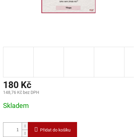
180 Kč
148,76 Kč bez DPH
Měrná
Skladem
cena:
Přidat do košíku