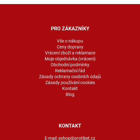
Z
á
p
a
PRO ZÁKAZNÍKY
t
í
Vše o nákupu
Ceny dopravy
Vrácení zboží a reklamace
Moje objednávka (vrácení)
Obchodní podmínky
Reklamační řád
Zásady ochrany osobních údajů
Zásady používání cookies
Kontakt
Blog
KONTAKT
E-mail:
eshop@protibet.cz