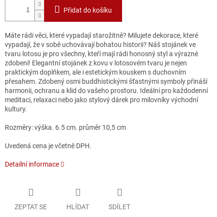
Přidat do košíku
Máte rádi věci, které vypadají starožitně? Milujete dekorace, které
vypadají, že v sobě uchovávají bohatou historii? Náš stojánek ve
tvaru lotosu je pro všechny, kteří mají rádi honosný styl a výrazné
zdobení! Elegantní stojánek z kovu v lotosovém tvaru je nejen
praktickým doplňkem, ale i estetickým kouskem s duchovním
přesahem. Zdobený osmi buddhistickými šťastnými symboly přináší
harmonii, ochranu a klid do vašeho prostoru. Ideální pro každodenní
meditaci, relaxaci nebo jako stylový dárek pro milovníky východní
kultury.
Rozměry: výška. 6.5 cm. průměr 10,5 cm
Uvedená cena je včetně DPH.
Detailní informace
ZEPTAT SE
HLÍDAT
SDÍLET