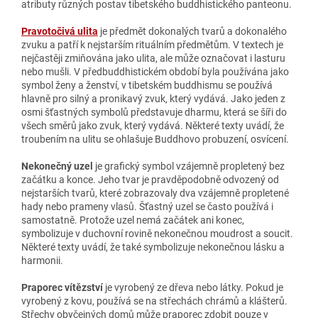
atributy různých postav tibetského buddhistického panteonu.
Pravotočivá ulita
je předmět dokonalých tvarů a dokonalého
zvuku a patří k nejstarším rituálním předmětům. V textech je
nejčastěji zmiňována jako ulita, ale může označovat i lasturu
nebo mušli. V předbuddhistickém období byla používána jako
symbol ženy a ženství, v tibetském buddhismu se používá
hlavně pro silný a pronikavý zvuk, který vydává. Jako jeden z
osmi šťastných symbolů představuje dharmu, která se šíři do
všech směrů jako zvuk, který vydává. Některé texty uvádí, že
troubením na ulitu se ohlašuje Buddhovo probuzení, osvícení.
Nekonečný uzel
je grafický symbol vzájemně propletený bez
začátku a konce. Jeho tvar je pravděpodobně odvozený od
nejstarších tvarů, které zobrazovaly dva vzájemně propletené
hady nebo prameny vlasů. Šťastný uzel se často používá i
samostatně. Protože uzel nemá začátek ani konec,
symbolizuje v duchovní rovině nekonečnou moudrost a soucit.
Některé texty uvádí, že také symbolizuje nekonečnou lásku a
harmonii.
Praporec vítězství
je vyrobený ze dřeva nebo látky. Pokud je
vyrobený z kovu, používá se na střechách chrámů a klášterů.
Střechy obyčejných domů může praporec zdobit pouze v