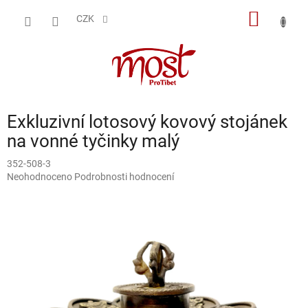
Přejít
NÁKUP
na
CZK
obsah
KOŠÍK
Exkluzivní lotosový kovový stojánek
na vonné tyčinky malý
352-508-3
Průměrné
Neohodnoceno
Podrobnosti hodnocení
hodnocení
produktu
je
0,0
z
5
hvězdiček.