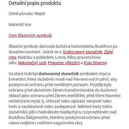
Detailní popis produktu
Země původu: Nepál
Materiál: kov
Osm šťastných symbolů
Šťastné symboly darovala božstva historickému Buddhovi po
dosažení osvícení. Jedná se o:
Drahocenný slunečník
,
Zlaté
ryby
, Nádobu s pokladem, Lotos, Bílou pravotočivou
ulitu,
Nekonečný uzel
,
Praporec vítězství
a
Kolo Dharmy
.
Ve staré Indii byl
drahocenný slunečník
symbolem moci a
bohatství, který služebníci nosili nad hlavami svých pánů, aby
poskytoval ochranu před nevlídným počasím. Později byla
ochrana před slunečním žárem transformována do duchovní
oblasti jako ochrana před žárem znečištění, před třemi hlavními
nečistotami mysli, tj. chtivost nebo ulpívání, nenávist nebo
hněv a nevědomost nebo zaslepenost. Některé texty místo
slunečníků píší o hedvábném baldachýnu rozprostřeném nad
Buddhou Šákjamunim, kterému poskytoval ochranu před
všemi vnějšími i vnitřními negativními vlivy.