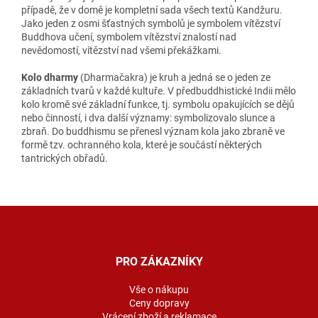
případě, že v domě je kompletní sada všech textů Kandžuru.
Jako jeden z osmi šťastných symbolů je symbolem vítězství
Buddhova učení, symbolem vítězství znalostí nad
nevědomostí, vítězství nad všemi překážkami.
Kolo dharmy
(Dharmačakra) je kruh a jedná se o jeden ze
základních tvarů v každé kultuře. V předbuddhistické Indii mělo
kolo kromě své základní funkce, tj. symbolu opakujících se dějů
nebo činností, i dva další významy: symbolizovalo slunce a
zbraň. Do buddhismu se přenesl význam kola jako zbraně ve
formě tzv. ochranného kola, které je součástí některých
tantrických obřadů.
Z
á
p
a
PRO ZÁKAZNÍKY
t
í
Vše o nákupu
Ceny dopravy
Vrácení zboží a reklamace