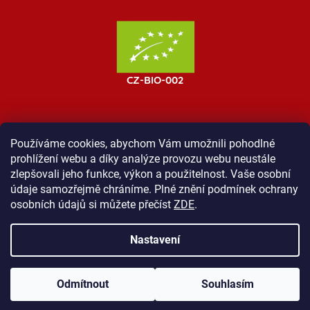
Používáme cookies, abychom Vám umožnili pohodlné
prohlížení webu a díky analýze provozu webu neustále
MOST ProTibet
Vše o nákupu
Obchodní podmínky
zlepšovali jeho funkce, výkon a použitelnost. Vaše osobní
Zásady ochrany osobních údajů
Kontakt
údaje samozřejmě chráníme. Plné znění podmínek ochrany
osobních údajů si můžete přečíst
ZDE
.
Nastavení
Vytvořil Shoptet
Odmítnout
Souhlasím
Copyright 2026
Shop ProTibet
. Všechna práva vyhrazena.