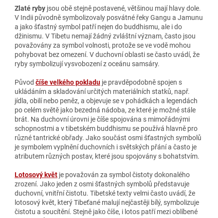
Zlaté ryby
jsou obě stejně postavené, většinou mají hlavy dole.
V Indii původně symbolizovaly posvátné řeky Gangu a Jamunu
a jako šťastný symbol patří nejen do buddhismu, ale i do
džinismu. V Tibetu nemají žádný zvláštní význam, často jsou
považovány za symbol volnosti, protože se ve vodě mohou
pohybovat bez omezení. V duchovní oblasti se často uvádí, že
ryby symbolizují vysvobození z oceánu samsáry.
Původ
číše velkého pokladu
je pravděpodobně spojen s
ukládáním a skladování určitých materiálních statků, např.
jídla, obilí nebo peněz, a objevuje se v pohádkách a legendách
po celém světě jako bezedná nádoba, ze které je možné stále
brát. Na duchovní úrovni je číše spojována s mimořádnými
schopnostmi a v tibetském buddhismu se používá hlavně pro
různé tantrické obřady. Jako součást osmi šťastných symbolů
je symbolem vyplnění duchovních i světských přání a často je
atributem různých postav, které jsou spojovány s bohatstvím.
Lotosový květ
je považován za symbol čistoty dokonalého
zrození. Jako jeden z osmi šťastných symbolů představuje
duchovní, vnitřní čistotu. Tibetské texty velmi často uvádí, že
lotosový květ, který Tibeťané malují nejčastěji bílý, symbolizuje
čistotu a soucítění. Stejně jako číše, i lotos patří mezi oblíbené