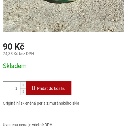
90 Kč
74,38 Kč bez DPH
Měrná
Skladem
cena:
Přidat do košíku
Originální skleněná perla z muránského skla.
Uvedená cena je včetně DPH