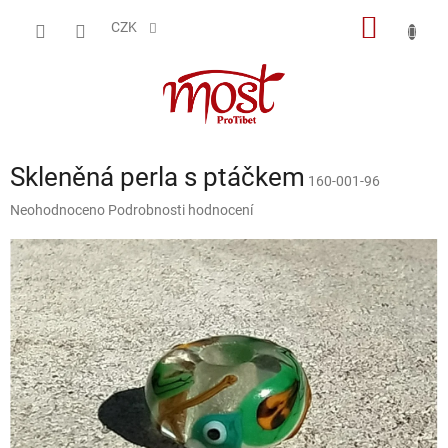
Přejít
NÁKUP
na
CZK
obsah
KOŠÍK
Skleněná perla s ptáčkem
160-001-96
Průměrné
Neohodnoceno
Podrobnosti hodnocení
hodnocení
produktu
je
0,0
z
5
hvězdiček.