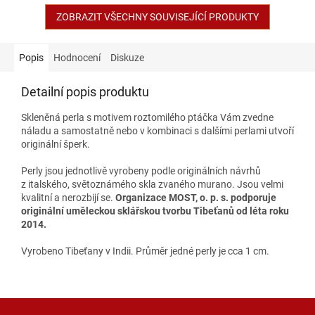
ZOBRAZIT VŠECHNY SOUVISEJÍCÍ PRODUKTY
Popis
Hodnocení
Diskuze
Detailní popis produktu
Skleněná perla s motivem roztomilého ptáčka Vám zvedne
náladu a samostatně nebo v kombinaci s dalšími perlami utvoří
originální šperk.
Perly jsou jednotlivě vyrobeny podle originálních návrhů
z italského, světoznámého skla zvaného murano. Jsou velmi
kvalitní a nerozbijí se.
Organizace MOST, o. p. s. podporuje
originální uměleckou sklářskou tvorbu Tibeťanů od léta roku
2014.
Vyrobeno Tibeťany v Indii. Průměr jedné perly je cca 1 cm.
Z