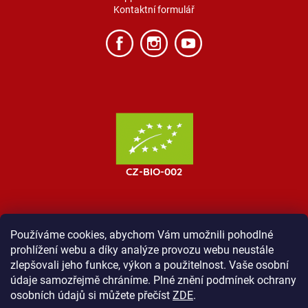
Kontaktní formulář
Používáme cookies, abychom Vám umožnili pohodlné
prohlížení webu a díky analýze provozu webu neustále
MOST ProTibet
Vše o nákupu
Obchodní podmínky
zlepšovali jeho funkce, výkon a použitelnost. Vaše osobní
Zásady ochrany osobních údajů
Kontakt
údaje samozřejmě chráníme. Plné znění podmínek ochrany
osobních údajů si můžete přečíst
ZDE
.