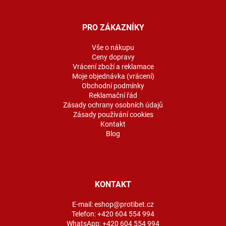
á
p
a
PRO ZÁKAZNÍKY
t
í
Vše o nákupu
Ceny dopravy
Vrácení zboží a reklamace
Moje objednávka (vrácení)
Obchodní podmínky
Reklamační řád
Zásady ochrany osobních údajů
Zásady používání cookies
Kontakt
Blog
KONTAKT
E-mail:
eshop@protibet.cz
Telefon:
+420 604 554 994
WhatsApp:
+420 604 554 994