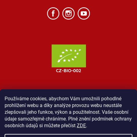
Používáme cookies, abychom Vám umožnili pohodlné
prohlížení webu a díky analýze provozu webu neustále
MOST ProTibet
Vše o nákupu
Obchodní podmínky
zlepšovali jeho funkce, výkon a použitelnost. Vaše osobní
Zásady ochrany osobních údajů
Kontakt
údaje samozřejmě chráníme. Plné znění podmínek ochrany
osobních údajů si můžete přečíst
ZDE
.