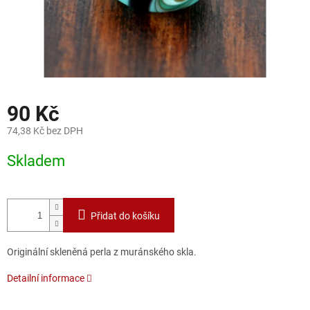
90 Kč
74,38 Kč bez DPH
Měrná
Skladem
cena:
Přidat do košíku
Originální skleněná perla z muránského skla.
Detailní informace