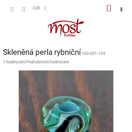
Přejít
NÁKUP
na
CZK
obsah
KOŠÍK
Skleněná perla rybniční
160-001-124
Průměrné
1 hodnocení
Podrobnosti hodnocení
hodnocení
produktu
je
5,0
z
5
hvězdiček.