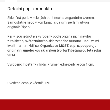
Detailní popis produktu
Skleněná perla v zelených odstínech s elegantním vzorem.
Samostatně nebo v kombinaci s dalšími perlami utvoří
originální šperk.
Perly jsou jednotlivě vyrobeny podle originálních návrhů
z italského, světoznámého skla zvaného murano. Jsou velmi
kvalitní a nerozbijí se.
Organizace MOST, o. p. s. podporuje
originální uměleckou sklářskou tvorbu Tibeťanů od léta roku
2014.
Vyrobeno Tibeťany v Indii. Průměr jedné perly je cca 1 cm.
Uvedená cena je včetně DPH.
Z
á