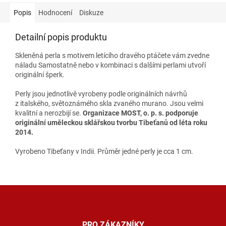
Popis
Hodnocení
Diskuze
Detailní popis produktu
Skleněná perla s motivem letícího dravého ptáčete vám zvedne
náladu Samostatně nebo v kombinaci s dalšími perlami utvoří
originální šperk.
Perly jsou jednotlivě vyrobeny podle originálních návrhů
z italského, světoznámého skla zvaného murano. Jsou velmi
kvalitní a nerozbijí se.
Organizace MOST, o. p. s. podporuje
originální uměleckou sklářskou tvorbu Tibeťanů od léta roku
2014.
Vyrobeno Tibeťany v Indii. Průměr jedné perly je cca 1 cm.
Z
á
p
a
PRO ZÁKAZNÍKY