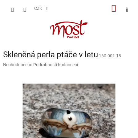
Přejít
NÁKUP
na
CZK
obsah
KOŠÍK
Skleněná perla ptáče v letu
160-001-18
Průměrné
Neohodnoceno
Podrobnosti hodnocení
hodnocení
produktu
je
0,0
z
5
hvězdiček.