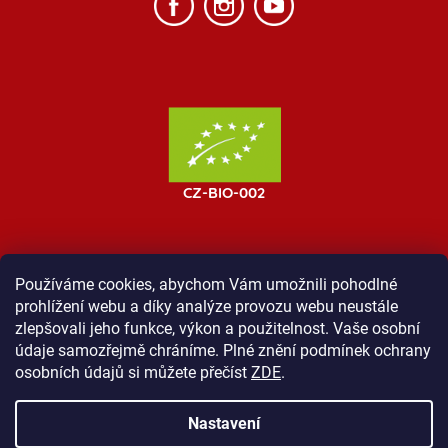
Používáme cookies, abychom Vám umožnili pohodlné
prohlížení webu a díky analýze provozu webu neustále
MOST ProTibet
Vše o nákupu
Obchodní podmínky
zlepšovali jeho funkce, výkon a použitelnost. Vaše osobní
Zásady ochrany osobních údajů
Kontakt
údaje samozřejmě chráníme. Plné znění podmínek ochrany
osobních údajů si můžete přečíst
ZDE
.
Nastavení
Vytvořil Shoptet