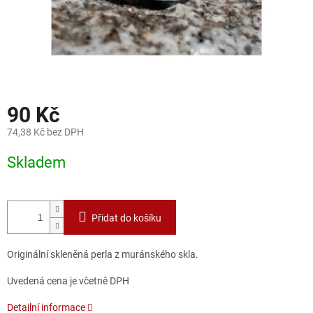
90 Kč
74,38 Kč bez DPH
Měrná
Skladem
cena:
Přidat do košíku
Originální skleněná perla z muránského skla.
Uvedená cena je včetně DPH
Detailní informace