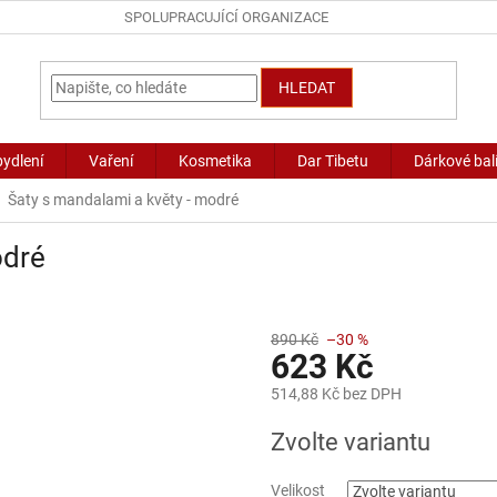
SPOLUPRACUJÍCÍ ORGANIZACE
HLEDAT
bydlení
Vaření
Kosmetika
Dar Tibetu
Dárkové bal
Šaty s mandalami a květy - modré
odré
890 Kč
–30 %
623 Kč
514,88 Kč bez DPH
Měrná
Zvolte variantu
cena:
Velikost