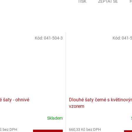
TISK
ZEPTAT SE
H
Kód:
041-504-3
Kód:
041-
 šaty - ohnivé
Dlouhé šaty černé s květinov
vzorem
Skladem
Kč bez DPH
660,33 Kč bez DPH