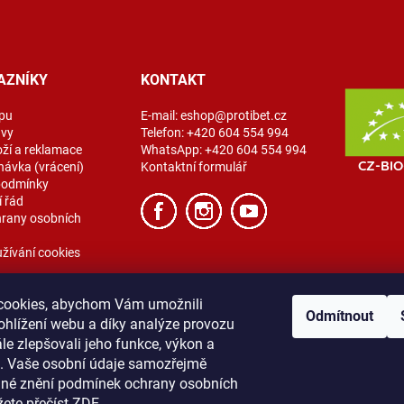
AZNÍKY
KONTAKT
pu
E-mail:
eshop@protibet.cz
avy
Telefon:
+420 604 554 994
oží a reklamace
WhatsApp:
+420 604 554 994
návka (vrácení)
Kontaktní formulář
podmínky
 řád
rany osobních
žívání cookies
cookies, abychom Vám umožnili
Odmítnout
ohlížení webu a díky analýze provozu
e zlepšovali jeho funkce, výkon a
t. Vaše osobní údaje samozřejmě
ibet
Vše o nákupu
Obchodní podmínky
Zásady ochrany osobních úda
lné znění podmínek ochrany osobních
žete přečíst
ZDE
.