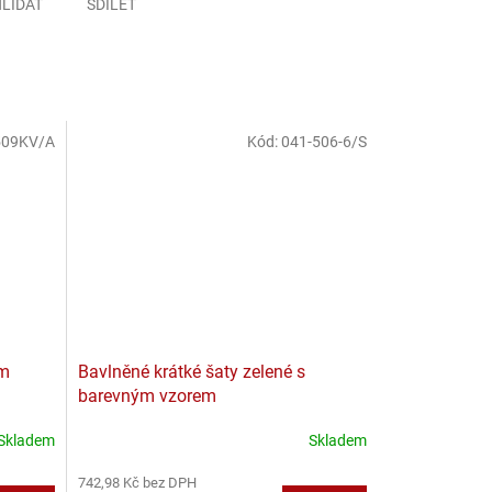
LÍDAT
SDÍLET
509KV/A
Kód:
041-506-6/S
ým
Bavlněné krátké šaty zelené s
barevným vzorem
Skladem
Skladem
742,98 Kč bez DPH