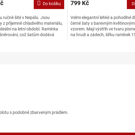
Kč
799 Kč
Do košíku
D
u ručně šité v Nepálu. Jsou
Velmi elegantní lehké a pohodlné 
 z příjemně chladivého materiálu,
černé šaty s barevným květinovým
 ideální na letní období. Ramínka
vzorem. Mají výstřih ve tvaru písm
 šněrování, což šatům dodává
na hrudi a zádech, šířku ramínek 1
..
centimetrů a po...
eplotu s podobně zbarveným prádlem.