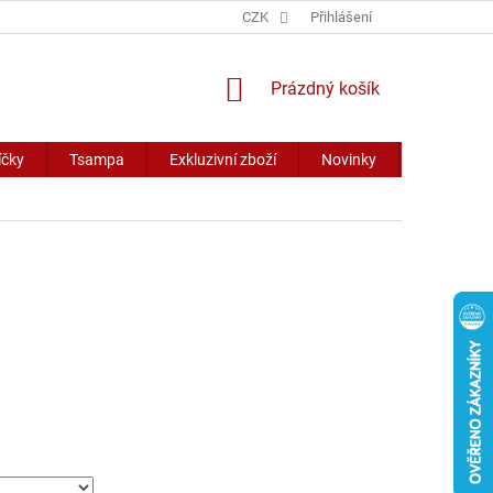
CZK
Přihlášení
NÁKUPNÍ
Prázdný košík
KOŠÍK
íčky
Tsampa
Exkluzivní zboží
Novinky
Slevy