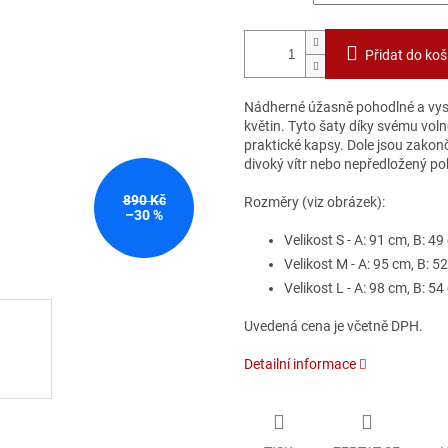
Přidat do koš
Nádherné úžasně pohodlné a vyso
květin. Tyto šaty díky svému vol
praktické kapsy. Dole jsou zakon
divoký vítr nebo nepředložený po
890 Kč
Rozměry (viz obrázek):
–30 %
Velikost S - A: 91 cm, B: 49
Velikost M - A: 95 cm, B: 5
Velikost L - A: 98 cm, B: 54
Uvedená cena je včetně DPH.
Detailní informace