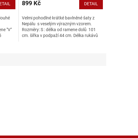
899 Kč
ETAIL
DETAIL
dlouhé
Velmi pohodlné krátké bavlněné šaty z
Nepálu s veselým výrazným vzorem.
ene "V"
Rozměry: S : délka od ramene dolů 101
5
cm. šířka v podpaží 44 cm. Délka rukávů
58 cm. M :...