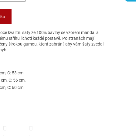
íku
ce kvalitní šaty ze 100% bavlny se vzorem mandal a
nému střihu lichotí každé postavě. Po stranách mají
čeny širokou gumou, která zabrání, aby vám šaty zvedal
hyb.
 cm, C: 53 cm.
2 cm, C: 56 cm.
 cm, C: 60 cm.