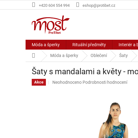
Přejít
+420 604 554 994
eshop@protibet.cz
na
obsah
Móda a šperky
Rituální předměty
Interiér a 
Domů
Móda a šperky
Oblečení
Šaty
Šaty s mandalami a květy - m
Průměrné
Neohodnoceno
Podrobnosti hodnocení
Akce
hodnocení
produktu
je
0,0
z
5
hvězdiček.