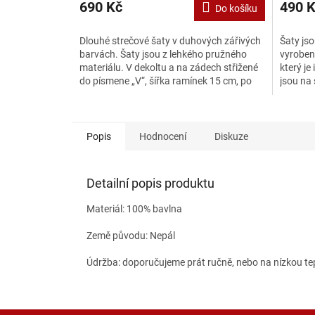
690 Kč
490 
Do košíku
Dlouhé strečové šaty v duhových zářivých
Šaty jso
barvách. Šaty jsou z lehkého pružného
vyrobeny
materiálu. V dekoltu a na zádech střižené
který je
do písmene „V“, šířka ramínek 15 cm, po
jsou na
stažení provázků...
osobitý.
Popis
Hodnocení
Diskuze
Detailní popis produktu
Materiál: 100% bavlna
Země původu: Nepál
Údržba: doporučujeme prát ručně, nebo na nízkou t