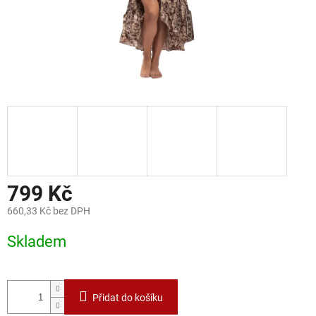
799 Kč
660,33 Kč bez DPH
Měrná
Skladem
cena:
Přidat do košíku