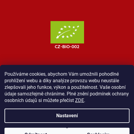
Používáme cookies, abychom Vám umožnili pohodlné
prohlížení webu a díky analýze provozu webu neustále
MOST ProTibet
Vše o nákupu
Obchodní podmínky
zlepšovali jeho funkce, výkon a použitelnost. Vaše osobní
Zásady ochrany osobních údajů
Kontakt
údaje samozřejmě chráníme. Plné znění podmínek ochrany
osobních údajů si můžete přečíst
ZDE
.
Nastavení
Vytvořil Shoptet