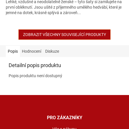
Lehké, vzdušné a neodolatelně ženské – tyto šaty si zamilujete na
první obléknutí. Jsou ušité z příjemného umělého hedvábí, které je
jemné na dotek, krásně splývá a zároveň...
ZOBRAZIT VŠECHNY SOUVISEJÍCÍ PRODUKTY
Popis
Hodnocení
Diskuze
Detailní popis produktu
Popis produktu není dostupný
Z
á
p
a
PRO ZÁKAZNÍKY
t
Vše o nákupu