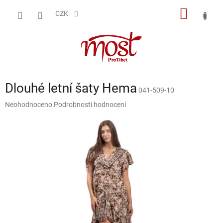
Přejít
NÁKUP
na
CZK
obsah
KOŠÍK
Dlouhé letní šaty Hema
041-509-10
Průměrné
Neohodnoceno
Podrobnosti hodnocení
hodnocení
produktu
je
0,0
z
5
hvězdiček.