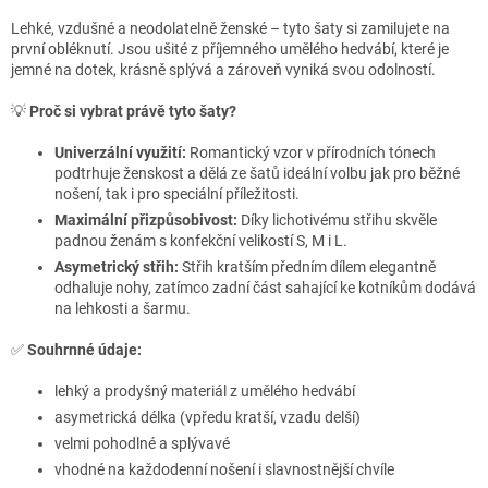
Lehké, vzdušné a neodolatelně ženské – tyto šaty si zamilujete na
první obléknutí. Jsou ušité z příjemného umělého hedvábí, které je
jemné na dotek, krásně splývá a zároveň vyniká svou odolností.
💡
Proč si vybrat právě tyto šaty?
Univerzální využití:
Romantický vzor v přírodních tónech
podtrhuje ženskost a dělá ze šatů ideální volbu jak pro běžné
nošení, tak i pro speciální příležitosti.
Maximální přizpůsobivost:
Díky lichotivému střihu skvěle
padnou ženám s konfekční velikostí S, M i L.
Asymetrický střih:
Střih kratším předním dílem elegantně
odhaluje nohy, zatímco zadní část sahající ke kotníkům dodává
na lehkosti a šarmu.
✅
Souhrnné údaje:
lehký a prodyšný materiál z umělého hedvábí
asymetrická délka (vpředu kratší, vzadu delší)
velmi pohodlné a splývavé
vhodné na každodenní nošení i slavnostnější chvíle