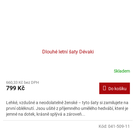
Dlouhé letní šaty Dévaki
Skladem
660,33 Kč bez DPH
799 Kč
Do košíku
Lehké, vzdušné a neodolatelně ženské – tyto šaty si zamilujete na
první obléknutí. Jsou ušité z příjemného umělého hedvábí, které je
jemné na dotek, krásně splývá a zároveň...
Kód:
041-509-11