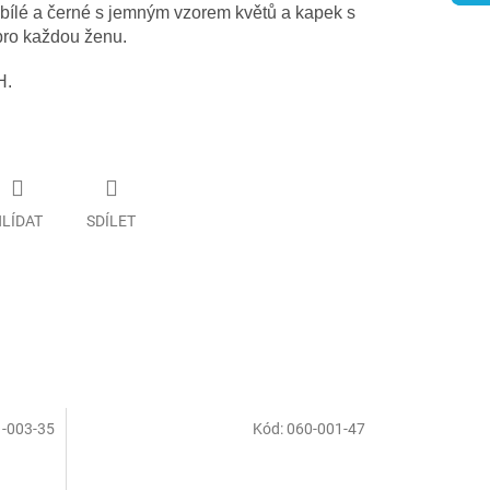
bílé a černé s jemným vzorem květů a kapek s
pro každou ženu.
H.
LÍDAT
SDÍLET
-003-35
Kód:
060-001-47