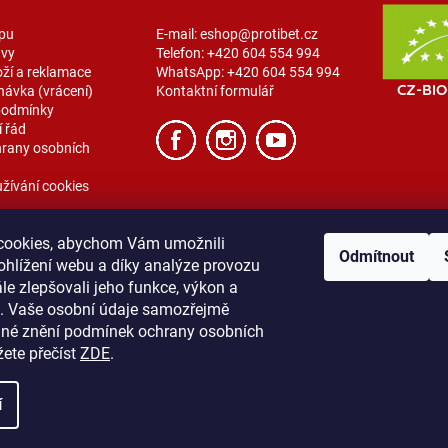
pu
E-mail:
eshop@protibet.cz
avy
Telefon:
+420 604 554 994
oží a reklamace
WhatsApp:
+420 604 554 994
návka (vrácení)
Kontaktní formulář
podmínky
 řád
rany osobních
žívání cookies
cookies, abychom Vám umožnili
Odmítnout
ohlížení webu a díky analýze provozu
e zlepšovali jeho funkce, výkon a
t. Vaše osobní údaje samozřejmě
ibet
Vše o nákupu
Obchodní podmínky
Zásady ochrany osobních úda
lné znění podmínek ochrany osobních
žete přečíst
ZDE
.
í
na.