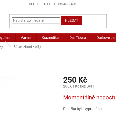
SPOLUPRACUJÍCÍ ORGANIZACE
HLEDAT
bydlení
Vaření
Kosmetika
Dar Tibetu
Dárkové bal
ky
Šátek zimní květy
250 Kč
206,61 Kč bez DPH
Měrná
Momentálně nedost
cena:
Položka byla vyprodána…