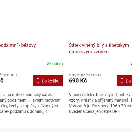
podzimní - béžový
Šátek vlněný bílý s tibetským
oranžovým vzorem
Skladem
Kč bez DPH
570,25 Kč bez DPH
Kč
690 Kč
Do košíku
Do 
ní a na dotek heboučký šátek
Vlněný šátek s barevnými tibetský
vaný podzimem. Hlavním motivem
vzory. Krásný a příjemný materiál, 
tečky, květy a kapičky v úžasných
Vás zahřeje. Rozměry: 196 x 70 c
barev podzimu s dominující
Uvedená cena je včetně DPH.
 Na kraji je šátek...