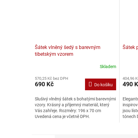
Šátek vlněný šedý s barevným
Šátek 
tibetským vzorem
Skladem
570,25 Kč bez DPH
404,96 
690 Kč
490 
Do košíku
Slušivý vlněný šátek s bohatými barevnými
Elegant
vzory. Krásný a příjemný materiál, který
inspiro
Vás zahřeje. Rozměry: 196 x 70 cm
jsou lís
Uvedená cena je včetně DPH.
tónech 
béžovou.