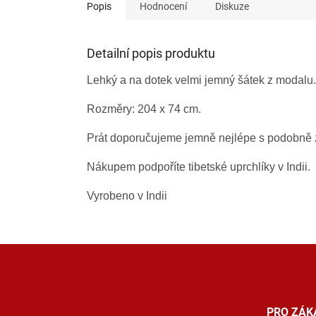
Popis
Hodnocení
Diskuze
Detailní popis produktu
Lehký a na dotek velmi jemný šátek z modalu.
Rozměry: 204 x 74 cm.
Prát doporučujeme jemně nejlépe s podobně 
Nákupem podpoříte tibetské uprchlíky v Indii.
Vyrobeno v Indii
Z
á
p
a
t
PRO ZÁK