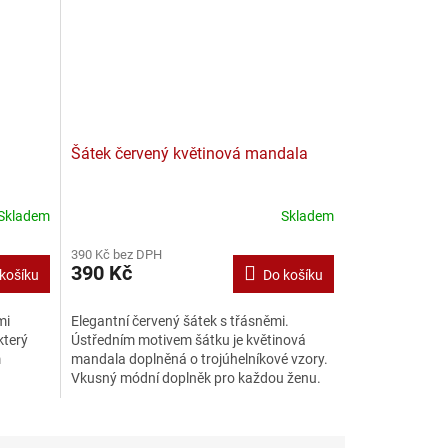
Šátek červený květinová mandala
Skladem
Skladem
390 Kč bez DPH
390 Kč
košíku
Do košíku
mi
Elegantní červený šátek s třásněmi.
který
Ústředním motivem šátku je květinová
m
mandala doplněná o trojúhelníkové vzory.
Vkusný módní doplněk pro každou ženu.
Uvedená cena je včetně DPH.