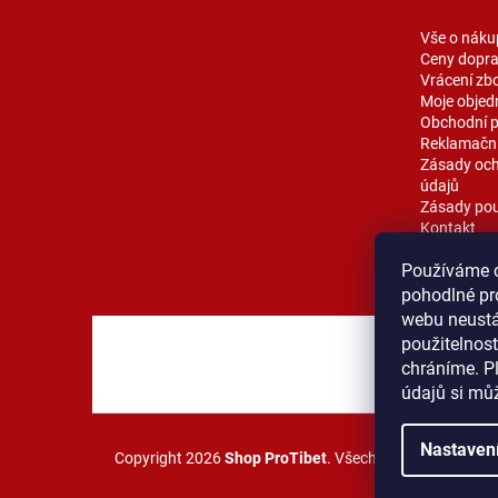
í
Vše o náku
Ceny dopr
Vrácení zb
Moje objed
Obchodní 
Reklamační
Zásady och
údajů
Zásady pou
Kontakt
Blog
Používáme 
pohodlné pr
webu neustál
použitelnos
MOST ProT
chráníme. P
údajů si mů
Nastaven
Copyright 2026
Shop ProTibet
. Všechna práva vyhraze