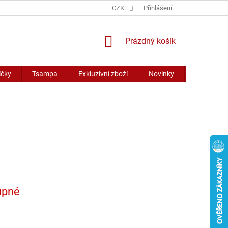
CZK
Přihlášení
NÁKUPNÍ
Prázdný košík
KOŠÍK
íčky
Tsampa
Exkluzivní zboží
Novinky
Slevy
upné