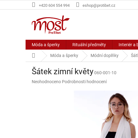
Přejít
+420 604 554 994
eshop@protibet.cz
na
obsah
Móda a šperky
Rituální předměty
Interiér a 
Domů
Móda a šperky
Módní doplňky
Šát
Šátek zimní květy
060-001-10
Průměrné
Neohodnoceno
Podrobnosti hodnocení
hodnocení
produktu
je
0,0
z
5
hvězdiček.