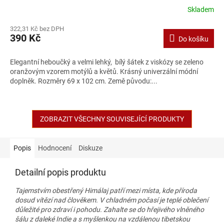
Skladem
322,31 Kč bez DPH
390 Kč
Do košíku
Elegantní heboučký a velmi lehký, bílý šátek z viskózy se zeleno
oranžovým vzorem motýlů a květů. Krásný univerzální módní
doplněk. Rozměry 69 x 102 cm. Země původu:...
ZOBRAZIT VŠECHNY SOUVISEJÍCÍ PRODUKTY
Popis
Hodnocení
Diskuze
Detailní popis produktu
Tajemstvím obestřený Himálaj patří mezi místa, kde příroda
dosud vítězí nad člověkem. V chladném počasí je teplé oblečení
důležité pro zdraví i pohodu. Zahalte se do hřejivého vlněného
šálu z daleké Indie a s myšlenkou na vzdálenou tibetskou