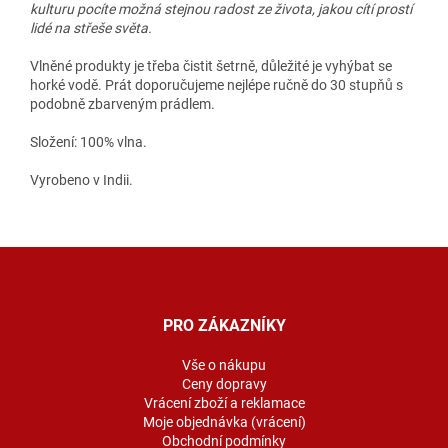
kulturu pocíte možná stejnou radost ze života, jakou cítí prostí
lidé na střeše světa.
Vlněné produkty je třeba čistit šetrně, důležité je vyhýbat se
horké vodě. Prát doporučujeme nejlépe ručně do 30 stupňů s
podobně zbarveným prádlem.
Složení: 100% vlna.
Vyrobeno v Indii.
Z
á
p
a
PRO ZÁKAZNÍKY
t
í
Vše o nákupu
Ceny dopravy
Vrácení zboží a reklamace
Moje objednávka (vrácení)
Obchodní podmínky