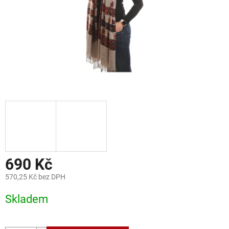
690 Kč
570,25 Kč bez DPH
Měrná
Skladem
cena: