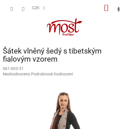
Přejít
NÁKUP
na
CZK
obsah
KOŠÍK
Šátek vlněný šedý s tibetským
fialovým vzorem
061-003-31
Průměrné
Neohodnoceno
Podrobnosti hodnocení
hodnocení
produktu
je
0,0
z
5
hvězdiček.