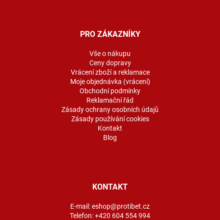
Z
á
p
a
PRO ZÁKAZNÍKY
t
í
Vše o nákupu
Ceny dopravy
Vrácení zboží a reklamace
Moje objednávka (vrácení)
Obchodní podmínky
Reklamační řád
Zásady ochrany osobních údajů
Zásady používání cookies
Kontakt
Blog
KONTAKT
E-mail:
eshop@protibet.cz
Telefon:
+420 604 554 994