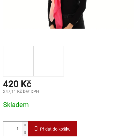
420 Kč
347,11 Kč bez DPH
Měrná
Skladem
cena:
Přidat do košíku