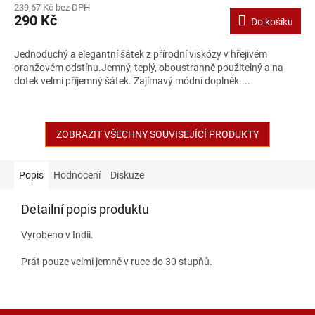
239,67 Kč bez DPH
290 Kč
Do košíku
Jednoduchý a elegantní šátek z přírodní viskózy v hřejivém
oranžovém odstínu.Jemný, teplý, oboustranně použitelný a na
dotek velmi příjemný šátek. Zajímavý módní doplněk....
ZOBRAZIT VŠECHNY SOUVISEJÍCÍ PRODUKTY
Popis
Hodnocení
Diskuze
Detailní popis produktu
Vyrobeno v Indii.
Prát pouze velmi jemně v ruce do 30 stupňů.