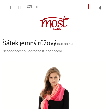
Přejít
NÁKUP
na
CZK
obsah
KOŠÍK
Šátek jemný růžový
060-007-4
Průměrné
Neohodnoceno
Podrobnosti hodnocení
hodnocení
produktu
je
0,0
z
5
hvězdiček.