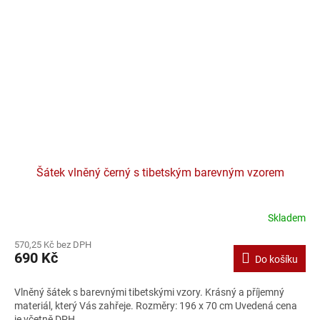
Šátek vlněný černý s tibetským barevným vzorem
Skladem
570,25 Kč bez DPH
690 Kč
Do košíku
Vlněný šátek s barevnými tibetskými vzory. Krásný a příjemný
materiál, který Vás zahřeje. Rozměry: 196 x 70 cm Uvedená cena
je včetně DPH.