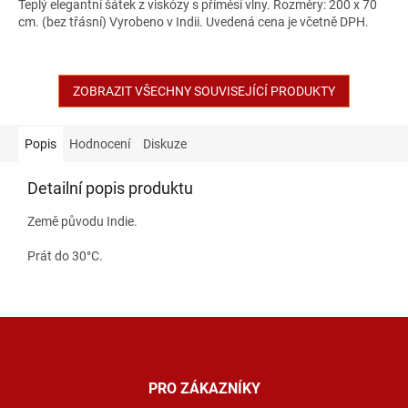
Teplý elegantní šátek z viskózy s příměsí vlny. Rozměry: 200 x 70
cm. (bez třásní) Vyrobeno v Indii. Uvedená cena je včetně DPH.
ZOBRAZIT VŠECHNY SOUVISEJÍCÍ PRODUKTY
Popis
Hodnocení
Diskuze
Detailní popis produktu
Země původu Indie.
Prát do 30
°C
.
Z
á
p
a
PRO ZÁKAZNÍKY
t