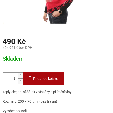
490 Kč
404,96 Kč bez DPH
Měrná
Skladem
cena:
Přidat do košíku
Teplý elegantní šátek z viskózy s příměsí vlny.
Rozměry: 200 x 70 cm. (bez třásní)
Vyrobeno v Indii.