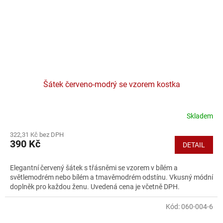
Šátek červeno-modrý se vzorem kostka
Skladem
322,31 Kč bez DPH
390 Kč
DETAIL
Elegantní červený šátek s třásněmi se vzorem v bílém a
světlemodrém nebo bílém a tmavěmodrém odstínu. Vkusný módní
doplněk pro každou ženu. Uvedená cena je včetně DPH.
Kód:
060-004-6