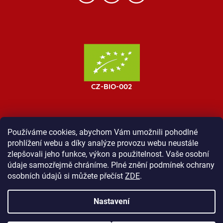
Používáme cookies, abychom Vám umožnili pohodlné
prohlížení webu a díky analýze provozu webu neustále
MOST ProTibet
Vše o nákupu
Obchodní podmínky
zlepšovali jeho funkce, výkon a použitelnost. Vaše osobní
Zásady ochrany osobních údajů
Kontakt
údaje samozřejmě chráníme. Plné znění podmínek ochrany
osobních údajů si můžete přečíst
ZDE
.
Nastavení
Vytvořil Shoptet