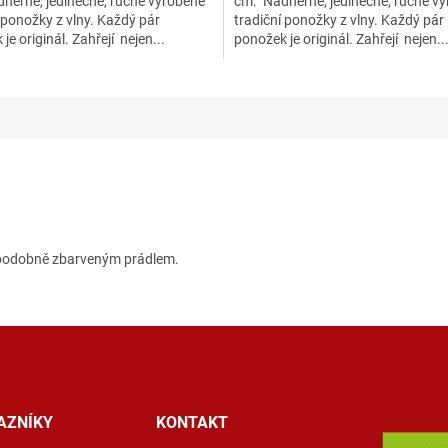
herné, jedinečné, ručně vyrobené
cm. Nádherné, jedinečné, ručně v
 ponožky z vlny. Každý pár
tradiční ponožky z vlny. Každý pár
je originál. Zahřejí nejen...
ponožek je originál. Zahřejí nejen..
s podobně zbarveným prádlem.
AZNÍKY
KONTAKT