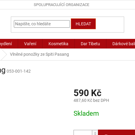
SPOLUPRACUJÍCÍ ORGANIZACE
HLEDAT
bydlení
Vaření
Kosmetika
Dar Tibetu
Dárkové bal
Vlněné ponožky ze Spiti Pasang
ng
053-001-142
590 Kč
487,60 Kč bez DPH
Měrná
Skladem
cena: