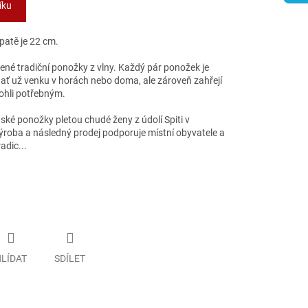
íku
patě je 22 cm.
ené tradiční ponožky z vlny. Každý pár ponožek je
, ať už venku v horách nebo doma, ale zároveň zahřejí
ohli potřebným.
etské ponožky pletou chudé ženy z údolí Spiti v
výroba a následný prodej podporuje místní obyvatele a
radic.
..
LÍDAT
SDÍLET