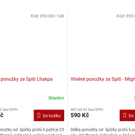
Kód:
053-001-146
Kód:
053-
 ponožky ze Spiti Lhakpa
Vlněné ponožky ze Spiti - Mig
Skladem
Kč bez DPH
487,60 Kč bez DPH
Kč
590 Kč
Do košíku
Do 
nožky od špičky prstů k patě je 25
Délka ponožky od špičky prstů k pa