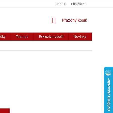
CZK
Přihlášení
NÁKUPNÍ
Prázdný košík
KOŠÍK
íčky
Tsampa
Exkluzivní zboží
Novinky
Slevy