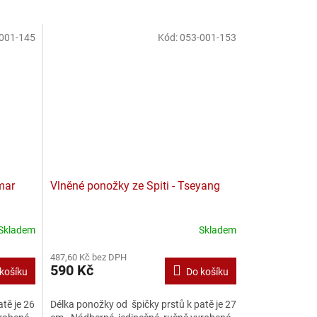
001-145
Kód:
053-001-153
mar
Vlněné ponožky ze Spiti - Tseyang
Skladem
Skladem
487,60 Kč bez DPH
590 Kč
košíku
Do košíku
tě je 26
Délka ponožky od špičky prstů k patě je 27