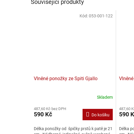
Související produkty
Kód:
053-001-122
Vlněné ponožky ze Spiti Gjallo
Vlněné
Skladem
487,60 Kč bez DPH
487,60 
590 Kč
590 
Do košíku
Délka ponožky od špičky prstů k patě je 21
Délka po