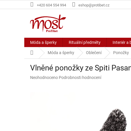
Přejít
+420 604 554 994
eshop@protibet.cz
na
obsah
Móda a šperky
Rituální předměty
Interiér a 
Domů
Móda a šperky
Oblečení
Ponožky
Vlněné ponožky ze Spiti Pasa
Průměrné
Neohodnoceno
Podrobnosti hodnocení
hodnocení
produktu
je
0,0
z
5
hvězdiček.