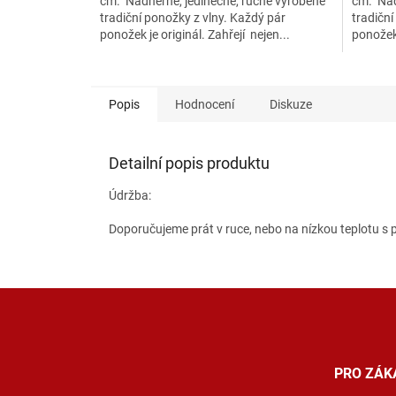
cm. Nádherné, jedinečné, ručně vyrobené
cm. Nád
tradiční ponožky z vlny. Každý pár
tradiční
ponožek je originál. Zahřejí nejen...
ponožek 
Popis
Hodnocení
Diskuze
Detailní popis produktu
Údržba:
Doporučujeme prát v ruce, nebo na nízkou teplotu 
Z
á
p
a
t
PRO ZÁK
í