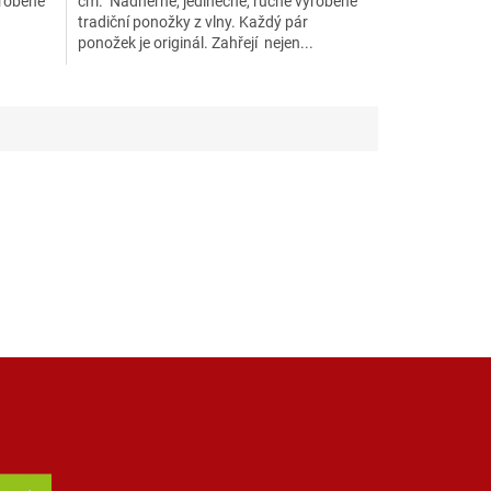
yrobené
cm. Nádherné, jedinečné, ručně vyrobené
tradiční ponožky z vlny. Každý pár
.
ponožek je originál. Zahřejí nejen...