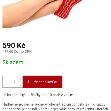
590 Kč
487,60 Kč bez DPH
Měrná
Skladem
cena:
Přidat do košíku
Délka ponožky od špičky prstů k patě je 21 cm.
Nádherné, jedinečné, ručně vyrobené tradiční ponožky z vlny. Každý
pár ponožek je originál. Zahřejí nejen vaše nohy, ať už venku v horách