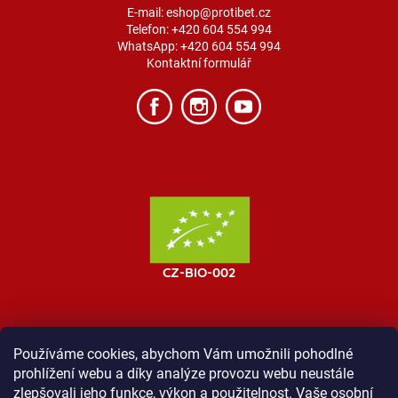
E-mail:
eshop@protibet.cz
Telefon:
+420 604 554 994
WhatsApp:
+420 604 554 994
Kontaktní formulář
Používáme cookies, abychom Vám umožnili pohodlné
prohlížení webu a díky analýze provozu webu neustále
MOST ProTibet
Vše o nákupu
Obchodní podmínky
zlepšovali jeho funkce, výkon a použitelnost. Vaše osobní
Zásady ochrany osobních údajů
Kontakt