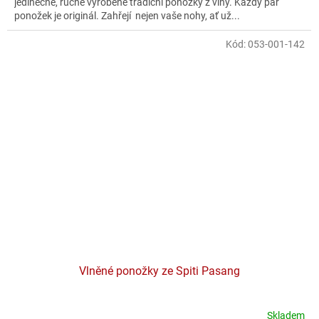
jedinečné, ručně vyrobené tradiční ponožky z vlny. Každý pár
ponožek je originál. Zahřejí nejen vaše nohy, ať už...
Kód:
053-001-142
Vlněné ponožky ze Spiti Pasang
Skladem