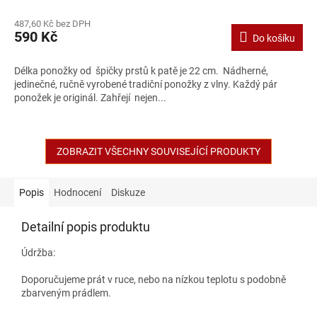
487,60 Kč bez DPH
590 Kč
Do košíku
Délka ponožky od špičky prstů k patě je 22 cm. Nádherné,
jedinečné, ručně vyrobené tradiční ponožky z vlny. Každý pár
ponožek je originál. Zahřejí nejen...
ZOBRAZIT VŠECHNY SOUVISEJÍCÍ PRODUKTY
Popis
Hodnocení
Diskuze
Detailní popis produktu
Údržba:
Doporučujeme prát v ruce, nebo na nízkou teplotu s podobně
zbarveným prádlem.