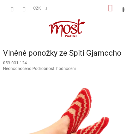
Přejít
NÁKUP
na
CZK
obsah
KOŠÍK
Vlněné ponožky ze Spiti Gjamccho
053-001-124
Průměrné
Neohodnoceno
Podrobnosti hodnocení
hodnocení
produktu
je
0,0
z
5
hvězdiček.