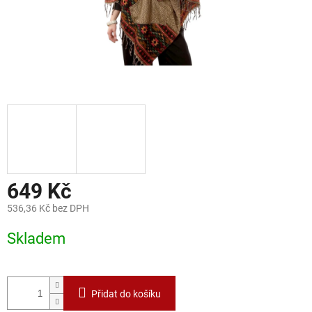
649 Kč
536,36 Kč bez DPH
Měrná
Skladem
cena:
Přidat do košíku