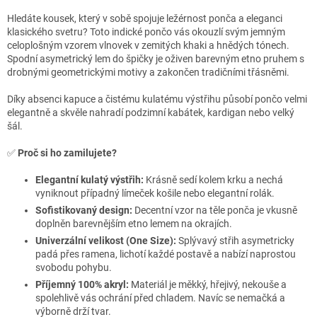
Hledáte kousek, který v sobě spojuje ležérnost ponča a eleganci
klasického svetru? Toto indické pončo vás okouzlí svým jemným
celoplošným vzorem vlnovek v zemitých khaki a hnědých tónech.
Spodní asymetrický lem do špičky je oživen barevným etno pruhem s
drobnými geometrickými motivy a zakončen tradičními třásněmi.
Díky absenci kapuce a čistému kulatému výstřihu působí pončo velmi
elegantně a skvěle nahradí podzimní kabátek, kardigan nebo velký
šál.
✅
Proč si ho zamilujete?
Elegantní kulatý výstřih:
Krásně sedí kolem krku a nechá
vyniknout případný límeček košile nebo elegantní rolák.
Sofistikovaný design:
Decentní vzor na těle ponča je vkusně
doplněn barevnějším etno lemem na okrajích.
Univerzální velikost (One Size):
Splývavý střih asymetricky
padá přes ramena, lichotí každé postavě a nabízí naprostou
svobodu pohybu.
Příjemný 100% akryl:
Materiál je měkký, hřejivý, nekouše a
spolehlivě vás ochrání před chladem. Navíc se nemačká a
výborně drží tvar.