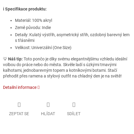
ℹ️
Specifikace produktu:
Materiál: 100% akryl
Země původu: Indie
Detaily: Kulatý výstřih, asymetrický střih, ozdobný barevný lem
s třásněmi
Velikost: Univerzální (One Size)
💡
Náš tip:
Toto pončo je díky svému elegantnějšímu vzhledu ideální
volbou do práce nebo do města. Skvěle ladí s úzkými tmavými
kalhotami, jednobarevným topem a kotníkovými botami. Stačí
přehodit přes ramena a stylový outfit na chladný den je na světě!
Detailní informace
ZEPTAT SE
HLÍDAT
SDÍLET