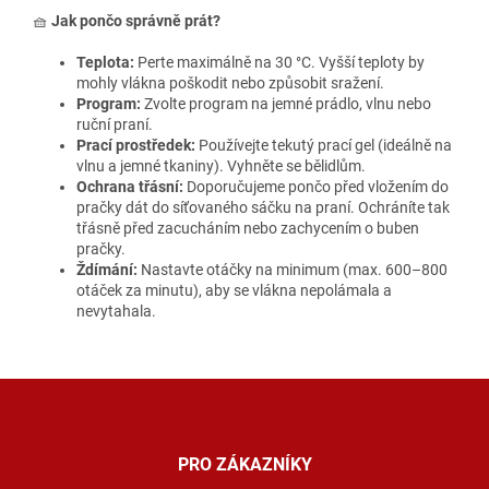
🧺
Jak pončo správně prát?
Teplota:
Perte maximálně na 30 °C. Vyšší teploty by
mohly vlákna poškodit nebo způsobit sražení.
Program:
Zvolte program na jemné prádlo, vlnu nebo
ruční praní.
Prací prostředek:
Používejte tekutý prací gel (ideálně na
vlnu a jemné tkaniny). Vyhněte se bělidlům.
Ochrana třásní:
Doporučujeme pončo před vložením do
pračky dát do síťovaného sáčku na praní. Ochráníte tak
třásně před zacucháním nebo zachycením o buben
pračky.
Ždímání:
Nastavte otáčky na minimum (max. 600–800
otáček za minutu), aby se vlákna nepolámala a
nevytahala.
Z
á
p
a
PRO ZÁKAZNÍKY
t