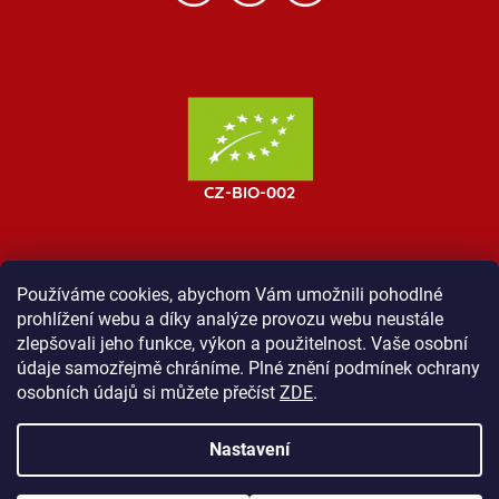
Používáme cookies, abychom Vám umožnili pohodlné
prohlížení webu a díky analýze provozu webu neustále
MOST ProTibet
Vše o nákupu
Obchodní podmínky
zlepšovali jeho funkce, výkon a použitelnost. Vaše osobní
Zásady ochrany osobních údajů
Kontakt
údaje samozřejmě chráníme. Plné znění podmínek ochrany
osobních údajů si můžete přečíst
ZDE
.
Nastavení
Vytvořil Shoptet