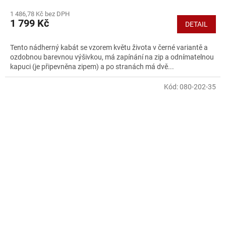
1 486,78 Kč bez DPH
1 799 Kč
DETAIL
Tento nádherný kabát se vzorem květu života v černé variantě a
ozdobnou barevnou výšivkou, má zapínání na zip a odnímatelnou
kapuci (je připevněna zipem) a po stranách má dvě...
Kód:
080-202-35