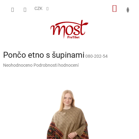
Přejít
NÁKUP
na
CZK
obsah
KOŠÍK
Pončo etno s šupinami
080-202-54
Průměrné
Neohodnoceno
Podrobnosti hodnocení
hodnocení
produktu
je
0,0
z
5
hvězdiček.