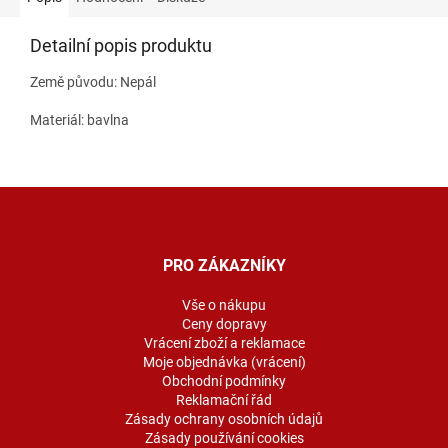
Detailní popis produktu
Země původu: Nepál
Materiál: bavlna
Z
á
p
a
PRO ZÁKAZNÍKY
t
í
Vše o nákupu
Ceny dopravy
Vrácení zboží a reklamace
Moje objednávka (vrácení)
Obchodní podmínky
Reklamační řád
Zásady ochrany osobních údajů
Zásady používání cookies