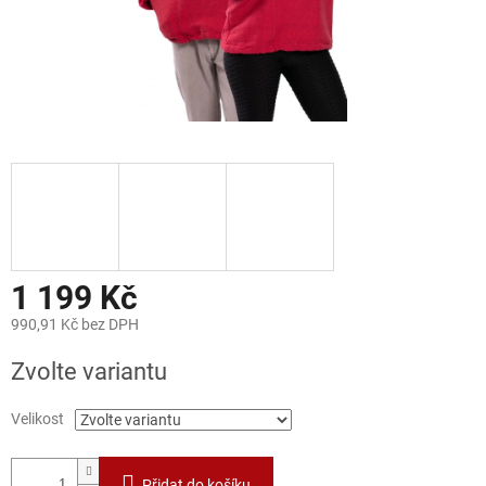
1 199 Kč
990,91 Kč bez DPH
Měrná
Zvolte variantu
cena:
Velikost
Přidat do košíku