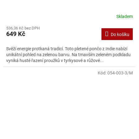
Skladem
536,36 Kč bez DPH
649 Kč
Do košíku
Svěží energie protkaná tradicí. Toto pletené pončo z Indie nabízí
unikátní pohled na zelenou barvu. Na tmavším zeleném podkladu
vyniká husté řazení proužků v tyrkysové a růžové...
Kód:
054-003-3/M