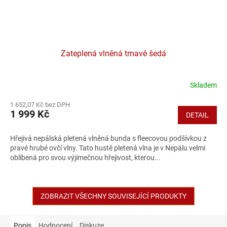
Zateplená vlněná tmavě šedá
Skladem
1 652,07 Kč bez DPH
1 999 Kč
DETAIL
Hřejivá nepálská pletená vlněná bunda s fleecovou podšívkou z
pravé hrubé ovčí vlny. Tato hustě pletená vlna je v Nepálu velmi
oblíbená pro svou výjimečnou hřejivost, kterou...
ZOBRAZIT VŠECHNY SOUVISEJÍCÍ PRODUKTY
Popis
Hodnocení
Diskuze