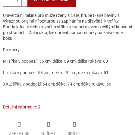
Univerzální mikina pro muže i ženy z čisté, hrubě tkané bavlny s
výraznou originální texturou se zapínáním na dřevěné knoflíky.
Bunda je klasického rovného střihu s kapucí a dvěma všitými kapsami
po stranách.
Dolní okraj lze upravit pomocí šňurky na zavázání v
boku.
Rozměry:
M: šířka v podpaží: 56 cm; délka: 69 cm; délka rukávu: 60
L: šířka v podpaží: 58 cm; délka: 70 cm; délka rukávu: 61
XXL: šířka v podpaží: 64 cm; délka: 74 cm; délka rukávu: 66
Detailní informace
ZEPTAT SE
HLÍDAT
SDÍLET