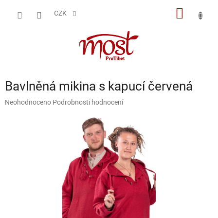
Přejít
NÁKUP
na
CZK
obsah
KOŠÍK
Bavlněná mikina s kapucí červená
Průměrné
Neohodnoceno
Podrobnosti hodnocení
hodnocení
produktu
je
0,0
z
5
hvězdiček.