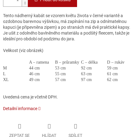
Tento nádherný kabát se vzorem květu života v černé variantě a
ozdobnou barevnou výšivkou, má zapínání na zip a odnímatelnou
kapuci (je připevněna zipem) a po stranách má dvě praktické kapsy.
Je ušit z odolného bavlněného materiálu a podšitý fleecem, takže je
ideální pro období od podzimu do jara.
Velikost (viz obrázek)
A – ramena
B – průramky
C – délka
D – rukáv
M
44 cm
53 cm
92 cm
59 cm
L
46 cm
55 cm
63 cm
61 cm
XL
49 cm
57 cm
97 cm
62 cm
Uvedená cena je včetně DPH.
Detailní informace
ZEPTAT SE
HLÍDAT
SDÍLET