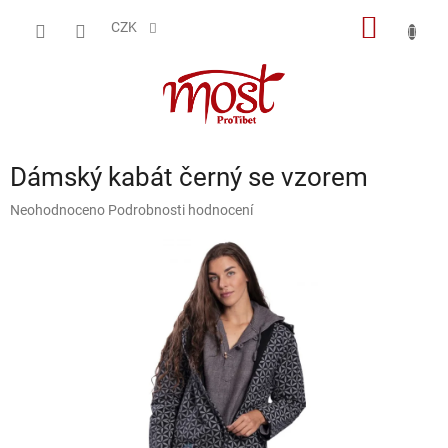
Přejít
NÁKUP
na
CZK
obsah
KOŠÍK
Dámský kabát černý se vzorem
Průměrné
Neohodnoceno
Podrobnosti hodnocení
hodnocení
produktu
je
0,0
z
5
hvězdiček.