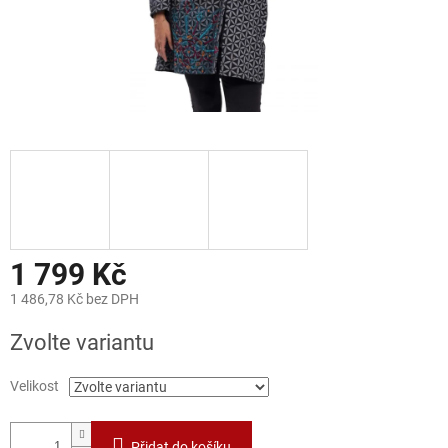
1 799 Kč
1 486,78 Kč bez DPH
Měrná
Zvolte variantu
cena:
Velikost
Přidat do košíku