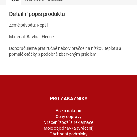
Detailní popis produktu
Země původu: Nepál
Materiál: Bavlna, Fleece
Doporučujeme prát ručně nebo v pračce na nízkou teplotu a
pomalé otáčky s podobně zbarveným prádlem.
Z
á
p
a
PRO ZÁKAZNÍKY
t
í
Vše o nákupu
Ceny dopravy
Vrácení zboží a reklamace
Moje objednávka (vrácení)
Obchodní podmínky