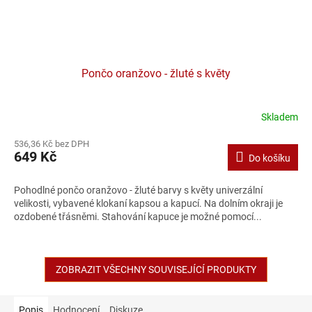
Pončo oranžovo - žluté s květy
Skladem
536,36 Kč bez DPH
649 Kč
Do košíku
Pohodlné pončo oranžovo - žluté barvy s květy univerzální
velikosti, vybavené klokaní kapsou a kapucí. Na dolním okraji je
ozdobené třásněmi. Stahování kapuce je možné pomocí...
ZOBRAZIT VŠECHNY SOUVISEJÍCÍ PRODUKTY
Popis
Hodnocení
Diskuze