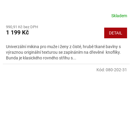
Skladem
990,91 Kč bez DPH
1 199 Kč
DETAIL
Univerzální mikina pro muže i ženy z čisté, hrubě tkané bavlny s
výraznou originální texturou se zapínáním na dřevěné knoflíky.
Bunda je klasického rovného střihu s...
Kód:
080-202-31