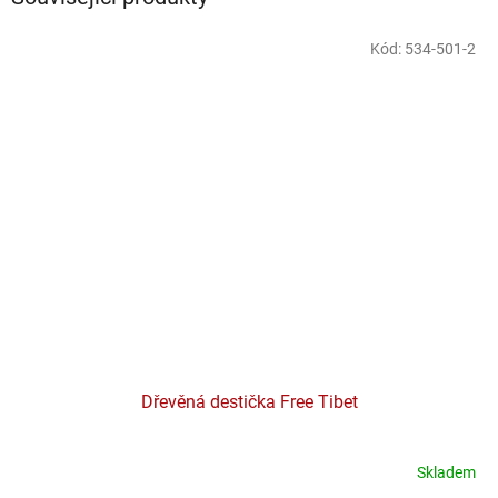
Kód:
534-501-2
Dřevěná destička Free Tibet
Skladem
Průměrné
hodnocení