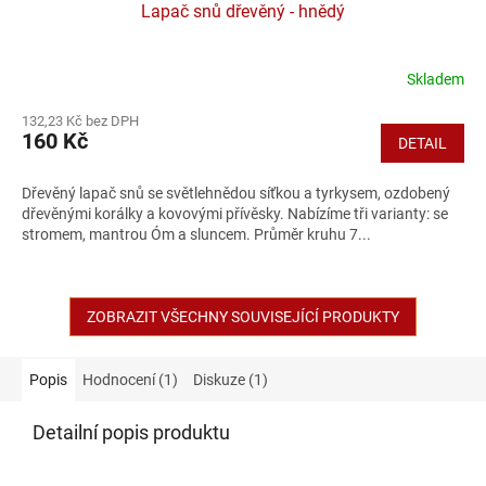
Lapač snů dřevěný - hnědý
Skladem
132,23 Kč bez DPH
160 Kč
DETAIL
Dřevěný lapač snů se světlehnědou síťkou a tyrkysem, ozdobený
dřevěnými korálky a kovovými přívěsky. Nabízíme tři varianty: se
stromem, mantrou Óm a sluncem. Průměr kruhu 7...
ZOBRAZIT VŠECHNY SOUVISEJÍCÍ PRODUKTY
Popis
Hodnocení (1)
Diskuze (1)
Detailní popis produktu