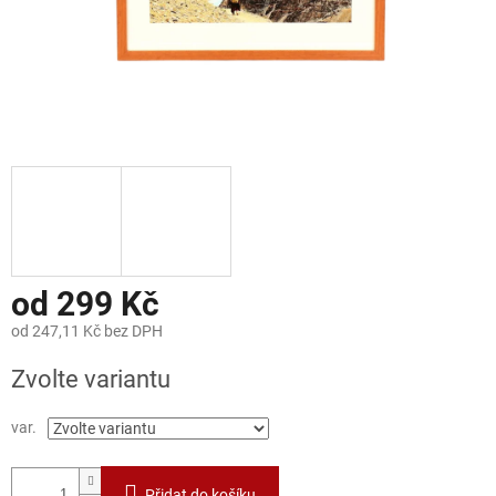
od
299 Kč
od
247,11 Kč
bez DPH
Měrná
Zvolte variantu
cena:
var.
Přidat do košíku