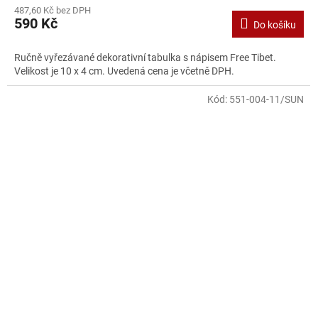
487,60 Kč bez DPH
produktu
590 Kč
Do košíku
je
2,0
z
Ručně vyřezávané dekorativní tabulka s nápisem Free Tibet.
5
Velikost je 10 x 4 cm. Uvedená cena je včetně DPH.
hvězdiček.
Kód:
551-004-11/SUN