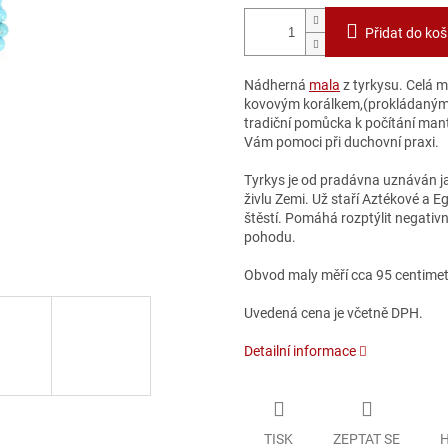
Přidat do koš
Nádherná
mala
z tyrkysu.
Celá m
kovovým korálkem,(prokládaným 
tradiční pomůcka k počítání ma
Vám pomoci při duchovní praxi.
Tyrkys je od pradávna uznáván ja
živlu Zemi. Už staří Aztékové a Eg
štěstí. Pomáhá rozptýlit negativní
pohodu.
Obvod maly měří cca 95 centimetr
Uvedená cena je včetně DPH.
Detailní informace
TISK
ZEPTAT SE
H