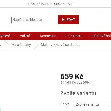
SPOLUPRACUJÍCÍ ORGANIZACE
HLEDAT
bydlení
Vaření
Kosmetika
Dar Tibetu
Dárkové bal
y
Mala korálky
Mala tyrkysová se stupou
659 Kč
544,63 Kč bez DPH
Měrná
Zvolte variantu
cena:
Barva