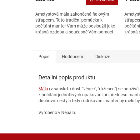
Ametystová mála zakončená fialovým
Ametyst
střapcem. Tato tradiční pomůcka k
střapce
počítání manter Vám může posloužit jako
počítán
krásná ozdoba a současně Vám pomoci
krásná 
při duchovní praxi. Ametyst je...
při duch
Popis
Hodnocení
Diskuze
Detailní popis produktu
Mála
(v sanskrtu dosl. "věnec", "růženec") se použív
k počítání jednotlivých opakování při přednesu mante
duchovní cesty a tedy i odříkávání manter by mělo bý
Vyrobeno v Nepálu.
Z