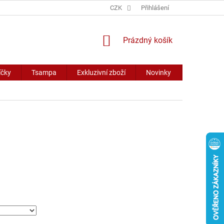
CZK
Přihlášení
NÁKUPNÍ
Prázdný košík
KOŠÍK
íčky
Tsampa
Exkluzivní zboží
Novinky
Slevy