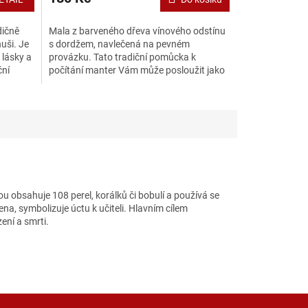
dičně
Mala z barveného dřeva vínového odstínu
uši. Je
s dordžem, navlečená na pevném
lásky a
provázku. Tato tradiční pomůcka k
ční
počítání manter Vám může posloužit jako
krásná ozdoba a současně Vám...
u obsahuje 108 perel, korálků či bobulí a používá se
na, symbolizuje úctu k učiteli. Hlavním cílem
ení a smrti.