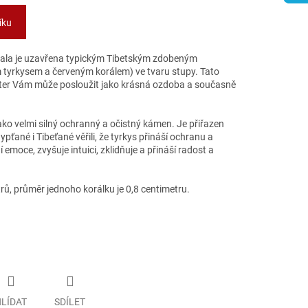
íku
ala je uzavřena typickým Tibetským zdobeným
tyrkysem a červeným korálem) ve tvaru stupy. Tato
nter Vám může posloužit jako krásná ozdoba a současně
ko velmi silný ochranný a očistný kámen. Je přiřazen
ypťané i Tibeťané věřili, že tyrkys přináší ochranu a
 emoce, zvyšuje intuici, zklidňuje a přináší radost a
ů, průměr jednoho korálku je 0,8 centimetru.
LÍDAT
SDÍLET