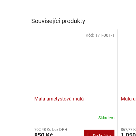
Související produkty
Kód:
171-001-1
Mala ametystová malá
Mala a
Skladem
702,48 Kč bez DPH
867,77 
850 Kč
1 050
Do košíku