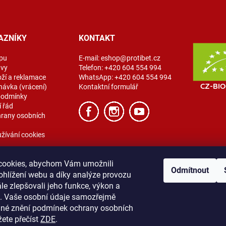
AZNÍKY
KONTAKT
pu
E-mail:
eshop@protibet.cz
avy
Telefon:
+420 604 554 994
oží a reklamace
WhatsApp:
+420 604 554 994
návka (vrácení)
Kontaktní formulář
podmínky
 řád
rany osobních
žívání cookies
cookies, abychom Vám umožnili
Odmítnout
ohlížení webu a díky analýze provozu
e zlepšovali jeho funkce, výkon a
t. Vaše osobní údaje samozřejmě
ibet
Vše o nákupu
Obchodní podmínky
Zásady ochrany osobních úda
lné znění podmínek ochrany osobních
žete přečíst
ZDE
.