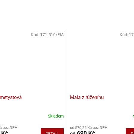
Kód:
171-510/FIA
Kód:
17
metystová
Mala z růženínu
Skladem
Průměrné
hodnocení
Kč bez DPH
od 570,25 Kč bez DPH
produktu
 Kč
690 Kč
od
DETAIL
D
je