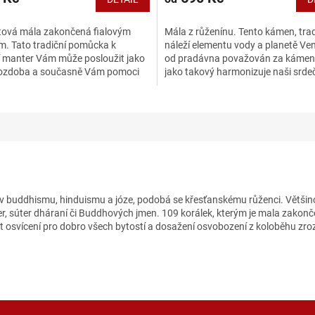
1,0
z
ová mála zakončená fialovým
Mála z růženínu. Tento kámen, tra
5
m. Tato tradiční pomůcka k
náleží elementu vody a planetě Ven
hvězdiček.
í manter Vám může posloužit jako
od pradávna považován za kámen 
ozdoba a současně Vám pomoci
jako takový harmonizuje naši srde
ovní praxi. Ametyst je...
čakru, napomáhá nám...
á v buddhismu, hinduismu a józe, podobá se křesťanskému růženci. Většino
r, súter dháraní či Buddhových jmen. 109 korálek, kterým je mala zakonče
t osvícení pro dobro všech bytostí a dosažení osvobození z koloběhu zroz