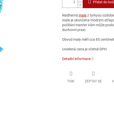
Přidat do koš
Nádherná
mala
z tyrkysu ozdoben
mala je ukončena modrým střapc
počítání manter Vám může poslo
duchovní praxi.
Obvod maly měří cca 85 centimetr
Uvedená cena je včetně DPH.
Detailní informace
TISK
ZEPTAT SE
H