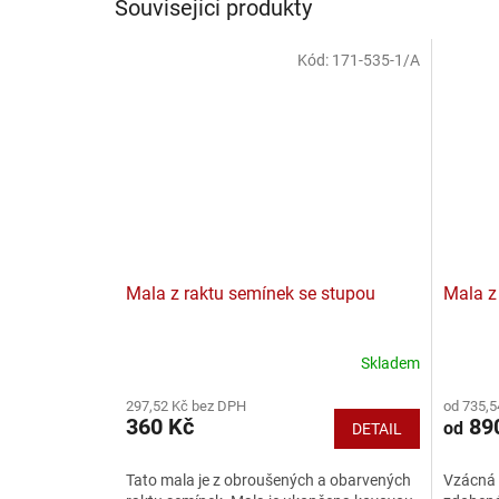
Související produkty
Kód:
171-535-1/A
Mala z raktu semínek se stupou
Mala z 
Skladem
Průměrné
Průměr
hodnocení
hodnoce
297,52 Kč bez DPH
od 735,5
produktu
produkt
360 Kč
89
od
DETAIL
je
je
5,0
3,0
z
z
Tato mala je z obroušených a obarvených
Vzácná 
5
5