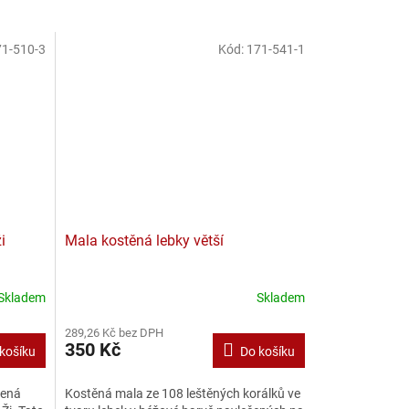
1-510-3
Kód:
171-541-1
i
Mala kostěná lebky větší
Skladem
Skladem
289,26 Kč bez DPH
350 Kč
košíku
Do košíku
čená
Kostěná mala ze 108 leštěných korálků ve