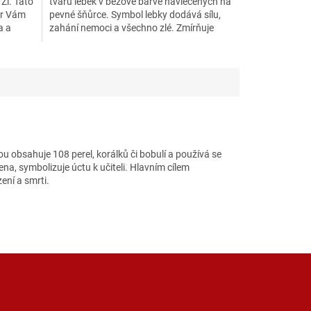
Ži. Tato
tvaru lebek v béžové barvě navlečených na
er Vám
pevné šňůrce. Symbol lebky dodává sílu,
a a
zahání nemoci a všechno zlé. Zmírňuje
strach a stres....
u obsahuje 108 perel, korálků či bobulí a používá se
na, symbolizuje úctu k učiteli. Hlavním cílem
ení a smrti.