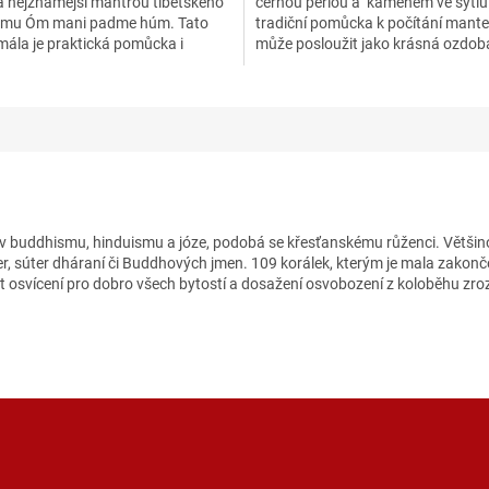
 nejznámější mantrou tibetského
černou perlou a kamenem ve sytlu 
ek.
smu Óm mani padme húm. Tato
tradiční pomůcka k počítání mant
mála je praktická pomůcka i
může posloužit jako krásná ozdob
á ozdoba v jednom....
současně Vám pomoci při...
á v buddhismu, hinduismu a józe, podobá se křesťanskému růženci. Většino
r, súter dháraní či Buddhových jmen. 109 korálek, kterým je mala zakonče
t osvícení pro dobro všech bytostí a dosažení osvobození z koloběhu zroz