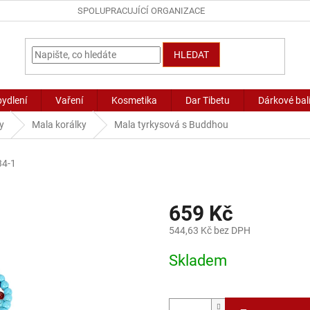
SPOLUPRACUJÍCÍ ORGANIZACE
HLEDAT
bydlení
Vaření
Kosmetika
Dar Tibetu
Dárkové bal
y
Mala korálky
Mala tyrkysová s Buddhou
34-1
659 Kč
544,63 Kč bez DPH
Měrná
Skladem
cena: