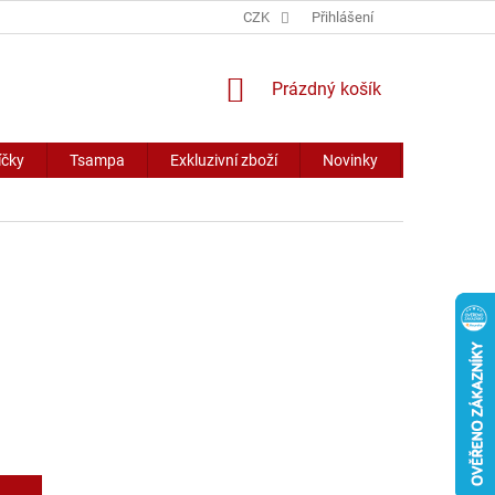
CZK
Přihlášení
NÁKUPNÍ
Prázdný košík
KOŠÍK
íčky
Tsampa
Exkluzivní zboží
Novinky
Slevy