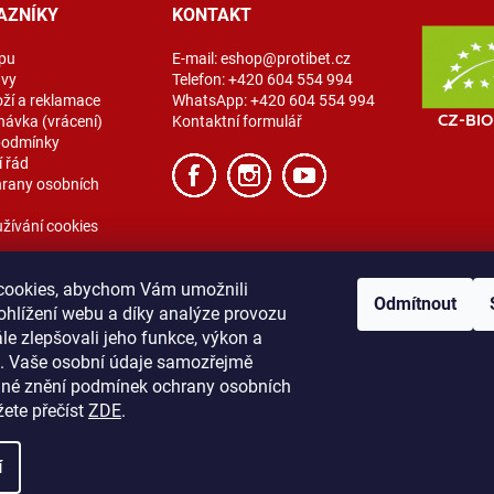
AZNÍKY
KONTAKT
pu
E-mail:
eshop@protibet.cz
avy
Telefon:
+420 604 554 994
oží a reklamace
WhatsApp:
+420 604 554 994
návka (vrácení)
Kontaktní formulář
podmínky
 řád
rany osobních
žívání cookies
cookies, abychom Vám umožnili
Odmítnout
ohlížení webu a díky analýze provozu
e zlepšovali jeho funkce, výkon a
t. Vaše osobní údaje samozřejmě
ibet
Vše o nákupu
Obchodní podmínky
Zásady ochrany osobních úda
lné znění podmínek ochrany osobních
žete přečíst
ZDE
.
í
na.