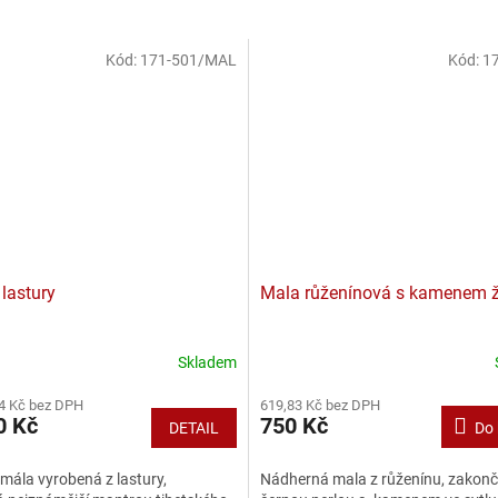
Kód:
171-501/MAL
Kód:
17
lastury
Mala růženínová s kamenem ž
Skladem
né
ní
4 Kč bez DPH
619,83 Kč bez DPH
u
0 Kč
750 Kč
DETAIL
Do 
mála vyrobená z lastury,
Nádherná mala z růženínu, zakon