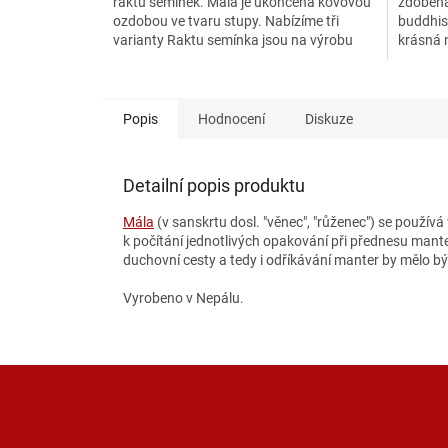
raktu semínek. Mala je ukončena kovovou
zdobená
hvězdiček.
hvězdič
ozdobou ve tvaru stupy. Nabízíme tři
buddhi
varianty Raktu semínka jsou na výrobu
krásná 
mal ...
exotick
Popis
Hodnocení
Diskuze
Detailní popis produktu
Mála
(v sanskrtu dosl. "věnec", "růženec") se použív
k počítání jednotlivých opakování při přednesu mante
duchovní cesty a tedy i odříkávání manter by mělo bý
Vyrobeno v Nepálu.
Z
á
p
a