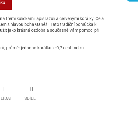
íku
á třemi kuličkami lapis lazuli a červenými korálky. Celá
em s hlavou boha Ganéši. Tato tradiční pomůcka k
užit jako krásná ozdoba a současně Vám pomoci při
ů, průměr jednoho korálku je 0,7 centimetru.
LÍDAT
SDÍLET