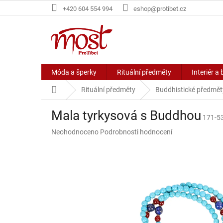
Přejít
+420 604 554 994
eshop@protibet.cz
na
obsah
Móda a šperky
Rituální předměty
Interiér a 
Domů
Rituální předměty
Buddhistické předmět
Mala tyrkysová s Buddhou
171-5
Průměrné
Neohodnoceno
Podrobnosti hodnocení
hodnocení
produktu
je
0,0
z
5
hvězdiček.