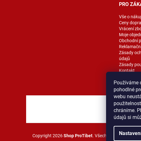
t
PRO ZÁK
í
Vše o náku
Ceny dopr
Vrácení zb
Moje objed
Obchodní 
Reklamační
Zásady och
údajů
Zásady pou
Kontakt
Blog
Používáme 
pohodlné pr
webu neustál
použitelnos
MOST ProT
chráníme. P
údajů si mů
Nastaven
Copyright 2026
Shop ProTibet
. Všechna práva vyhraze